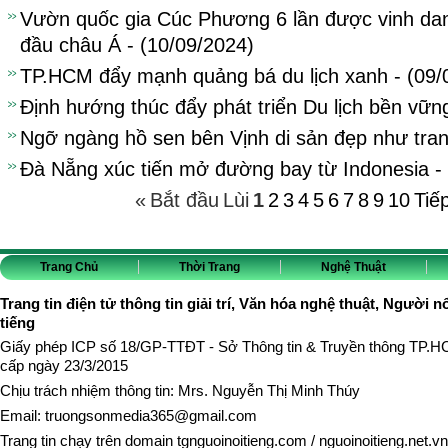
Vườn quốc gia Cúc Phương 6 lần được vinh da
đầu châu Á - (10/09/2024)
TP.HCM đẩy mạnh quảng bá du lịch xanh - (09/
Định hướng thúc đẩy phát triển Du lịch bền vữ
Ngỡ ngàng hồ sen bên Vịnh di sản đẹp như tran
Đà Nẵng xúc tiến mở đường bay từ Indonesia - 
«
Bắt đầu
Lùi
1
2
3
4
5
6
7
8
9
10
Tiế
Trang Chủ
Thời Trang
Nghệ Thuật
Trang tin điện tử thông tin giải trí, Văn hóa nghệ thuật, Người n
tiếng
Giấy phép ICP số 18/GP-TTĐT - Sở Thông tin & Truyền thông TP.
cấp ngày 23/3/2015
Chịu trách nhiệm thông tin: Mrs. Nguyễn Thị Minh Thúy
Email:
truongsonmedia365@gmail.com
Trang tin chạy trên domain
tgnguoinoitieng.com
/
nguoinoitieng.net.vn