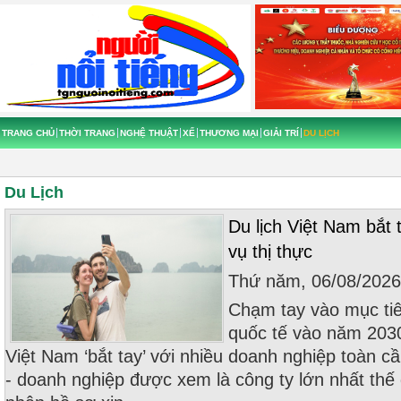
TRANG CHỦ
THỜI TRANG
NGHỆ THUẬT
XẾ
THƯƠNG MẠI
GIẢI TRÍ
DU LỊCH
Du Lịch
Du lịch Việt Nam bắt 
vụ thị thực
Thứ năm, 06/08/202
Chạm tay vào mục tiê
quốc tế vào năm 2030
Việt Nam ‘bắt tay’ với nhiều doanh nghiệp toàn c
- doanh nghiệp được xem là công ty lớn nhất thế g