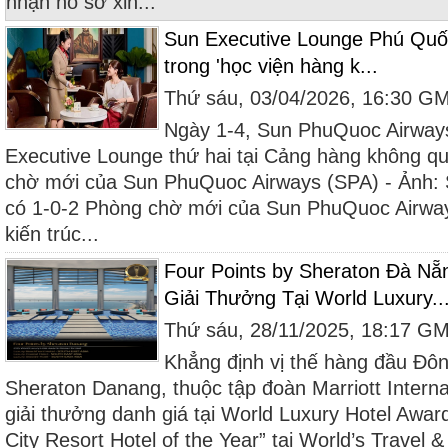
nhận hồ sơ xin...
Sun Executive Lounge Phú Quốc
trong 'học viện hàng k...
Thứ sáu, 03/04/2026, 16:30 G
Ngày 1-4, Sun PhuQuoc Airway
Executive Lounge thứ hai tại Cảng hàng không q
chờ mới của Sun PhuQuoc Airways (SPA) - Ảnh:
có 1-0-2 Phòng chờ mới của Sun PhuQuoc Airway
kiến trúc...
Four Points by Sheraton Đà Nẵ
Giải Thưởng Tại World Luxury..
Thứ sáu, 28/11/2025, 18:17 G
Khẳng định vị thế hàng đầu Đô
Sheraton Danang, thuộc tập đoàn Marriott Interna
giải thưởng danh giá tại World Luxury Hotel Awar
City Resort Hotel of the Year” tại World’s Travel 