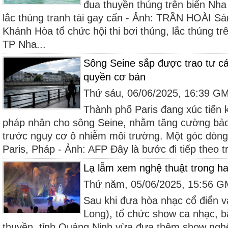
đua thuyền thúng trên biển Nha
lắc thúng tranh tài gay cấn - Ảnh: TRẦN HOÀI S
Khánh Hòa tổ chức hội thi bơi thúng, lắc thúng tr
TP Nha...
Sông Seine sắp được trao tư c
quyền cơ bản
Thứ sáu, 06/06/2025, 16:39 G
Thành phố Paris đang xúc tiến 
pháp nhân cho sông Seine, nhằm tăng cường bảo
trước nguy cơ ô nhiễm môi trường. Một góc dòng
Paris, Pháp - Ảnh: AFP Đây là bước đi tiếp theo tr
Lạ lẫm xem nghệ thuật trong 
Thứ năm, 05/06/2025, 15:56 
Sau khi đưa hòa nhạc cổ điển 
Long), tổ chức show ca nhạc, b
thuyền, tỉnh Quảng Ninh vừa đưa thêm show ngh