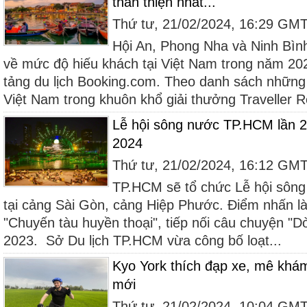
thân thiện nhất...
Thứ tư, 21/02/2024, 16:29 GM
Hội An, Phong Nha và Ninh Bìn
về mức độ hiếu khách tại Việt Nam trong năm 20
tảng du lịch Booking.com. Theo danh sách những 
Việt Nam trong khuôn khổ giải thưởng Traveller R
Lễ hội sông nước TP.HCM lần 2 
2024
Thứ tư, 21/02/2024, 16:12 GM
TP.HCM sẽ tổ chức Lễ hội sông
tại cảng Sài Gòn, cảng Hiệp Phước. Điểm nhấn là
"Chuyến tàu huyền thoại", tiếp nối câu chuyện "
2023. Sở Du lịch TP.HCM vừa công bố loạt...
Kyo York thích đạp xe, mê kh
mới
Thứ tư, 21/02/2024, 10:04 GM