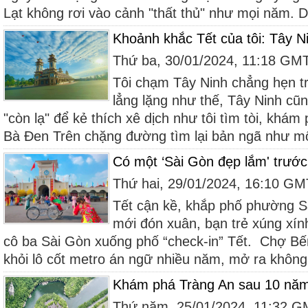
Lạt không rơi vào cảnh "thất thủ" như mọi năm. D
Khoảnh khắc Tết của tôi: Tây N
Thứ ba, 30/01/2024, 11:18 GM
Tôi chạm Tây Ninh chẳng hẹn t
lẳng lặng như thế, Tây Ninh cũn
"còn lạ" để kẻ thích xê dịch như tôi tìm tòi, khá
Bà Đen Trên chặng đường tìm lại bản ngã như mộ
Có một ‘Sài Gòn đẹp lắm' trướ
Thứ hai, 29/01/2024, 16:10 G
Tết cận kề, khắp phố phường S
mới đón xuân, bạn trẻ xúng xín
cô ba Sài Gòn xuống phố “check-in” Tết. Chợ Bế
khỏi lô cốt metro án ngữ nhiều năm, mở ra không 
Khám phá Tràng An sau 10 năm 
Thứ năm, 25/01/2024, 11:32 