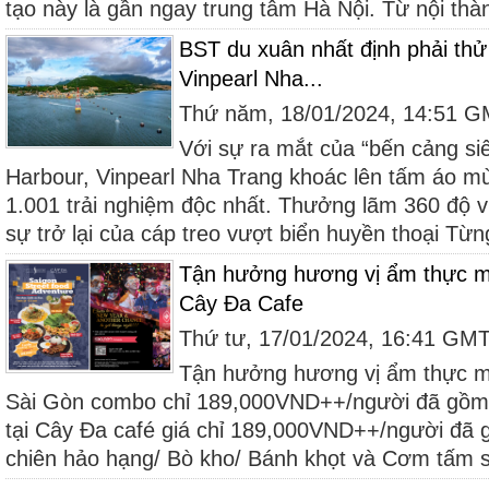
tạo này là gần ngay trung tâm Hà Nội. Từ nội thàn
BST du xuân nhất định phải thử 
Vinpearl Nha...
Thứ năm, 18/01/2024, 14:51 
Với sự ra mắt của “bến cảng siê
Harbour, Vinpearl Nha Trang khoác lên tấm áo m
1.001 trải nghiệm độc nhất. Thưởng lãm 360 độ v
sự trở lại của cáp treo vượt biển huyền thoại Từng
Tận hưởng hương vị ẩm thực m
Cây Đa Cafe
Thứ tư, 17/01/2024, 16:41 GM
Tận hưởng hương vị ẩm thực m
Sài Gòn combo chỉ 189,000VND++/người đã gồm
tại Cây Đa café giá chỉ 189,000VND++/người đã 
chiên hảo hạng/ Bò kho/ Bánh khọt và Cơm tấm s