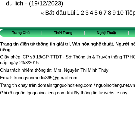
du lịch - (19/12/2023)
«
Bắt đầu
Lùi
1
2
3
4
5
6
7
8
9
10
Tiế
Trang Chủ
Thời Trang
Nghệ Thuật
Trang tin điện tử thông tin giải trí, Văn hóa nghệ thuật, Người n
tiếng
Giấy phép ICP số 18/GP-TTĐT - Sở Thông tin & Truyền thông TP.
cấp ngày 23/3/2015
Chịu trách nhiệm thông tin: Mrs. Nguyễn Thị Minh Thúy
Email:
truongsonmedia365@gmail.com
Trang tin chạy trên domain
tgnguoinoitieng.com
/
nguoinoitieng.net.vn
Ghi rõ nguồn
tgnguoinoitieng.com
khi lấy thông tin từ website này