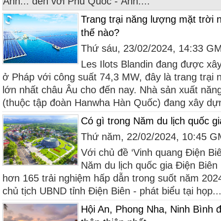
Anh... đến với Phú Quốc - Ảnh:...
Trang trại năng lượng mặt trời 
thế nào?
Thứ sáu, 23/02/2024, 14:33 G
Les Ilots Blandin đang được xâ
ở Pháp với công suất 74,3 MW, đây là trang trại 
lớn nhất châu Âu cho đến nay. Nhà sản xuất năng
(thuộc tập đoàn Hanwha Hàn Quốc) đang xây dựn
Có gì trong Năm du lịch quốc g
Thứ năm, 22/02/2024, 10:45 
Với chủ đề ‘Vinh quang Điện Biê
Năm du lịch quốc gia Điện Biê
hơn 165 trải nghiệm hấp dẫn trong suốt năm 20
chủ tịch UBND tỉnh Điện Biên - phát biểu tại họp..
Hội An, Phong Nha, Ninh Bình 