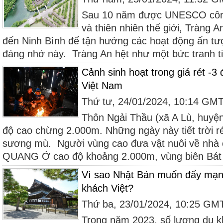
Sau 10 năm được UNESCO công
và thiên nhiên thế giới, Tràng 
đến Ninh Bình để tận hưởng các hoạt động ấn t
đáng nhớ này. Tràng An hệt như một bức tranh t
Cảnh sinh hoạt trong giá rét -3
Việt Nam
Thứ tư, 24/01/2024, 10:14 GM
Thôn Ngải Thầu (xã A Lù, huyện
độ cao chừng 2.000m. Những ngày này tiết trời 
sương mù. Người vùng cao đưa vật nuôi về nhà
QUANG Ở cao độ khoảng 2.000m, vùng biên Bát X
Vì sao Nhật Bản muốn đẩy mạnh
khách Việt?
Thứ ba, 23/01/2024, 10:25 GM
Trong năm 2023, số lượng du k