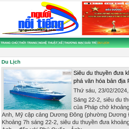
TRANG CHỦ
THỜI TRANG
NGHỆ THUẬT
XẾ
THƯƠNG MẠI
GIẢI TRÍ
DU LỊCH
Du Lịch
Siêu du thuyền đưa 
phá văn hóa bản địa
Thứ sáu, 23/02/2024
Sáng 22-2, siêu du t
của Pháp chở khoảng
Anh, Mỹ cập cảng Dương Đông (phường Dương 
Khoảng 7h sáng 22-2, siêu du thuyền đưa khoản