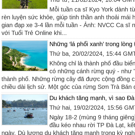
Mỗi tuần ca sĩ Kyo York dành t
rèn luyện sức khỏe, giúp tinh thần anh thoải má
gian đạp xe 3-4 lần mỗi tuần - Ảnh: NVCC Ca sĩ 
với Tuổi Trẻ Online khi...
Những ‘lá phổi xanh’ trong lòn
Thứ ba, 20/02/2024, 15:44 GM
Không chỉ là thành phố đầu biể
có những cánh rừng quý - như "
thành phố. Những rừng cây đã được cộng đồng ch
chiều dài lịch sử. Một góc của rừng Sơn Trà Bán 
Du khách tăng mạnh, vì sao Đà 
Thứ hai, 19/02/2024, 15:56 G
Ngày 18-2 (mùng 9 tháng giêng
đầu kéo nhau rời TP Đà Lạt, kết
ngày. Dù lượng du khách tăng mạnh trong kỳ ng