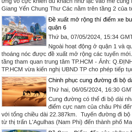
ứng vô cực khiến du khách như lạc vào mê cung 
Giang Yển Chung Thư Các nằm trên tầng 2 của t
Đề xuất mở rộng thí điểm xe buý
quận 6
Thứ ba, 07/05/2024, 15:34 GM
Ngoài hoạt động ở quận 1 và qu
thoáng nóc được đề xuất mở rộng các tuyến mới.
tầng tham quan trung tâm TP.HCM - Ảnh: Q.ĐỊNH
TP.HCM vừa kiến nghị UBND TP cho phép tiếp tục
Chinh phục cung đường đi bộ dài
Thứ hai, 06/05/2024, 16:30 G
Cung đường có thể đi bộ dài nhấ
điểm cực nam của châu Phi đế
với tổng chiều dài 22.387km. Tuyến đường đi bộ d
từ thị trấn L'Agulhas (Nam Phi) đến thành phố Ma