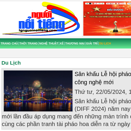
TRANG CHỦ
THỜI TRANG
NGHỆ THUẬT
XẾ
THƯƠNG MẠI
GIẢI TRÍ
DU LỊCH
Du Lịch
Sân khấu Lễ hội phá
công nghệ mới
Thứ tư, 22/05/2024,
Sân khấu Lễ hội phá
(DIFF 2024) năm nay
mới lần đầu áp dụng mang đến những màn trình 
cùng các phần tranh tài pháo hoa diễn ra từ ngày