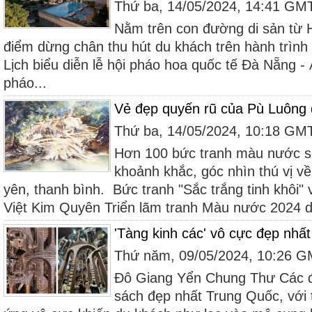
Thứ ba, 14/05/2024, 14:41 GM
Nằm trên con đường di sản từ H
điểm dừng chân thu hút du khách trên hành trì
Lịch biểu diễn lễ hội pháo hoa quốc tế Đà Nẵng - 
pháo...
Vẻ đẹp quyến rũ của Pù Luông
Thứ ba, 14/05/2024, 10:18 GM
Hơn 100 bức tranh màu nước số
khoảnh khắc, góc nhìn thú vị v
yên, thanh bình. Bức tranh "Sắc trắng tinh khôi"
Việt Kim Quyên Triển lãm tranh Màu nước 2024 do
'Tàng kinh các' vô cực đẹp nhấ
Thứ năm, 09/05/2024, 10:26 
Đô Giang Yển Chung Thư Các đ
sách đẹp nhất Trung Quốc, với t