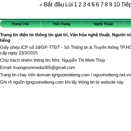
«
Bắt đầu
Lùi
1
2
3
4
5
6
7
8
9
10
Tiế
Trang Chủ
Thời Trang
Nghệ Thuật
Trang tin điện tử thông tin giải trí, Văn hóa nghệ thuật, Người n
tiếng
Giấy phép ICP số 18/GP-TTĐT - Sở Thông tin & Truyền thông TP.
cấp ngày 23/3/2015
Chịu trách nhiệm thông tin: Mrs. Nguyễn Thị Minh Thúy
Email:
truongsonmedia365@gmail.com
Trang tin chạy trên domain
tgnguoinoitieng.com
/
nguoinoitieng.net.vn
Ghi rõ nguồn
tgnguoinoitieng.com
khi lấy thông tin từ website này