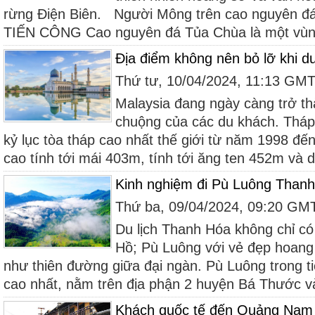
rừng Điện Biên. Người Mông trên cao nguyên đ
TIẾN CÔNG Cao nguyên đá Tủa Chùa là một vùng
Địa điểm không nên bỏ lỡ khi du
Thứ tư, 10/04/2024, 11:13 GM
Malaysia đang ngày càng trở th
chuộng của các du khách. Tháp
kỷ lục tòa tháp cao nhất thế giới từ năm 1998 đế
cao tính tới mái 403m, tính tới ăng ten 452m và d
Kinh nghiệm đi Pù Luông Thanh
Thứ ba, 09/04/2024, 09:20 GM
Du lịch Thanh Hóa không chỉ 
Hồ; Pù Luông với vẻ đẹp hoang
như thiên đường giữa đại ngàn. Pù Luông trong ti
cao nhất, nằm trên địa phận 2 huyện Bá Thước và
Khách quốc tế đến Quảng Nam t