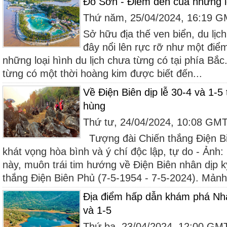
Đồ Sơn - Điểm đến của những l
Thứ năm, 25/04/2024, 16:19 
Sở hữu địa thế ven biển, du l
đây nổi lên rực rỡ như một điể
những loại hình du lịch chưa từng có tại phía Bắ
từng có một thời hoàng kim được biết đến...
Về Điện Biên dịp lễ 30-4 và 1-5 
hùng
Thứ tư, 24/04/2024, 10:08 GM
Tượng đài Chiến thắng Điện Bi
khát vọng hòa bình và ý chí độc lập, tự do - Ả
này, muôn trái tim hướng về Điện Biên nhân dịp 
thắng Điện Biên Phủ (7-5-1954 - 7-5-2024). Mảnh.
Địa điểm hấp dẫn khám phá Nha 
và 1-5
Thứ ba, 23/04/2024, 12:00 GM