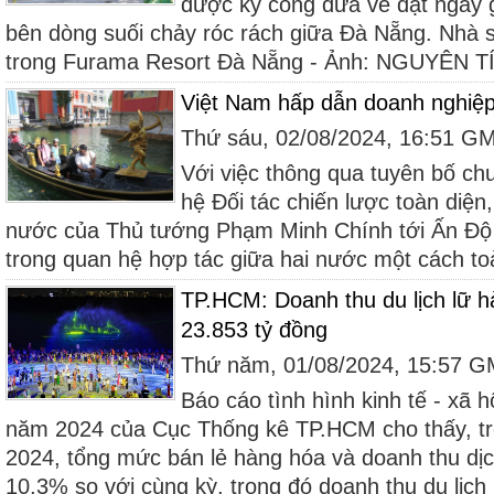
được kỳ công đưa về đặt ngay g
bên dòng suối chảy róc rách giữa Đà Nẵng. Nhà
trong Furama Resort Đà Nẵng - Ảnh: NGUYÊN TÍN
Việt Nam hấp dẫn doanh nghiệp
Thứ sáu, 02/08/2024, 16:51 G
Với việc thông qua tuyên bố c
hệ Đối tác chiến lược toàn diệ
nước của Thủ tướng Phạm Minh Chính tới Ấn Độ
trong quan hệ hợp tác giữa hai nước một cách toàn
TP.HCM: Doanh thu du lịch lữ 
23.853 tỷ đồng
Thứ năm, 01/08/2024, 15:57 
Báo cáo tình hình kinh tế - xã 
năm 2024 của Cục Thống kê TP.HCM cho thấy, t
2024, tổng mức bán lẻ hàng hóa và doanh thu dịc
10,3% so với cùng kỳ, trong đó doanh thu du lịch