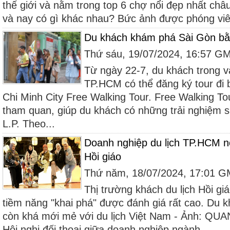
thế giới và nằm trong top 6 chợ nổi đẹp nhất ch
và nay có gì khác nhau? Bức ảnh được phóng viên
Du khách khám phá Sài Gòn bằn
Thứ sáu, 19/07/2024, 16:57 G
Từ ngày 22-7, du khách trong v
TP.HCM có thể đăng ký tour đi
Chi Minh City Free Walking Tour. Free Walking T
tham quan, giúp du khách có những trải nghiệm s
L.P. Theo...
Doanh nghiệp du lịch TP.HCM n
Hồi giáo
Thứ năm, 18/07/2024, 17:01 
Thị trường khách du lịch Hồi g
tiềm năng "khai phá" được đánh giá rất cao. Du kh
còn khá mới mẻ với du lịch Việt Nam - Ảnh: QUA
Hội nghị đối thoại giữa doanh nghiệp ngành...