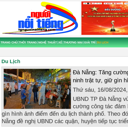
TRANG CHỦ
THỜI TRANG
NGHỆ THUẬT
XẾ
THƯƠNG MẠI
GIẢI TRÍ
DU LỊCH
Du Lịch
Đà Nẵng: Tăng cường 
ninh trật tự, giữ gìn h
Thứ sáu, 16/08/2024
UBND TP Đà Nẵng vừa 
cường công tác đảm ba
gìn hình ảnh điểm đến du lịch thành phố. Theo 
Nẵng đề nghị UBND các quận, huyện tiếp tục triể