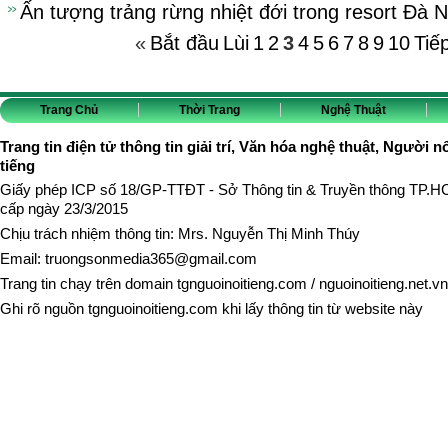
Ấn tượng trảng rừng nhiệt đới trong resort Đà 
«
Bắt đầu
Lùi
1
2
3
4
5
6
7
8
9
10
Tiế
Trang Chủ
Thời Trang
Nghệ Thuật
Trang tin điện tử thông tin giải trí, Văn hóa nghệ thuật, Người n
tiếng
Giấy phép ICP số 18/GP-TTĐT - Sở Thông tin & Truyền thông TP.
cấp ngày 23/3/2015
Chịu trách nhiệm thông tin: Mrs. Nguyễn Thị Minh Thúy
Email:
truongsonmedia365@gmail.com
Trang tin chạy trên domain
tgnguoinoitieng.com
/
nguoinoitieng.net.vn
Ghi rõ nguồn
tgnguoinoitieng.com
khi lấy thông tin từ website này