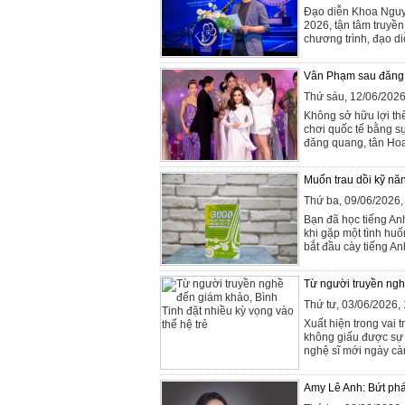
Đạo diễn Khoa Nguyễ
2026, tận tâm truyền
chương trình, đạo di
Vân Phạm sau đăng q
Thứ sáu, 12/06/202
Không sở hữu lợi th
chơi quốc tế bằng sự
đăng quang, tân Hoa
Muốn trau dồi kỹ năn
Thứ ba, 09/06/2026
Bạn đã học tiếng An
khi gặp một tình huố
bắt đầu cày tiếng An
Từ người truyền nghề
Thứ tư, 03/06/2026
Xuất hiện trong vai 
không giấu được sự b
nghệ sĩ mới ngày càn
Amy Lê Anh: Bứt phá