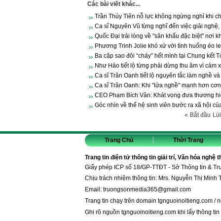
Các bài viết khác...
Trần Thủy Tiên nỗ lực không ngừng nghỉ khi 
Ca sĩ Nguyên Vũ từng nghĩ đến việc giải nghệ,
Quốc Đại trải lòng về "sân khấu đặc biệt" nơi 
Phương Trinh Jolie khó xử với tình huống éo le
Ba cặp sao đôi “cháy” hết mình tại Chung kết 
Như Hảo tiết lộ từng phải dừng thu âm vì cảm x
Ca sĩ Trân Oanh tiết lộ nguyên tắc làm nghề và
Ca sĩ Trân Oanh: Khi "lửa nghề" mạnh hơn cơn 
CEO Phạm Bích Vân: Khát vọng đưa thương hiệu
Góc nhìn về thế hệ sinh viên bước ra xã hội c
«
Bắt đầu
Lùi
Trang Chủ
Thời Trang
Trang tin điện tử thông tin giải trí, Văn hóa nghệ 
Giấy phép ICP số 18/GP-TTĐT - Sở Thông tin & T
Chịu trách nhiệm thông tin: Mrs. Nguyễn Thị Minh 
Email:
truongsonmedia365@gmail.com
Trang tin chạy trên domain
tgnguoinoitieng.com
/
n
Ghi rõ nguồn
tgnguoinoitieng.com
khi lấy thông tin