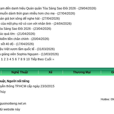
chạm đến danh hiệu Quán quân Tỏa Sáng Sao Đôi 2026 - (29/04/2026)
 muốn dành thời gian nhiều hơn cho mẹ - (27/04/2026)
khán giả bơi sông để nghe hát - (27/04/2026)
 của một phụ nữ có con với nhân tình - (24/04/2026)
Tỏa Sáng Sao Đôi 2026 - (23/04/2026)
úc quá lớn - (21/04/2026)
 kiếm tiền chân chính - (20/04/2026)
sốt 40 độ - (17/04/2026)
 Việt vươn tầm quốc tế - (31/03/2026)
ủa giảng viên Sophia Nguyen - (13/03/2026)
1
2
3
4
5
6
7
8
9
10
Tiếp theo
Cuối
»
Nghệ Thuật
Xế
Thương Mại
Gi
thuật, Người nổi tiếng
ruyền thông TP.HCM cấp ngày 23/3/2015
Thúy
Hotline:
09
guoinoitieng.net.vn
 từ website này