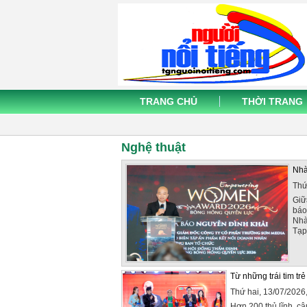
TRANG CHỦ
THỜI TRANG
Nghệ thuật
Nhà
Thứ
Giữ
báo
Nhà
Tạp 
Từ những trái tim tr
Thứ hai, 13/07/202
Hơn 200 thủ lĩnh, câ