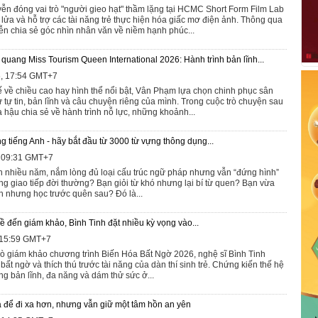
n đóng vai trò "người gieo hạt" thầm lặng tại HCMC Short Form Film Lab
 lửa và hỗ trợ các tài năng trẻ thực hiện hóa giấc mơ điện ảnh. Thông qua
ễn chia sẻ góc nhìn nhân văn về niềm hạnh phúc...
uang Miss Tourism Queen International 2026: Hành trình bản lĩnh...
6, 17:54 GMT+7
ế về chiều cao hay hình thể nổi bật, Vân Phạm lựa chọn chinh phục sân
 tự tin, bản lĩnh và câu chuyện riêng của mình. Trong cuộc trò chuyện sau
 hậu chia sẻ về hành trình nỗ lực, những khoảnh...
g tiếng Anh - hãy bắt đầu từ 3000 từ vựng thông dụng...
, 09:31 GMT+7
h nhiều năm, nắm lòng đủ loại cấu trúc ngữ pháp nhưng vẫn “đứng hình”
ng giao tiếp đời thường? Bạn giỏi từ khó nhưng lại bí từ quen? Bạn vừa
h nhưng học trước quên sau? Đó là...
 đến giám khảo, Bình Tinh đặt nhiều kỳ vọng vào...
, 15:59 GMT+7
trò giám khảo chương trình Biến Hóa Bất Ngờ 2026, nghệ sĩ Bình Tinh
ất ngờ và thích thú trước tài năng của dàn thí sinh trẻ. Chứng kiến thế hệ
g bản lĩnh, đa năng và dám thử sức ở...
 để đi xa hơn, nhưng vẫn giữ một tâm hồn an yên