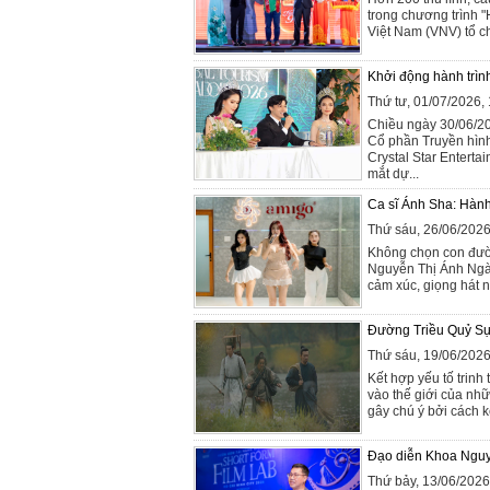
trong chương trình 
Việt Nam (VNV) tổ ch
Khởi động hành trìn
Thứ tư, 01/07/2026
Chiều ngày 30/06/20
Cổ phần Truyền hìn
Crystal Star Enterta
mắt dự...
Ca sĩ Ánh Sha: Hành
Thứ sáu, 26/06/202
Không chọn con đườn
Nguyễn Thị Ánh Ngà)
cảm xúc, giọng hát n
Đường Triều Quỷ Sự L
Thứ sáu, 19/06/202
Kết hợp yếu tố trin
vào thế giới của nh
gây chú ý bởi cách k
Đạo diễn Khoa Nguy
Thứ bảy, 13/06/202