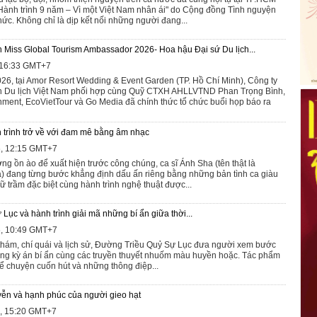
"Hành trình 9 năm – Vì một Việt Nam nhân ái" do Cộng đồng Tình nguyện
ức. Không chỉ là dịp kết nối những người đang...
h Miss Global Tourism Ambassador 2026- Hoa hậu Đại sứ Du lịch...
, 16:33 GMT+7
26, tại Amor Resort Wedding & Event Garden (TP. Hồ Chí Minh), Công ty
h Du lịch Việt Nam phối hợp cùng Quỹ CTXH AHLLVTND Phan Trọng Bình,
inment, EcoVietTour và Go Media đã chính thức tổ chức buổi họp báo ra
 trình trở về với đam mê bằng âm nhạc
6, 12:15 GMT+7
g ồn ào để xuất hiện trước công chúng, ca sĩ Ánh Sha (tên thật là
 đang từng bước khẳng định dấu ấn riêng bằng những bản tình ca giàu
ữ trầm đặc biệt cùng hành trình nghệ thuật được...
ục và hành trình giải mã những bí ẩn giữa thời...
6, 10:49 GMT+7
h thám, chí quái và lịch sử, Đường Triều Quỷ Sự Lục đưa người xem bước
ững kỳ án bí ẩn cùng các truyền thuyết nhuốm màu huyền hoặc. Tác phẩm
ể chuyện cuốn hút và những thông điệp...
ễn và hạnh phúc của người gieo hạt
6, 15:20 GMT+7