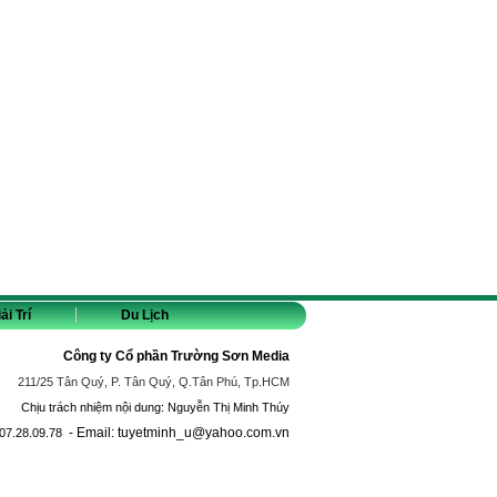
ải Trí
Du Lịch
Công ty Cổ phần Trường Sơn Media
211/25 Tân Quý, P. Tân Quý, Q.Tân Phú, Tp.HCM
Chịu trách nhiệm nội dung: Nguyễn Thị Minh Thúy
- Email: tuyetminh_u@yahoo.com.vn
07.28.09.78