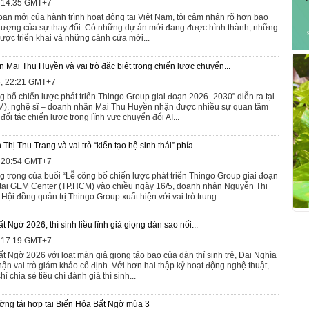
, 14:35 GMT+7
oạn mới của hành trình hoạt động tại Việt Nam, tôi cảm nhận rõ hơn bao
lượng của sự thay đổi. Có những dự án mới đang được hình thành, những
ược triển khai và những cánh cửa mới...
 Mai Thu Huyền và vai trò đặc biệt trong chiến lược chuyển...
6, 22:21 GMT+7
ng bố chiến lược phát triển Thingo Group giai đoạn 2026–2030” diễn ra tại
), nghệ sĩ – doanh nhân Mai Thu Huyền nhận được nhiều sự quan tâm
đối tác chiến lược trong lĩnh vực chuyển đổi AI...
ị Thu Trang và vai trò “kiến tạo hệ sinh thái” phía...
, 20:54 GMT+7
g trọng của buổi “Lễ công bố chiến lược phát triển Thingo Group giai đoạn
tại GEM Center (TP.HCM) vào chiều ngày 16/5, doanh nhân Nguyễn Thị
Hội đồng quản trị Thingo Group xuất hiện với vai trò trung...
Ngờ 2026, thí sinh liều lĩnh giả giọng dàn sao nổi...
, 17:19 GMT+7
 Ngờ 2026 với loạt màn giả giọng táo bạo của dàn thí sinh trẻ, Đại Nghĩa
ận vai trò giám khảo cố định. Với hơn hai thập kỷ hoạt động nghệ thuật,
 chia sẻ tiêu chí đánh giá thí sinh...
ng tái hợp tại Biến Hóa Bất Ngờ mùa 3