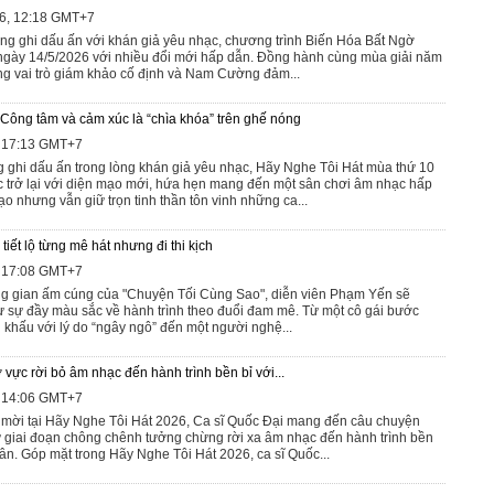
26, 12:18 GMT+7
ng ghi dấu ấn với khán giả yêu nhạc, chương trình Biến Hóa Bất Ngờ
từ ngày 14/5/2026 với nhiều đổi mới hấp dẫn. Đồng hành cùng mùa giải năm
ong vai trò giám khảo cố định và Nam Cường đảm...
Công tâm và cảm xúc là “chìa khóa” trên ghế nóng
, 17:13 GMT+7
 ghi dấu ấn trong lòng khán giả yêu nhạc, Hãy Nghe Tôi Hát mùa thứ 10
 trở lại với diện mạo mới, hứa hẹn mang đến một sân chơi âm nhạc hấp
tạo nhưng vẫn giữ trọn tinh thần tôn vinh những ca...
iết lộ từng mê hát nhưng đi thi kịch
, 17:08 GMT+7
ng gian ấm cúng của "Chuyện Tối Cùng Sao", diễn viên Phạm Yến sẽ
 sự đầy màu sắc về hành trình theo đuổi đam mê. Từ một cô gái bước
 khấu với lý do “ngây ngô” đến một người nghệ...
 vực rời bỏ âm nhạc đến hành trình bền bỉ với...
, 14:06 GMT+7
mời tại Hãy Nghe Tôi Hát 2026, Ca sĩ Quốc Đại mang đến câu chuyện
 giai đoạn chông chênh tưởng chừng rời xa âm nhạc đến hành trình bền
ân. Góp mặt trong Hãy Nghe Tôi Hát 2026, ca sĩ Quốc...