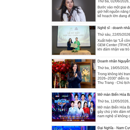
Thứ ba, 02/06/2026
Bước vào một giai đ
giờ hết nguồn năng 
kế hoạch lớn đang đ
Nghệ sĩ - doanh nhân
Thứ sáu, 22/05/202
Xuất hiện tại “Lễ cô
GEM Center (TP.HCM
khi đảm nhận vai trò 
Doanh nhân Nguyễn Th
Thứ ba, 19/05/2026
Trong không khí tran
2026–2030” diễn ra 
Thu Trang - Chủ tịch 
Mở màn Biến Hóa Bất 
Thứ ba, 12/05/2026
Mở màn Biến Hóa Bất
gây chú ý khi đảm nh
nam nghệ sĩ không chỉ
Đại Nghĩa - Nam Cườ