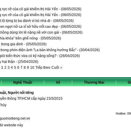
g rực rỡ của cô gái khiếm thị Hải Yến - (08/05/2026)
g rực rỡ của cô gái khiếm thị Hải Yến - (08/05/2026)
lộ từng bị ba đánh vì bỏ nhà đi - (08/05/2026)
 ngợi nữ ca sĩ sở hữu nốt cao đẹp - (06/05/2026)
hồng dùng lời lẽ nặng nề với con gái - (06/05/2026)
ìa khóa” trên ghế nóng - (05/05/2026)
rong gia đình - (05/05/2026)
 trong phim điện ảnh "La bàn không hướng Bắc" - (30/04/2026)
i kiến thức vừa có kỹ năng sống? - (28/04/2026)
 hại thận - (25/04/2026)
1
2
3
4
5
6
7
8
9
10
Tiếp theo
Cuối
»
Nghệ Thuật
Xế
Thương Mại
Gi
thuật, Người nổi tiếng
ruyền thông TP.HCM cấp ngày 23/3/2015
Thúy
Hotline:
09
guoinoitieng.net.vn
 từ website này