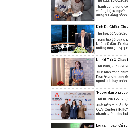
Thứ sáu, 19/06/202
Thành công trong cô
và ủng hộ từ người
dựng sự đồng hành tí
Kính Đa Chiều: Gia v
Thứ hai, 01/06/202
Trong tập 86 của ch
Nhàn sẽ dẫn dắt khá
những loại gia vị qu
Người Thứ 3: Cháu t
Thứ năm, 21/05/202
Xuất hiện trong chư
Kiên Giang) mang đế
ngoại tình hay phản 
"Người đàn ông quyề
Thứ tư, 20/05/2026
Xuất hiện tại “Lễ Cô
GEM Center (TP.HC
nhanh chóng thu hút
Lời cảnh báo: Cẩn tr