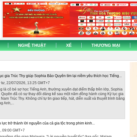
NGHỆ THUẬT
XẾ
THƯƠNG MẠI
lục gia Trúc Thy giúp Sophia Bảo Quyên tìm lại niềm yêu thích học Tiếng...
 tư, 22/07/2026, 13:25 GMT+7
g là cô bé sợ học Tiếng Anh, thường xuyên đạt điểm thấp trên lớp, Sophia
 Quyên đã có sự thay đổi đáng kể sau một năm đồng hành cùng Kỷ lục gia
 Nam Trúc Thy. Không chỉ tự tin giao tiếp, hát, diễn xuất và thuyết trình bằng
g Anh,...
lực trở thành lời nguyền của cả gia tộc trong phim kinh...
6, 09:00 GMT+7
 ngưỡng dân gian Malaysia, "Lời nguyền huyết tộc" (tựa gốc: Malam