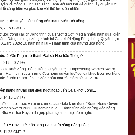
uyện về một gia đình sẵn sàng đánh đổi mọi thứ để giành lấy quyền lực.
lễ cúng biển và giao kèo với thế lực siêu nhiên...
Từ người truyền cảm hứng đến thành viên Hội đồng...
26, 21:59 GMT+7
huộc trong các chương trình của Trường Sơn Media nhiều năm qua, diễn
ành Đăng) tiếp tục đồng hành tại Gala khởi động Bông Hồng Quyền Lực –
ward 2026: 10 năm nhìn lại – Hành trình của những đóa hồng...
ốc tế Vân Phạm trở thành Đại sứ Hoa hậu Thế giới...
6, 21:55 GMT+7
 Gala khởi động "Bông Hồng Quyền Lực – Empowering Women Award
ại – Hành trình của những đóa hồng quyền lực" với ca khúc Đóa hoa hồng,
ốc tế Vân Phạm tiếp tục đón nhận một cột mốc mới khi được...
ền mang những giai điệu ngọt ngào đến Gala khởi động...
6, 14:15 GMT+7
 điệu ngọt ngào và giàu cảm xúc tại Gala khởi động “Bông Hồng Quyền
omen Award 2026: 10 năm nhìn lại – Hành trình của những đóa hồng
nh Sha và Thái Huyền đã góp phần tạo nên một đêm nghệ...
 Châu Á David Lê thắp sáng Gala khởi động Bông Hồng...
6, 11:33 GMT+7