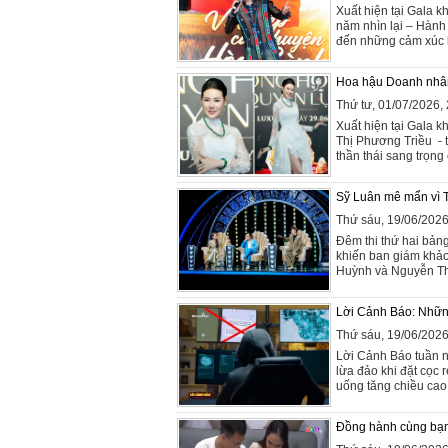
Xuất hiện tại Gala
năm nhìn lại – Hành
đến những cảm xúc lắ
Hoa hậu Doanh nhân
Thứ tư, 01/07/2026
Xuất hiện tại Gala
Thị Phương Triều - 
thần thái sang trọng
Sỹ Luân mê mẩn vì T
Thứ sáu, 19/06/202
Đêm thi thứ hai bả
khiến ban giám khảo 
Huỳnh và Nguyễn Th
Lời Cảnh Báo: Những 
Thứ sáu, 19/06/202
Lời Cảnh Báo tuần n
lừa đảo khi đặt cọc 
uống tăng chiều cao 
Đồng hành cùng bạn đ