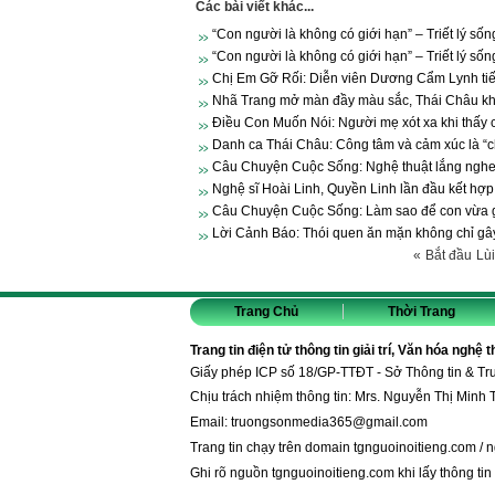
Các bài viết khác...
“Con người là không có giới hạn” – Triết lý sốn
“Con người là không có giới hạn” – Triết lý sốn
Chị Em Gỡ Rối: Diễn viên Dương Cẩm Lynh tiết 
Nhã Trang mở màn đầy màu sắc, Thái Châu khen
Điều Con Muốn Nói: Người mẹ xót xa khi thấy c
Danh ca Thái Châu: Công tâm và cảm xúc là “ch
Câu Chuyện Cuộc Sống: Nghệ thuật lắng nghe t
Nghệ sĩ Hoài Linh, Quyền Linh lần đầu kết hợp
Câu Chuyện Cuộc Sống: Làm sao để con vừa giỏ
Lời Cảnh Báo: Thói quen ăn mặn không chỉ gây
«
Bắt đầu
Lùi
Trang Chủ
Thời Trang
Trang tin điện tử thông tin giải trí, Văn hóa nghệ 
Giấy phép ICP số 18/GP-TTĐT - Sở Thông tin & T
Chịu trách nhiệm thông tin: Mrs. Nguyễn Thị Minh 
Email:
truongsonmedia365@gmail.com
Trang tin chạy trên domain
tgnguoinoitieng.com
/
n
Ghi rõ nguồn
tgnguoinoitieng.com
khi lấy thông tin