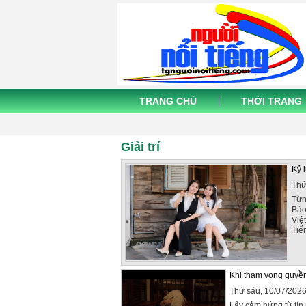
TRANG CHỦ
THỜI TRANG
Giải trí
Kỷ 
Thứ
Từn
Bảo
Việt
Tiến
Khi tham vọng quyền 
Thứ sáu, 10/07/202
Lấy cảm hứng từ tín