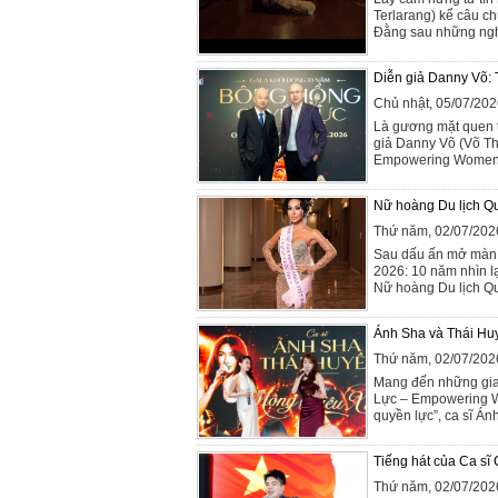
Terlarang) kể câu ch
Đằng sau những nghi 
Diễn giả Danny Võ: 
Chủ nhật, 05/07/20
Là gương mặt quen t
giả Danny Võ (Võ Th
Empowering Women A
Nữ hoàng Du lịch Qu
Thứ năm, 02/07/202
Sau dấu ấn mở màn
2026: 10 năm nhìn l
Nữ hoàng Du lịch Qu
Ánh Sha và Thái Huy
Thứ năm, 02/07/202
Mang đến những giai
Lực – Empowering W
quyền lực”, ca sĩ Á
Tiếng hát của Ca sĩ
Thứ năm, 02/07/202