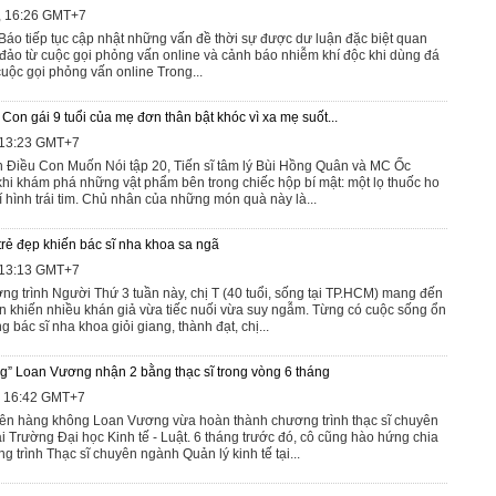
6, 16:26 GMT+7
Báo tiếp tục cập nhật những vấn đề thời sự được dư luận đặc biệt quan
 đảo từ cuộc gọi phỏng vấn online và cảnh báo nhiễm khí độc khi dùng đá
uộc gọi phỏng vấn online Trong...
on gái 9 tuổi của mẹ đơn thân bật khóc vì xa mẹ suốt...
, 13:23 GMT+7
 Điều Con Muốn Nói tập 20, Tiến sĩ tâm lý Bùi Hồng Quân và MC Ốc
hi khám phá những vật phẩm bên trong chiếc hộp bí mật: một lọ thuốc ho
rí hình trái tim. Chủ nhân của những món quà này là...
trẻ đẹp khiến bác sĩ nha khoa sa ngã
, 13:13 GMT+7
ng trình Người Thứ 3 tuần này, chị T (40 tuổi, sống tại TP.HCM) mang đến
 khiến nhiều khán giả vừa tiếc nuối vừa suy ngẫm. Từng có cuộc sống ổn
 bác sĩ nha khoa giỏi giang, thành đạt, chị...
” Loan Vương nhận 2 bằng thạc sĩ trong vòng 6 tháng
6, 16:42 GMT+7
iên hàng không Loan Vương vừa hoàn thành chương trình thạc sĩ chuyên
ại Trường Đại học Kinh tế - Luật. 6 tháng trước đó, cô cũng hào hứng chia
 trình Thạc sĩ chuyên ngành Quản lý kinh tế tại...