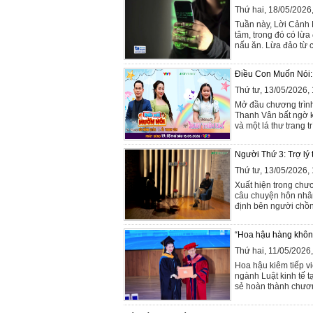
Thứ hai, 18/05/202
Tuần này, Lời Cảnh 
tâm, trong đó có lừa
nấu ăn. Lừa đảo từ c
Điều Con Muốn Nói: C
Thứ tư, 13/05/2026
Mở đầu chương trình
Thanh Vân bất ngờ k
và một lá thư trang t
Người Thứ 3: Trợ lý 
Thứ tư, 13/05/2026
Xuất hiện trong chươ
câu chuyện hôn nhân
định bên người chồng
“Hoa hậu hàng không
Thứ hai, 11/05/202
Hoa hậu kiêm tiếp v
ngành Luật kinh tế t
sẻ hoàn thành chương