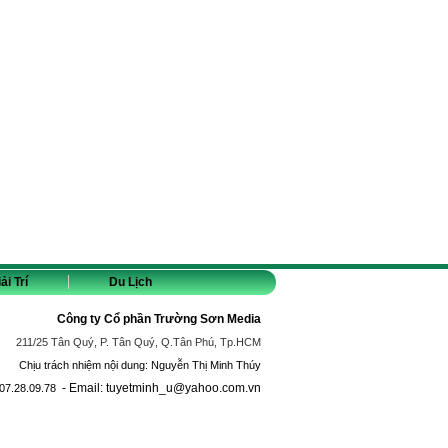
ải Trí
Du Lịch
Công ty Cổ phần Trường Sơn Media
211/25 Tân Quý, P. Tân Quý, Q.Tân Phú, Tp.HCM
Chịu trách nhiệm nội dung: Nguyễn Thị Minh Thúy
- Email: tuyetminh_u@yahoo.com.vn
07.28.09.78