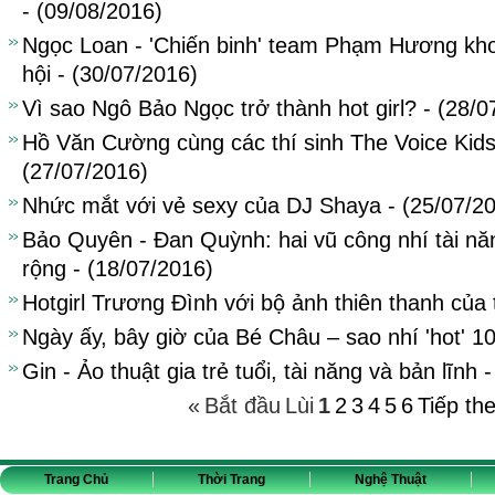
- (09/08/2016)
Ngọc Loan - 'Chiến binh' team Phạm Hương kh
hội - (30/07/2016)
Vì sao Ngô Bảo Ngọc trở thành hot girl? - (28/0
Hồ Văn Cường cùng các thí sinh The Voice Kid
(27/07/2016)
Nhức mắt với vẻ sexy của DJ Shaya - (25/07/2
Bảo Quyên - Đan Quỳnh: hai vũ công nhí tài nă
rộng - (18/07/2016)
Hotgirl Trương Đình với bộ ảnh thiên thanh của
Ngày ấy, bây giờ của Bé Châu – sao nhí 'hot' 1
Gin - Ảo thuật gia trẻ tuổi, tài năng và bản lĩnh 
«
Bắt đầu
Lùi
1
2
3
4
5
6
Tiếp th
Trang Chủ
Thời Trang
Nghệ Thuật