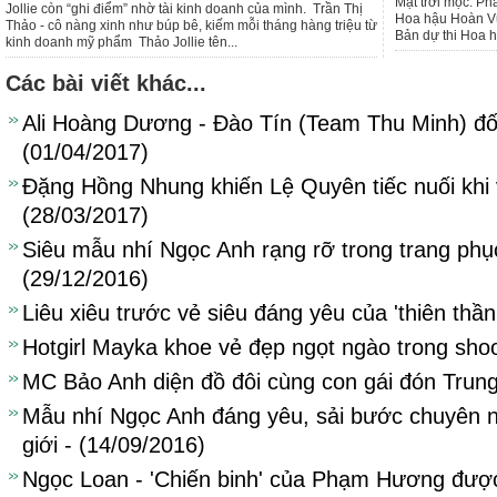
Mặt trời mọc. P
Jollie còn “ghi điểm” nhờ tài kinh doanh của mình. Trần Thị
Hoa hậu Hoàn Vũ
Thảo - cô nàng xinh như búp bê, kiếm mỗi tháng hàng triệu từ
Bản dự thi Hoa h
kinh doanh mỹ phẩm Thảo Jollie tên...
Các bài viết khác...
Ali Hoàng Dương - Đào Tín (Team Thu Minh) đốn
(01/04/2017)
Đặng Hồng Nhung khiến Lệ Quyên tiếc nuối khi 
(28/03/2017)
Siêu mẫu nhí Ngọc Anh rạng rỡ trong trang phục
(29/12/2016)
Liêu xiêu trước vẻ siêu đáng yêu của 'thiên thần 
Hotgirl Mayka khoe vẻ đẹp ngọt ngào trong shoo
MC Bảo Anh diện đồ đôi cùng con gái đón Trung
Mẫu nhí Ngọc Anh đáng yêu, sải bước chuyên n
giới - (14/09/2016)
Ngọc Loan - 'Chiến binh' của Phạm Hương đư