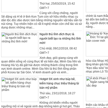
Thứ hai, 25/03/2019, 15:42
GMT+7
Cùng với cồng chiêng, người
chính là nam thần
Sê đăng và H’rê ở tỉnh Kon Tum còn sở hữu nhiều nhạc cụ
kẻ đốn tim biết 
dân tộc độc đáo được làm bằng những nguyên vật liệu sẵn từ
ấy, người được b
núi rừng. Tuy nhiên hiện có rất ít nghệ nhân còn chế tác và sử
năng...
dụng được những nhạc...
Người thủ lĩnh đích thực là
người biết tạo ra những thủ lĩnh
mới!
Chủ nhật, 09/12/2018, 08:42
GMT+7
Xinh đẹp, giỏi giang cùng với
hóa của Nhạc Hộ
quan điểm sống vô cùng thực tế và hiện đại, Minh Gia Nhi và
tặng khán giả h
Hoàng Hà Vy đã gặt hái được những thành công trong lĩnh
“Kẹo dâu sữa” b
vực kinh doanh online. Minh Gia Nhi là thủ lĩnh tổng phân
nhạc phim Lô Tô 
phối Kosxu tại Sài Gòn. Vì kinh doanh giỏi và xinh...
Hotgirl 9X xinh như búp bê,
kiếm hàng chục triệu/ tháng từ
bán mỹ phẩm
Thứ sáu, 23/11/2018, 16:27
GMT+7
Không chỉ khiến nhiều người
thiện các khâu c
ngưỡng mộ vì vẻ ngoài xinh đẹp không kém gì hot girl, Thảo