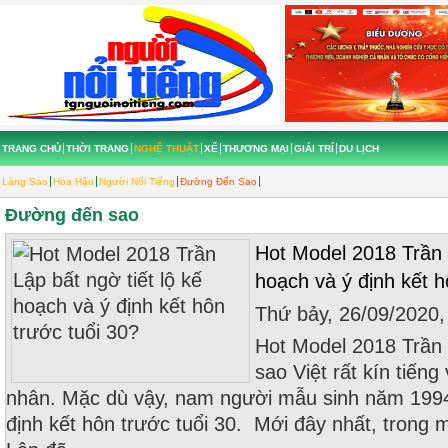
TRANG CHỦ
THỜI TRANG
NGHỆ THUẬT
XẾ
THƯƠNG MẠI
GIẢI TRÍ
DU LỊCH
Làng Sao
Hoa Hậu
Người Nổi Tiếng
Đường Đến Sao
Đường đến sao
Hot Model 2018 Trần L
hoạch và ý định kết h
Thứ bảy, 26/09/2020
Hot Model 2018 Trần 
sao Việt rất kín tiến
nhân. Mặc dù vậy, nam người mẫu sinh năm 1994 
định kết hôn trước tuổi 30. Mới đây nhất, trong 