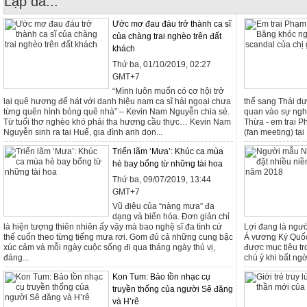
Lập đã...
Ước mơ đau đáu trở thành ca sĩ
của chàng trai nghèo trên đất
khách
Thứ ba, 01/10/2019, 02:27
GMT+7
“Mình luôn muốn có cơ hội trở
lại quê hương để hát với danh hiệu nam ca sĩ hải ngoại chưa
thể sang Thái dự 
từng quên hình bóng quê nhà” – Kevin Nam Nguyễn chia sẻ.
quan vào sự ngh
Từ tuổi thơ nghèo khó phải tha hương cầu thực… Kevin Nam
Thừa - em trai P
Nguyễn sinh ra tại Huế, gia đình anh dọn...
(fan meeting) tại
Triển lãm ‘Mưa’: Khúc ca mùa
hè bay bổng từ những tài hoa
Thứ ba, 09/07/2019, 13:44
GMT+7
Vũ điệu của “nàng mưa” đa
dạng và biến hóa. Đơn giản chỉ
là hiện tượng thiên nhiên ấy vậy mà bao nghệ sĩ đa tình cứ
Lợi đang là ngư
thế cuốn theo từng tiếng mưa rơi. Gom đủ cả những cung bậc
Á vương Ký Quốc
xúc cảm và mỗi ngày cuộc sống đi qua tháng ngày thú vị,
được mục tiêu t
đáng...
chú ý khi bất ngờ
Kon Tum: Bảo tồn nhạc cụ
truyền thống của người Sê đăng
và H’rê