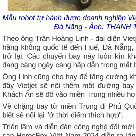
Mẫu robot tự hành được doanh nghiệp Việt 
Đà Nẵng - Ảnh: THANH 
Theo ông Trần Hoàng Linh - đại diện Vietj
hàng không quốc tế đến Huế, Đà Nẵng, 
trở lại. Các chuyến bay này luôn kín kh
đang càng ngày càng hấp dẫn trong mắt b
Ông Linh cũng cho hay để tăng cường kh
đây Vietjet sẽ nối thêm một đường bay
Khách Ấn sẽ đổ vào miền Trung nhiều hơ
Về chặng bay từ miền Trung đi Phú Quố
biết sẽ nối lại "ở thời điểm thích hợp".
Triển lãm và diễn đàn công nghệ đổi mới
sạn HorecFex Việt Nam 2024 diễn ra lần 