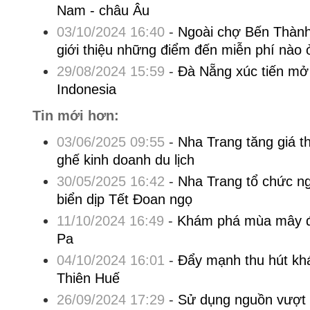
Nam - châu Âu
03/10/2024 16:40
-
Ngoài chợ Bến Thành
giới thiệu những điểm đến miễn phí nà
29/08/2024 15:59
-
Đà Nẵng xúc tiến mở
Indonesia
Tin mới hơn:
03/06/2025 09:55
-
Nha Trang tăng giá th
ghế kinh doanh du lịch
30/05/2025 16:42
-
Nha Trang tổ chức ng
biển dịp Tết Đoan ngọ
11/10/2024 16:49
-
Khám phá mùa mây đ
Pa
04/10/2024 16:01
-
Đẩy mạnh thu hút kh
Thiên Huế
26/09/2024 17:29
-
Sử dụng nguồn vượt 