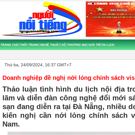
TRANG CHỦ
THỜI TRANG
NGHỆ THUẬT
XẾ
THƯƠNG MẠI
GIẢI TRÍ
DU LỊCH
Thứ ba, 24/09/2024, 16:37 GMT+7
Doanh nghiệp đề nghị nới lỏng chính sách vis
Thảo luận tình hình du lịch nội địa t
lãm và diễn đàn công nghệ đổi mới s
sạn đang diễn ra tại Đà Nẵng, nhiều 
kiến nghị cần nới lỏng chính sách v
Nam.