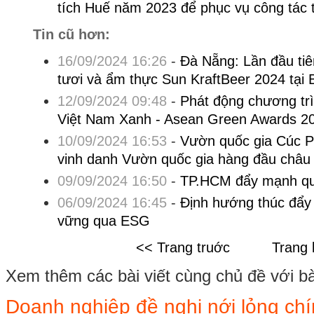
tích Huế năm 2023 để phục vụ công tác t
Tin cũ hơn:
16/09/2024 16:26
-
Đà Nẵng: Lần đầu tiê
tươi và ẩm thực Sun KraftBeer 2024 tại 
12/09/2024 09:48
-
Phát động chương trì
Việt Nam Xanh - Asean Green Awards 2
10/09/2024 16:53
-
Vườn quốc gia Cúc P
vinh danh Vườn quốc gia hàng đầu châu
09/09/2024 16:50
-
TP.HCM đẩy mạnh quả
06/09/2024 16:45
-
Định hướng thúc đẩy p
vững qua ESG
<< Trang truớc
Trang 
Xem thêm các bài viết cùng chủ đề với bài 
Doanh nghiệp đề nghị nới lỏng chí