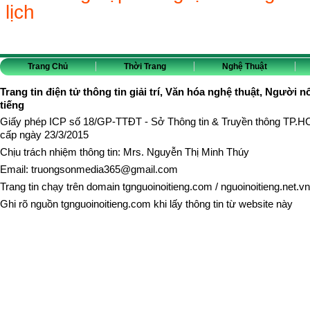
lịch
Trang Chủ
Thời Trang
Nghệ Thuật
Trang tin điện tử thông tin giải trí, Văn hóa nghệ thuật, Người n
tiếng
Giấy phép ICP số 18/GP-TTĐT - Sở Thông tin & Truyền thông TP.
cấp ngày 23/3/2015
Chịu trách nhiệm thông tin: Mrs. Nguyễn Thị Minh Thúy
Email:
truongsonmedia365@gmail.com
Trang tin chạy trên domain
tgnguoinoitieng.com
/
nguoinoitieng.net.vn
Ghi rõ nguồn
tgnguoinoitieng.com
khi lấy thông tin từ website này