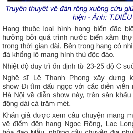
Truyền thuyết về đàn rồng xuống cứu gi
hiện - Ảnh: T.ĐIỂU
Hang thuộc loại hình hang biển đặc bi
hưởng bởi quá trình nước biển xâm thự
trong thời gian dài. Bên trong hang có n
đá khổng lồ mang hình thù độc đáo.
Nhiệt độ duy trì ổn định từ 23-25 độ C su
Nghệ sĩ Lê Thanh Phong xây dựng k
show Đi tìm dấu ngọc với các diễn viên 
Hà Nội về diễn show này, trên sân khấu
động dài cả trăm mét.
Khán giả được xem câu chuyện mang màu
về điểm đến hang Ngọc Rồng, Lạc Lon
hóa đạo Mẫu, những câu chuyện địa ph