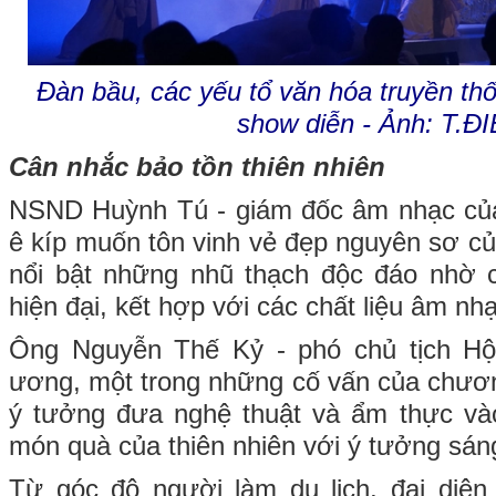
Đàn bầu, các yếu tổ văn hóa truyền th
show diễn - Ảnh: T.Đ
Cân nhắc bảo tồn thiên nhiên
NSND Huỳnh Tú - giám đốc âm nhạc của 
ê kíp muốn tôn vinh vẻ đẹp nguyên sơ c
nổi bật những nhũ thạch độc đáo nhờ 
hiện đại, kết hợp với các chất liệu âm nh
Ông Nguyễn Thế Kỷ - phó chủ tịch Hộ
ương, một trong những cố vấn của chương
ý tưởng đưa nghệ thuật và ẩm thực và
món quà của thiên nhiên với ý tưởng sán
Từ góc độ người làm du lịch, đại diện V