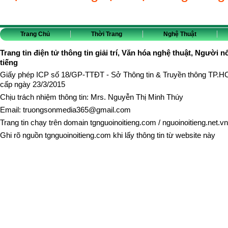
Trang Chủ
Thời Trang
Nghệ Thuật
Trang tin điện tử thông tin giải trí, Văn hóa nghệ thuật, Người n
tiếng
Giấy phép ICP số 18/GP-TTĐT - Sở Thông tin & Truyền thông TP.
cấp ngày 23/3/2015
Chịu trách nhiệm thông tin: Mrs. Nguyễn Thị Minh Thúy
Email:
truongsonmedia365@gmail.com
Trang tin chạy trên domain
tgnguoinoitieng.com
/
nguoinoitieng.net.vn
Ghi rõ nguồn
tgnguoinoitieng.com
khi lấy thông tin từ website này