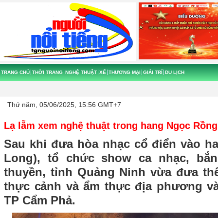
TRANG CHỦ
THỜI TRANG
NGHỆ THUẬT
XẾ
THƯƠNG MẠI
GIẢI TRÍ
DU LỊCH
Thứ năm, 05/06/2025, 15:56 GMT+7
Lạ lẫm xem nghệ thuật trong hang Ngọc Rồng
Sau khi đưa hòa nhạc cổ điển vào h
Long), tổ chức show ca nhạc, bắ
thuyền, tỉnh Quảng Ninh vừa đưa t
thực cảnh và ẩm thực địa phương v
TP Cẩm Phả.