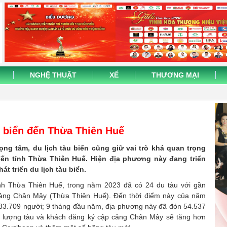
NGHỆ THUẬT
XẾ
THƯƠNG MẠI
 biển đến Thừa Thiên Huế
rọng tâm, du lịch tàu biển cũng giữ vai trò khá quan trọng
đến tỉnh Thừa Thiên Huế. Hiện địa phương này đang triển
t triển du lịch tàu biển.
ỉnh Thừa Thiên Huế, trong năm 2023 đã có 24 du tàu với gần
cảng Chân Mây (Thừa Thiên Huế). Đến thời điểm này của năm
 83.709 người; 9 tháng đầu năm, địa phương này đã đón 54.537
, lượng tàu và khách đăng ký cập cảng Chân Mây sẽ tăng hơn