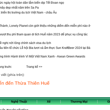
ức ngày hội toàn dân tắm biển dịp Tết Đoan ngọ
ây đẹp nhất năm trên Sa Pa
triển thị trường du lịch Việt Nam - châu Âu
hành, Lonely Planet còn giới thiệu những điểm đến miễn phí nào ở
ượt thu phí tham quan di tích Huế năm 2023 để phục vụ công tác
 nghị nới lỏng chính sách visa du lịch
u tiên tổ chức Lễ hội Bia tươi và ẩm thực Sun KraftBeer 2024 tại Bà
g trình Hành trình Vì Một Việt Nam Xanh - Asean Green Awards
ang truớc
Trang kế >>
viết (phía trên):
iển đến Thừa Thiên Huế
Nghệ Thuật
Xế
Thương Mại
Gi