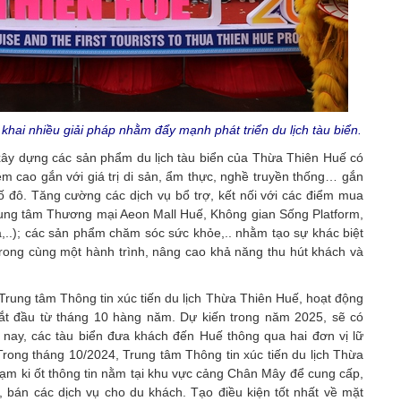
khai nhiều giải pháp nhằm đẩy mạnh phát triển du lịch tàu biển.
xây dựng các sản phẩm du lịch tàu biển của Thừa Thiên Huế có
iệm cao gắn với giá trị di sản, ẩm thực, nghề truyền thống… gắn
ố đô. Tăng cường các dịch vụ bổ trợ, kết nối với các điểm mua
Trung tâm Thương mại Aeon Mall Huế, Không gian Sống Platform,
..); các sản phẩm chăm sóc sức khỏe,.. nhằm tạo sự khác biệt
trong cùng một hành trình, nâng cao khả năng thu hút khách và
ung tâm Thông tin xúc tiến du lịch Thừa Thiên Huế, hoạt động
 bắt đầu từ tháng 10 hàng năm. Dự kiến trong năm 2025, sẽ có
nay, các tàu biển đưa khách đến Huế thông qua hai đơn vị lữ
Trong tháng 10/2024, Trung tâm Thông tin xúc tiến du lịch Thừa
ạm ki ốt thông tin nằm tại khu vực cảng Chân Mây để cung cấp,
ến, bán các dịch vụ cho du khách. Tạo điều kiện tốt nhất về mặt