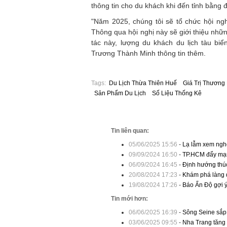
thông tin cho du khách khi đến tỉnh bằng 
"Năm 2025, chúng tôi sẽ tổ chức hội nghị
Thông qua hội nghị này sẽ giới thiệu nhữ
tác này, lượng du khách du lịch tàu bi
Trương Thành Minh thông tin thêm.
Tags:
Du Lịch Thừa Thiên Huế
Giá Trị Thương
Sản Phẩm Du Lịch
Số Liệu Thống Kê
Tin liên quan:
05/06/2025 15:56
-
Lạ lẫm xem ngh
09/09/2024 16:50
-
TP.HCM đẩy mạn
06/09/2024 16:45
-
Định hướng thúc
20/08/2024 17:23
-
Khám phá làng d
19/08/2024 17:26
-
Báo Ấn Độ gợi ý 
Tin mới hơn:
06/06/2025 16:39
-
Sông Seine sắp
03/06/2025 09:55
-
Nha Trang tăng g