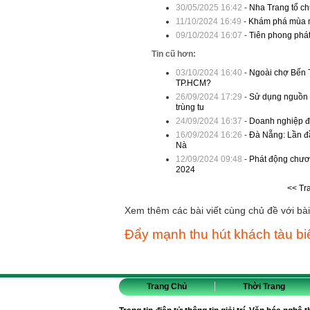
30/05/2025 16:42
-
Nha Trang tổ ch
11/10/2024 16:49
-
Khám phá mùa m
09/10/2024 16:07
-
Tiên phong phát 
Tin cũ hơn:
03/10/2024 16:40
-
Ngoài chợ Bến T
TP.HCM?
26/09/2024 17:29
-
Sử dụng nguồn v
trùng tu
24/09/2024 16:37
-
Doanh nghiệp đề
16/09/2024 16:26
-
Đà Nẵng: Lần đầ
Nà
12/09/2024 09:48
-
Phát động chươn
2024
<< Tr
Xem thêm các bài viết cùng chủ đề với bài 
Đẩy mạnh thu hút khách tàu b
Trang Chủ
Thời Trang