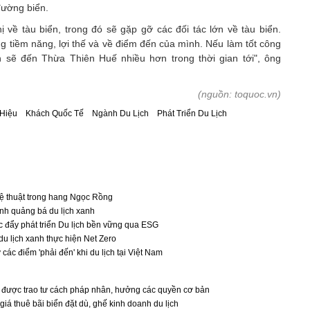
đường biển.
 về tàu biển, trong đó sẽ gặp gỡ các đối tác lớn về tàu biển.
ng tiềm năng, lợi thế và về điểm đến của mình. Nếu làm tốt công
ển sẽ đến Thừa Thiên Huế nhiều hơn trong thời gian tới", ông
(nguồn: toquoc.vn)
 Hiệu
Khách Quốc Tế
Ngành Du Lịch
Phát Triển Du Lịch
ệ thuật trong hang Ngọc Rồng
h quảng bá du lịch xanh
 đẩy phát triển Du lịch bền vững qua ESG
u lịch xanh thực hiện Net Zero
các điểm 'phải đến' khi du lịch tại Việt Nam
 được trao tư cách pháp nhân, hưởng các quyền cơ bản
iá thuê bãi biển đặt dù, ghế kinh doanh du lịch