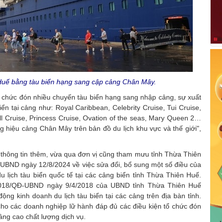
uế bằng tàu biển hạng sang cập cảng Chân Mây.
 chức đón nhiều chuyến tàu biển hạng sang nhập cảng, sự xuất
ển tại cảng như: Royal Caribbean, Celebrity Cruise, Tui Cruise,
ll Cruise, Princess Cruise, Ovation of the seas, Mary Queen 2…
g hiệu cảng Chân Mây trên bản đồ du lịch khu vực và thế giới",
 thông tin thêm, vừa qua đơn vị cũng tham mưu tỉnh Thừa Thiên
UBND ngày 12/8/2024 về việc sửa đổi, bổ sung một số điều của
 lịch tàu biển quốc tế tại các cảng biển tỉnh Thừa Thiên Huế.
2018/QĐ-UBND ngày 9/4/2018 của UBND tỉnh Thừa Thiên Huế
ng kinh doanh du lịch tàu biển tại các cảng trên địa bàn tỉnh.
cho các doanh nghiệp lữ hành đáp đủ các điều kiện tổ chức đón
âng cao chất lượng dịch vụ.