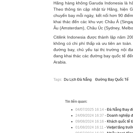
Hãng hàng không Garuda Indonesia là hã
Theo thông tin cập nhật từ Hãng, hiện 
chuyến bay mỗi ngày, kết nối hơn 90 điểm
khai thác đến các khu vực Châu Á (Sing
Âu (Amsterdam), Châu Úc (Sydney, Melbou
Citilink Indonesia được thành lập năm 2
không có chi phí thấp và ưu tiên an toàn.
đường bay, chủ yếu tại thị trường nội đ
đang khai thác các đường bay quốc tế đến
Arabia.
Tags:
Du Lịch Đà Nẵng
Đường Bay Quốc Tế
Tin liên quan:
04/07/2025 16:14
-
Đà Nẵng thay đổ
24/09/2024 16:37
-
Doanh nghiệp đề
09/08/2024 16:16
-
Khách quốc tế 
01/08/2024 16:11
-
Vietjet tăng tr