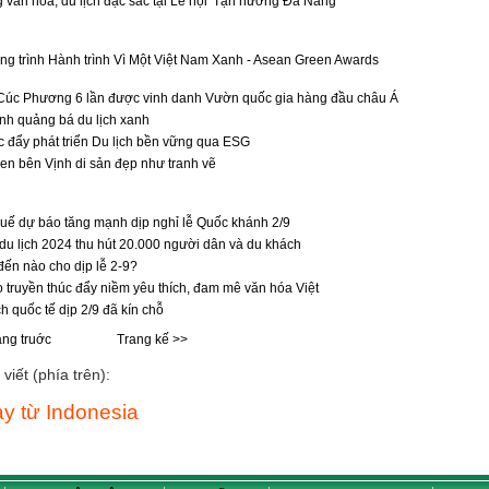
 văn hóa, du lịch đặc sắc tại Lễ hội 'Tận hưởng Đà Nẵng'
g trình Hành trình Vì Một Việt Nam Xanh - Asean Green Awards
Cúc Phương 6 lần được vinh danh Vườn quốc gia hàng đầu châu Á
h quảng bá du lịch xanh
 đẩy phát triển Du lịch bền vững qua ESG
n bên Vịnh di sản đẹp như tranh vẽ
uế dự báo tăng mạnh dịp nghỉ lễ Quốc khánh 2/9
 du lịch 2024 thu hút 20.000 người dân và du khách
ến nào cho dịp lễ 2-9?
o truyền thúc đẩy niềm yêu thích, đam mê văn hóa Việt
ch quốc tế dịp 2/9 đã kín chỗ
ang truớc
Trang kế >>
viết (phía trên):
y từ Indonesia