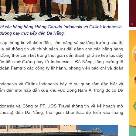
ới các hãng hàng không Garuda Indonesia và Citilink Indonesia
 đường bay trực tiếp đến Đà Nẵng.
 cấp thông tin về điểm đến, tiềm năng và sự tăng trưởng của thị
ia sẻ thông tin về chính sách ưu đãi dành cho các hãng hàng
 Đồng thời cam kết trong thời gian đến thành phố sẽ tiếp tục đẩy
úc tiến mở đường bay từ Indonesia – Đà Nẵng, tăng cường tổ
 đoàn Famtrip các công ty lữ hành, phóng viên báo chí và đoàn
donesia và Citilink Indonesia bày tỏ sự quan tâm đặc biệt và
ểm đến mới hấp dẫn của khu vực Đông Nam Á, trong đó có Đà
ndonesia và Công ty PT. UOS Travel thông tin về kế hoạch mở
onesia) đến Đà Nẵng, thời gian khai thác dự kiến vào tháng