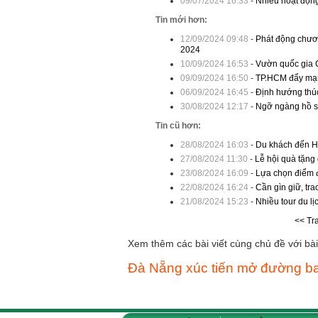
09/07/2024 16:33
-
Nhiều hoạt động
Tin mới hơn:
12/09/2024 09:48
-
Phát động chươn
2024
10/09/2024 16:53
-
Vườn quốc gia 
09/09/2024 16:50
-
TP.HCM đẩy mạn
06/09/2024 16:45
-
Định hướng thúc
30/08/2024 12:17
-
Ngỡ ngàng hồ se
Tin cũ hơn:
28/08/2024 16:03
-
Du khách đến H
27/08/2024 11:30
-
Lễ hội quà tặng
23/08/2024 16:09
-
Lựa chọn điểm đ
22/08/2024 16:24
-
Cần gìn giữ, tra
21/08/2024 15:23
-
Nhiều tour du lị
<< Tr
Xem thêm các bài viết cùng chủ đề với bài 
Đà Nẵng xúc tiến mở đường ba