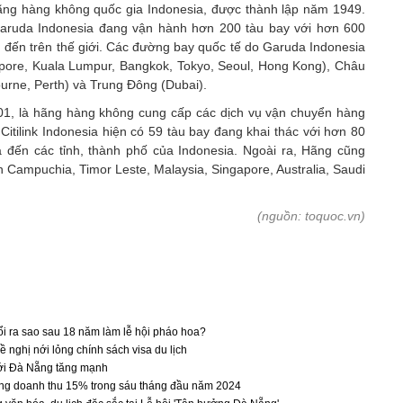
ng hàng không quốc gia Indonesia, được thành lập năm 1949.
Garuda Indonesia đang vận hành hơn 200 tàu bay với hơn 600
 đến trên thế giới. Các đường bay quốc tế do Garuda Indonesia
apore, Kuala Lumpur, Bangkok, Tokyo, Seoul, Hong Kong), Châu
rne, Perth) và Trung Đông (Dubai).
001, là hãng hàng không cung cấp các dịch vụ vận chuyển hàng
 Citilink Indonesia hiện có 59 tàu bay đang khai thác với hơn 80
ịa đến các tỉnh, thành phố của Indonesia. Ngoài ra, Hãng cũng
 Campuchia, Timor Leste, Malaysia, Singapore, Australia, Saudi
(nguồn: toquoc.vn)
i ra sao sau 18 năm làm lễ hội pháo hoa?
 nghị nới lỏng chính sách visa du lịch
tới Đà Nẵng tăng mạnh
ưởng doanh thu 15% trong sáu tháng đầu năm 2024