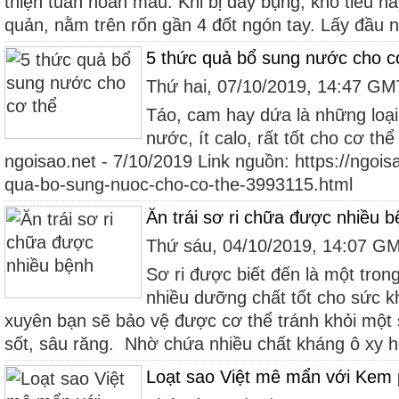
thiện tuần hoàn máu. Khi bị đầy bụng, khó tiêu hã
quản, nằm trên rốn gần 4 đốt ngón tay. Lấy đầu n
5 thức quả bổ sung nước cho c
Thứ hai, 07/10/2019, 14:47 G
Táo, cam hay dứa là những loạ
nước, ít calo, rất tốt cho cơ t
ngoisao.net - 7/10/2019 Link nguồn: https://ngois
qua-bo-sung-nuoc-cho-co-the-3993115.html
Ăn trái sơ ri chữa được nhiều 
Thứ sáu, 04/10/2019, 14:07 G
Sơ ri được biết đến là một tron
nhiều dưỡng chất tốt cho sức k
xuyên bạn sẽ bảo vệ được cơ thể tránh khỏi một
sốt, sâu răng. Nhờ chứa nhiều chất kháng ô xy hó
Loạt sao Việt mê mẩn với Kem 