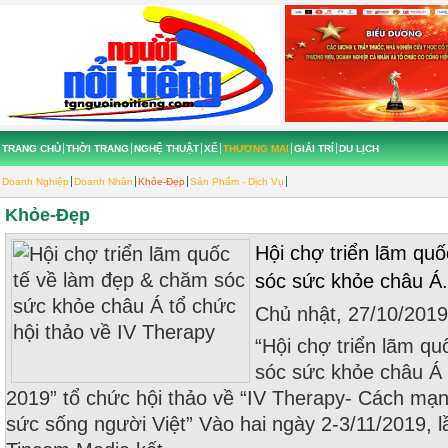
TRANG CHỦ
THỜI TRANG
NGHỆ THUẬT
XẾ
THƯƠNG MẠI
GIẢI TRÍ
DU LỊCH
Doanh Nghiệp
Doanh Nhân
Khỏe-Đẹp
Sản Phẩm - Dịch Vụ
Khỏe-Đẹp
Hội chợ triển lãm qu
sóc sức khỏe châu Á.
Chủ nhật, 27/10/201
“Hội chợ triển lãm q
sóc sức khỏe châu Á 
2019” tổ chức hội thảo về “IV Therapy- Cách mạ
sức sống người Việt” Vào hai ngày 2-3/11/2019, l