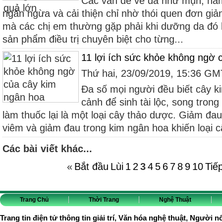
Các vấn đề về da như mụn, ná
ngăn ngừa và cải thiện chỉ nhờ thói quen đơn giả
mà các chị em thường gặp phải khi dưỡng da đó l
sản phẩm điều trị chuyên biệt cho từng...
11 lợi ích sức khỏe không ngờ 
Thứ hai, 23/09/2019, 15:36 G
Đa số mọi người đều biết cây ki
cảnh để sinh tài lộc, song tron
làm thuốc lại là một loại cây thảo dược. Giảm đa
viêm và giảm đau trong kim ngân hoa khiến loại câ
Các bài viết khác...
«
Bắt đầu
Lùi
1
2
3
4
5
6
7
8
9
10
Tiế
Trang Chủ
Thời Trang
Nghệ Thuật
Trang tin điện tử thông tin giải trí, Văn hóa nghệ thuật, Người n