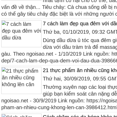
nhất định có hại cho cơ thể, ba
vấn đề về thận... Tiêu chảy: Cà chua sống dễ bị 
có thể gây tiêu chảy đặc biệt là với những người c
7 cách làm đẹp qua đêm với d
Thứ ba, 01/10/2019, 09:32 GM
Dùng dầu dừa ủ tóc qua đêm giú
dừa với dầu tràm trà để massa
gàu. Theo ngoisao.net - 1/10/2019 Link nguồn: htt
dep/7-cach-lam-dep-qua-dem-voi-dau-dua-39866
21 thực phẩm ăn nhiều cũng kh
Thứ hai, 30/09/2019, 09:55 G
Thường xuyên nạp các loại thực
giúp bạn kiểm soát cân nặng d
ngoisao.net - 30/9/2019 Link nguồn: https://ngois
pham-an-nhieu-cung-khong-len-can-3986412.htm