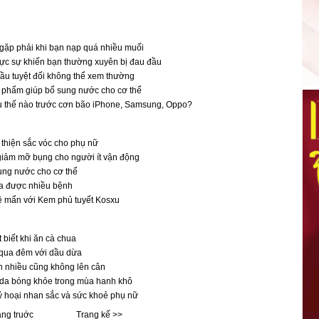
 gặp phải khi bạn nạp quá nhiều muối
ực sự khiến bạn thường xuyên bị đau đầu
ầu tuyệt đối không thể xem thường
 phẩm giúp bổ sung nước cho cơ thể
 thế nào trước cơn bão iPhone, Samsung, Oppo?
 thiện sắc vóc cho phụ nữ
giảm mỡ bụng cho người ít vận động
ung nước cho cơ thể
hữa được nhiều bệnh
ê mẩn với Kem phủ tuyết Kosxu
t biết khi ăn cà chua
 qua đêm với dầu dừa
n nhiều cũng không lên cân
da bóng khỏe trong mùa hanh khô
ỷ hoại nhan sắc và sức khoẻ phụ nữ
ang truớc
Trang kế >>