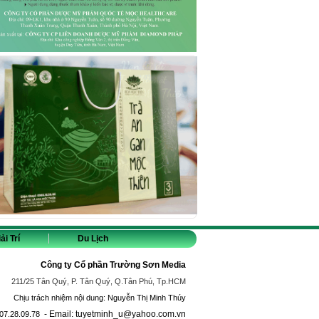
ải Trí
Du Lịch
Công ty Cổ phần Trường Sơn Media
211/25 Tân Quý, P. Tân Quý, Q.Tân Phú, Tp.HCM
Chịu trách nhiệm nội dung: Nguyễn Thị Minh Thúy
- Email: tuyetminh_u@yahoo.com.vn
07.28.09.78