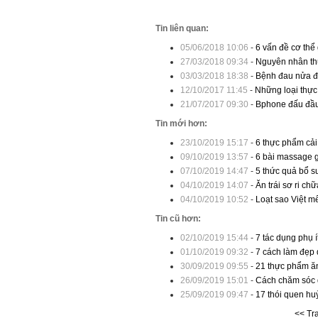
Tin liên quan:
05/06/2018 10:06
-
6 vấn đề cơ thể
27/03/2018 09:34
-
Nguyên nhân th
03/03/2018 18:38
-
Bệnh đau nửa đ
12/10/2017 11:45
-
Những loại thực
21/07/2017 09:30
-
Bphone đấu đầu
Tin mới hơn:
23/10/2019 15:17
-
6 thực phẩm cải
09/10/2019 13:57
-
6 bài massage 
07/10/2019 14:47
-
5 thức quả bổ s
04/10/2019 14:07
-
Ăn trái sơ ri c
04/10/2019 10:52
-
Loạt sao Việt m
Tin cũ hơn:
02/10/2019 15:44
-
7 tác dụng phụ í
01/10/2019 09:32
-
7 cách làm đẹp
30/09/2019 09:55
-
21 thực phẩm ă
26/09/2019 15:01
-
Cách chăm sóc 
25/09/2019 09:47
-
17 thói quen hu
<< Tr