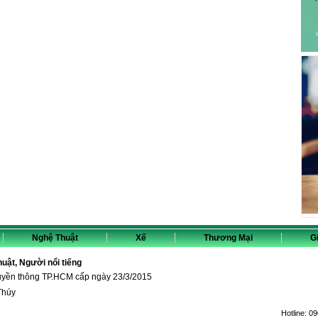
Nghệ Thuật
Xế
Thương Mại
Gi
thuật, Người nổi tiếng
ruyền thông TP.HCM cấp ngày 23/3/2015
Thúy
Hotline:
09