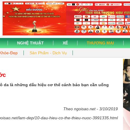
NGHỆ THUẬT
XẾ
THƯƠNG MẠI
Khỏe-Đẹp
Sản Phẩm - Dịch Vụ
ước
ô da là những dấu hiệu cơ thể cánh báo bạn cần uống
Theo ngoisao.net - 3/10/2019
ngoisao.net/lam-dep/10-dau-hieu-co-the-thieu-nuoc-3991335.html