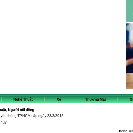
Nghệ Thuật
Xế
Thương Mại
Gi
thuật, Người nổi tiếng
ruyền thông TP.HCM cấp ngày 23/3/2015
Thúy
Hotline:
09