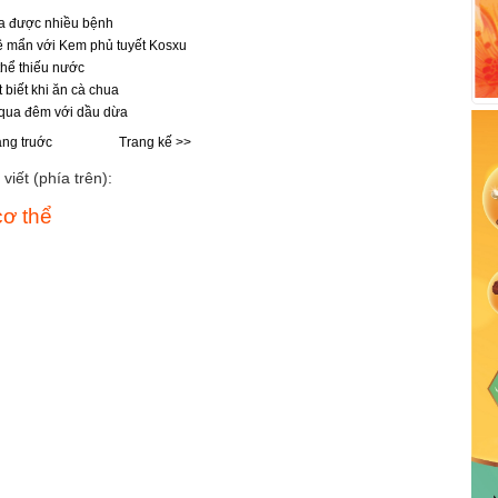
hữa được nhiều bệnh
ê mẩn với Kem phủ tuyết Kosxu
thể thiếu nước
t biết khi ăn cà chua
 qua đêm với dầu dừa
ang truớc
Trang kế >>
viết (phía trên):
cơ thể