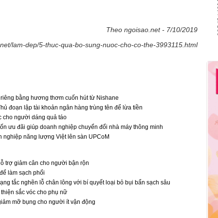
Theo ngoisao.net - 7/10/2019
o.net/lam-dep/5-thuc-qua-bo-sung-nuoc-cho-co-the-3993115.html
 riêng bằng hương thơm cuốn hút từ Nishane
hủ đoạn lập tài khoản ngân hàng trùng tên để lừa tiền
c cho người dáng quả táo
ốn ưu đãi giúp doanh nghiệp chuyển đổi nhà máy thông minh
 nghiệp năng lượng Việt lên sàn UPCoM
hỗ trợ giảm cân cho người bận rộn
 để làm sạch phổi
trạng tắc nghẽn lỗ chân lông với bí quyết loại bỏ bụi bẩn sạch sâu
 thiện sắc vóc cho phụ nữ
giảm mỡ bụng cho người ít vận động