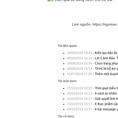
Link nguồn: https://ngoisa
Tin liên quan:
19/06/2026 09:43
-
Kiến tạo dấu ấn
06/10/2024 16:23
-
Lời Cảnh Báo: T
24/09/2024 16:56
-
Chọn trang phụ
28/08/2024 15:54
-
TP.HCM hỗ trợ v
31/07/2024 17:06
-
Thêm một doanh
Tin mới hơn:
25/10/2019 10:00
-
Thời gian biểu 
24/10/2019 15:23
-
9 cách tự nhiên
23/10/2019 16:17
-
Giải quyết tình 
23/10/2019 15:17
-
6 thực phẩm cải
09/10/2019 13:57
-
6 bài massage 
Tin cũ hơn: