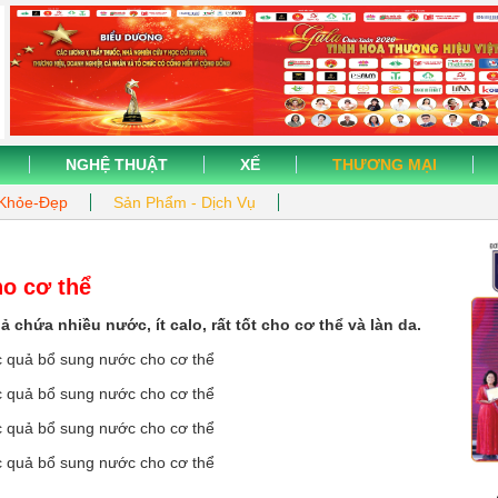
NGHỆ THUẬT
XẾ
THƯƠNG MẠI
Khỏe-Đẹp
Sản Phẩm - Dịch Vụ
o cơ thể
 chứa nhiều nước, ít calo, rất tốt cho cơ thể và làn da.