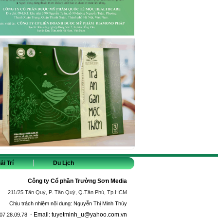
ải Trí
Du Lịch
Công ty Cổ phần Trường Sơn Media
211/25 Tân Quý, P. Tân Quý, Q.Tân Phú, Tp.HCM
Chịu trách nhiệm nội dung: Nguyễn Thị Minh Thúy
- Email: tuyetminh_u@yahoo.com.vn
07.28.09.78