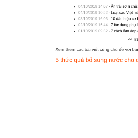
04/10/2019 14:07
-
Ăn trái sơ ri c
04/10/2019 10:52
-
Loạt sao Việt m
03/10/2019 16:03
-
10 dấu hiệu cơ 
02/10/2019 15:44
-
7 tác dụng phụ í
01/10/2019 09:32
-
7 cách làm đẹp
<< Tr
Xem thêm các bài viết cùng chủ đề với bài 
5 thức quả bổ sung nước cho 