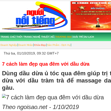
TRANG CHỦ
THỜI TRANG
NGHỆ THUẬT
XẾ
THƯƠNG MẠI
GIẢI TRÍ
DU LỊCH
Doanh Nghiệp
Doanh Nhân
Khỏe-Đẹp
Sản Phẩm - Dịch Vụ
Thứ ba, 01/10/2019, 09:32 GMT+7
7 cách làm đẹp qua đêm với dầu dừa
Dùng dầu dừa ủ tóc qua đêm giúp trị 
dừa với dầu tràm trà để massage d
gàu.
Theo ngoisao.net - 1/10/2019