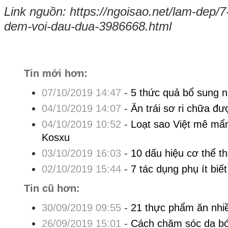
Link nguồn: https://ngoisao.net/lam-dep/
dem-voi-dau-dua-3986668.html
Tin mới hơn:
07/10/2019 14:47
-
5 thức quả bổ sung 
04/10/2019 14:07
-
Ăn trái sơ ri chữa đ
04/10/2019 10:52
-
Loạt sao Việt mê mẩ
Kosxu
03/10/2019 16:03
-
10 dấu hiệu cơ thể t
02/10/2019 15:44
-
7 tác dụng phụ ít biế
Tin cũ hơn:
30/09/2019 09:55
-
21 thực phẩm ăn nhi
26/09/2019 15:01
-
Cách chăm sóc da bó