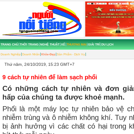
TRANG CHỦ
THỜI TRANG
NGHỆ THUẬT
XẾ
THƯƠNG MẠI
GIẢI TRÍ
DU LỊCH
Doanh Nghiệp
Doanh Nhân
Khỏe-Đẹp
Sản Phẩm - Dịch Vụ
Thứ năm, 24/10/2019, 15:23 GMT+7
9 cách tự nhiên để làm sạch phổi
Có những cách tự nhiên và đơn giả
hấp của chúng ta được khoẻ mạnh.
Phổi là một máy lọc tự nhiên bảo vệ c
nhiễm trùng và ô nhiễm không khí. Tuy n
bị ảnh hưởng vì các chất có hại trong 