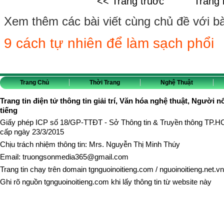
<< Trang truớc
Trang 
Xem thêm các bài viết cùng chủ đề với bài 
9 cách tự nhiên để làm sạch phổi
Trang Chủ
Thời Trang
Nghệ Thuật
Trang tin điện tử thông tin giải trí, Văn hóa nghệ thuật, Người n
tiếng
Giấy phép ICP số 18/GP-TTĐT - Sở Thông tin & Truyền thông TP.
cấp ngày 23/3/2015
Chịu trách nhiệm thông tin: Mrs. Nguyễn Thị Minh Thúy
Email:
truongsonmedia365@gmail.com
Trang tin chạy trên domain
tgnguoinoitieng.com
/
nguoinoitieng.net.vn
Ghi rõ nguồn
tgnguoinoitieng.com
khi lấy thông tin từ website này