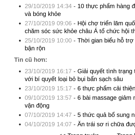
29/10/2019 14:34
-
10 thực phẩm hàng đ
và bóng khỏe
27/10/2019 09:06
-
Hội chợ triển lãm qu
chăm sóc sức khỏe châu Á tổ chức hội t
25/10/2019 10:00
-
Thời gian biểu hỗ tr
bận rộn
Tin cũ hơn:
23/10/2019 16:17
-
Giải quyết tình trạng
với bí quyết loại bỏ bụi bẩn sạch sâu
23/10/2019 15:17
-
6 thực phẩm cải thiệ
09/10/2019 13:57
-
6 bài massage giảm 
vận động
07/10/2019 14:47
-
5 thức quả bổ sung 
04/10/2019 14:07
-
Ăn trái sơ ri chữa đ