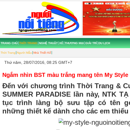
TRANG CHỦ
THỜI TRANG
NGHỆ THUẬT
XẾ
THƯƠNG MẠI
GIẢI TRÍ
DU LỊCH
Thời Trang
Người Mẫu
Nhà Thiết Kế
Thứ năm, 28/07/2016, 08:25 GMT+7
Ngắm nhìn BST màu trắng mang tên My Style
Đến với chương trình Thời Trang & C
SUMMER PARADISE lần này, NTK TẠ
tục trình làng bộ sưu tập có tên 
những thiết kế dành cho các em thiếu 