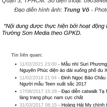
Quận 3, TPHCM. Số điện thoại: 0903846
Đạo diễn hình ảnh:
Trung Võ
- Phot
*Nội dung được thực hiện bởi hoạt động
Trường Sơn Media theo GPKD.
Tin liên quan:
11/02/2021 23:00
-
Mẫu nhí Suri Phương
Nguyên Phúc diện áo dài xuống phố du 
11/02/2018 21:04
-
Đinh Ngọc Bảo Châu 
Người mẫu Teen xuất sắc 2017
17/08/2017 15:28
-
Đạo diễn catwalk Tạ 
làng trang phục nam cực chất
31/03/2017 08:15
-
Hoàng Hải My chính 