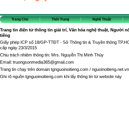
Trang Chủ
Thời Trang
Nghệ Thuật
Trang tin điện tử thông tin giải trí, Văn hóa nghệ thuật, Người n
tiếng
Giấy phép ICP số 18/GP-TTĐT - Sở Thông tin & Truyền thông TP.
cấp ngày 23/3/2015
Chịu trách nhiệm thông tin: Mrs. Nguyễn Thị Minh Thúy
Email:
truongsonmedia365@gmail.com
Trang tin chạy trên domain
tgnguoinoitieng.com
/
nguoinoitieng.net.vn
Ghi rõ nguồn
tgnguoinoitieng.com
khi lấy thông tin từ website này