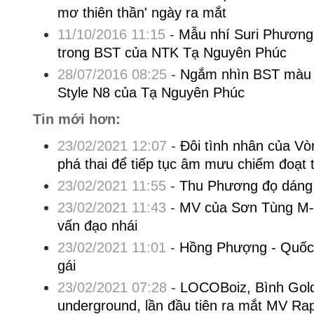
mơ thiên thần' ngày ra mắt
11/10/2016 11:15
-
Mẫu nhí Suri Phương 
trong BST của NTK Tạ Nguyên Phúc
28/07/2016 08:25
-
Ngắm nhìn BST màu 
Style N8 của Tạ Nguyên Phúc
Tin mới hơn:
23/02/2021 12:07
-
Đôi tình nhân của V
phá thai để tiếp tục âm mưu chiếm đoạt t
23/02/2021 11:55
-
Thu Phương đọ dáng
23/02/2021 11:43
-
MV của Sơn Tùng M-T
vấn đạo nhái
23/02/2021 11:01
-
Hồng Phượng - Quốc 
gái
23/02/2021 07:28
-
LOCOBoiz, Bình Gold
underground, lần đầu tiên ra mắt MV Rap