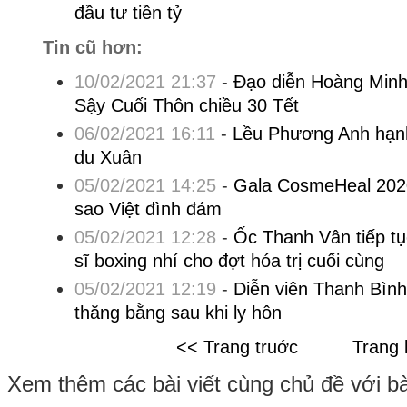
đầu tư tiền tỷ
Tin cũ hơn:
10/02/2021 21:37
-
Đạo diễn Hoàng Minh
Sậy Cuối Thôn chiều 30 Tết
06/02/2021 16:11
-
Lều Phương Anh hạnh
du Xuân
05/02/2021 14:25
-
Gala CosmeHeal 2020
sao Việt đình đám
05/02/2021 12:28
-
Ốc Thanh Vân tiếp tụ
sĩ boxing nhí cho đợt hóa trị cuối cùng
05/02/2021 12:19
-
Diễn viên Thanh Bình
thăng bằng sau khi ly hôn
<< Trang truớc
Trang 
Xem thêm các bài viết cùng chủ đề với bài 