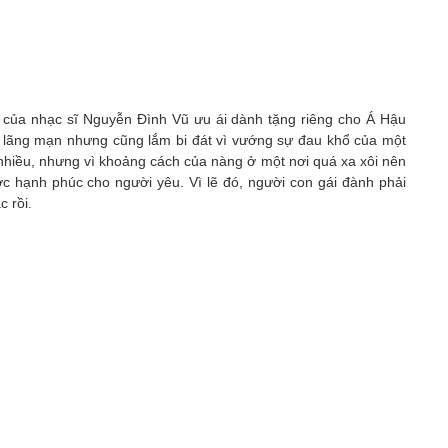
t của nhạc sĩ Nguyễn Đình Vũ ưu ái dành tặng riêng cho Á Hậu
h lãng mạn nhưng cũng lắm bi đát vì vướng sự đau khổ của một
 nhiều, nhưng vì khoảng cách của nàng ở một nơi quá xa xôi nên
c hạnh phúc cho người yêu. Vì lẽ đó, người con gái đành phải
c rồi.