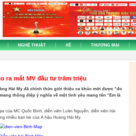
NGHỆ THUẬT
XẾ
THƯƠNG MẠI
o ra mắt MV đầu tư trăm triệu
àng Hải My đã chính thức giới thiệu ca khúc mới được “đo
 mang thông điệp ý nghĩa về một tình yêu mang tên “Em là
ia của MC Quốc Bình, diễn viên Luân Nguyễn, diễn viên hài
g nhiều bạn bè của Á hậu Hoàng Hải My.