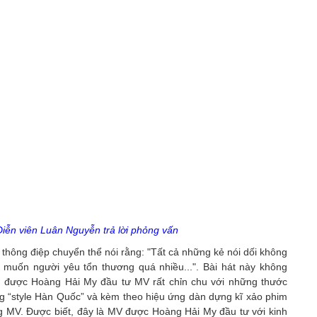
iễn viên Luân Nguyễn trả lời phỏng vấn
 thông điệp chuyển thể nói rằng: "Tất cả những kẻ nói dối không
g muốn người yêu tổn thương quá nhiều...". Bài hát này không
 được Hoàng Hải My đầu tư MV rất chỉn chu với những thước
ng “style Hàn Quốc” và kèm theo hiệu ứng dàn dựng kĩ xảo phim
g MV. Được biết, đây là MV được Hoàng Hải My đầu tư với kinh