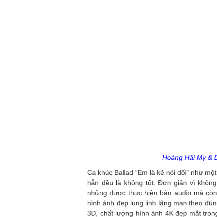
Hoàng Hải My & D
Ca khúc Ballad “Em là kẻ nói dối” như một
hẳn đều là không tốt. Đơn giản vì khôn
những được thực hiện bản audio mà còn
hình ảnh đẹp lung linh lãng mạn theo đú
3D, chất lượng hình ảnh 4K đẹp mắt tron