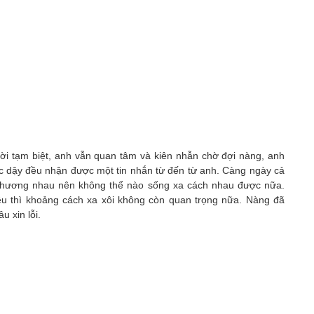
lời tạm biệt, anh vẫn quan tâm và kiên nhẫn chờ đợi nàng, anh
ức dậy đều nhận được một tin nhắn từ đến từ anh. Càng ngày cả
 thương nhau nên không thể nào sống xa cách nhau được nữa.
ều thì khoảng cách xa xôi không còn quan trọng nữa. Nàng đã
u xin lỗi.