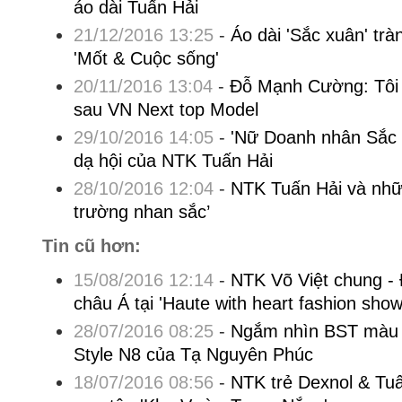
áo dài Tuấn Hải
21/12/2016 13:25
-
Áo dài 'Sắc xuân' trà
'Mốt & Cuộc sống'
20/11/2016 13:04
-
Đỗ Mạnh Cường: Tôi b
sau VN Next top Model
29/10/2016 14:05
-
'Nữ Doanh nhân Sắc 
dạ hội của NTK Tuấn Hải
28/10/2016 12:04
-
NTK Tuấn Hải và nhữ
trường nhan sắc’
Tin cũ hơn:
15/08/2016 12:14
-
NTK Võ Việt chung - 
châu Á tại 'Haute with heart fashion show
28/07/2016 08:25
-
Ngắm nhìn BST màu 
Style N8 của Tạ Nguyên Phúc
18/07/2016 08:56
-
NTK trẻ Dexnol & Tu