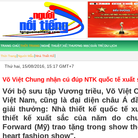
TRANG CHỦ
THỜI TRANG
NGHỆ THUẬT
XẾ
THƯƠNG MẠI
GIẢI TRÍ
DU LỊCH
Thời Trang
Người Mẫu
Nhà Thiết Kế
Thứ hai, 15/08/2016, 15:17 GMT+7
Võ Việt Chung nhận cú đúp NTK quốc tế xuất
Với bộ sưu tập Vương triều, Võ Việt C
Việt Nam, cũng là đại diện châu Á đ
giải thưởng: Nhà thiết kế quốc tế x
thiết kế xuất sắc của năm do ch
Forward (Mỹ) trao tặng trong show th
heart fashion show".