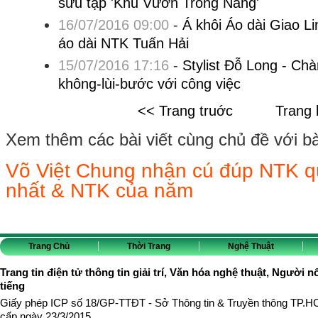
sưu tập 'Khu Vườn Trong Nắng'
16/07/2016 09:00
-
Á khôi Áo dài Giao L
áo dài NTK Tuấn Hải
15/07/2016 17:16
-
Stylist Đỗ Long - Chà
không-lùi-bước với công việc
<< Trang truớc
Trang 
Xem thêm các bài viết cùng chủ đề với bài 
Võ Việt Chung nhận cú đúp NTK qu
nhất & NTK của năm
Trang Chủ
Thời Trang
Nghệ Thuật
Trang tin điện tử thông tin giải trí, Văn hóa nghệ thuật, Người n
tiếng
Giấy phép ICP số 18/GP-TTĐT - Sở Thông tin & Truyền thông TP.
cấp ngày 23/3/2015