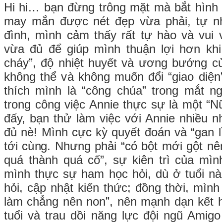
Hi hi… bạn đừng trông mặt mà bắt hình
may mắn được nét đẹp vừa phải, tự n
đình, mình cảm thấy rất tự hào và vui
vừa đủ để giúp mình thuận lợi hơn khi
cháy”, độ nhiệt huyết và ương bướng c
không thể và không muốn đổi “giao diện
thích mình là “công chúa” trong mắt n
trong công việc Annie thực sự là một “
đấy, bạn thử làm việc với Annie nhiều nh
đủ nè! Mình cực kỳ quyết đoán và “gan lì
tới cùng. Nhưng phải “có bột mới gột nê
quá thành quá cố”, sự kiên trì của mìn
mình thực sự ham học hỏi, dù ở tuổi n
hỏi, cập nhật kiến thức; đồng thời, mìn
làm chẳng nên non”, nên mạnh dạn kết h
tuổi và trau dồi năng lực đội ngũ Amigo