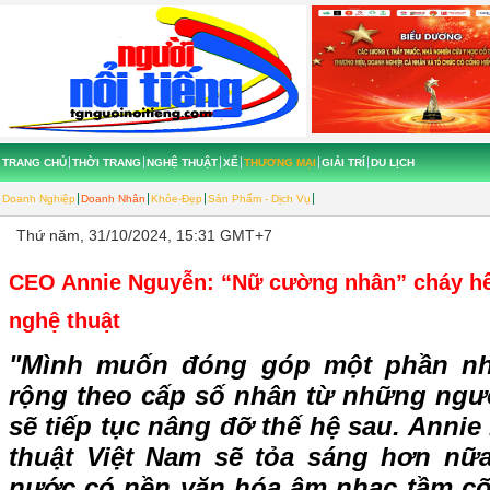
TRANG CHỦ
THỜI TRANG
NGHỆ THUẬT
XẾ
THƯƠNG MẠI
GIẢI TRÍ
DU LỊCH
Doanh Nghiệp
Doanh Nhân
Khỏe-Đẹp
Sản Phẩm - Dịch Vụ
Thứ năm, 31/10/2024, 15:31 GMT+7
CEO Annie Nguyễn: “Nữ cường nhân” cháy h
nghệ thuật
"Mình muốn đóng góp một phần n
rộng theo cấp số nhân từ những ngư
sẽ tiếp tục nâng đỡ thế hệ sau. Annie
thuật Việt Nam sẽ tỏa sáng hơn nữ
nước có nền văn hóa âm nhạc tầm cỡ