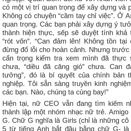
có một vị trí quan trọng để xây dựng và p
Không có chuyện “cầm tay chỉ việc”. Ở A
quan trọng. Các bạn phải xây dựng ý tư
thành hiện thực, sếp sẽ duyệt tính kh
“rót vốn”. “Can đảm lên! Không tồn tại 
đừng đổ lỗi cho hoàn cảnh. Nhưng trước 
cẩn trọng kiểm tra xem mình đã thực 
chưa, “diều đã căng gió” chưa. Can 
tưởng”, đó là bí quyết của chính bản th
nghiệp. Tôi sẵn sàng truyền kinh nghiệ
các bạn. Nào, chúng ta cùng bay!”
Hiện tại, nữ CEO vẫn đang tìm kiếm 
thành lập một nhóm nhạc nữ trẻ. Amigo
G. Chữ G nghĩa là Girls (chỉ là những cô 
5 từ tiếng Anh bắt đầu bằng chữ G- là