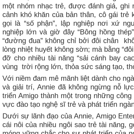
một nhóm nhạc trẻ, được đánh giá, ghi
cảnh khó khăn của bản thân, cô gái trẻ 
gọi là “số phận”, lập nghiệp nơi xứ n
nghiệp lớn và giờ đây “Bông hồng thép”
“đường đua” không chỉ bởi đôi chân khôn
lòng nhiệt huyết không sờn; mà bằng “đôi
đỡ cho nhiều tài năng “sải cánh bay ca
vùng trời rộng lớn, thỏa sức sáng tạo, t
Với niềm đam mê mãnh liệt dành cho ngà
và giải trí, Annie đã không ngừng nỗ lự
triển Amigo thành một trong những công 
vực đào tạo nghệ sĩ trẻ và phát triển ngành
Dưới sự lãnh đạo của Annie, Amigo Enter
cái nôi của nhiều ngôi sao trẻ tài năng,
móng vững chắc cho sự phát triển của ng