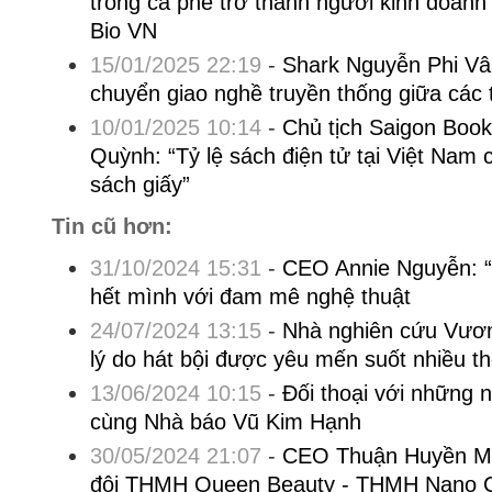
trồng cà phê trở thành người kinh doanh
Bio VN
15/01/2025 22:19
-
Shark Nguyễn Phi Vân
chuyển giao nghề truyền thống giữa các 
10/01/2025 10:14
-
Chủ tịch Saigon Boo
Quỳnh: “Tỷ lệ sách điện tử tại Việt Nam c
sách giấy”
Tin cũ hơn:
31/10/2024 15:31
-
CEO Annie Nguyễn: 
hết mình với đam mê nghệ thuật
24/07/2024 13:15
-
Nhà nghiên cứu Vươn
lý do hát bội được yêu mến suốt nhiều th
13/06/2024 10:15
-
Đối thoại với những 
cùng Nhà báo Vũ Kim Hạnh
30/05/2024 21:07
-
CEO Thuận Huyền Mi
đôi THMH Queen Beauty - THMH Nano 