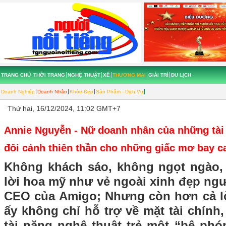
TRANG CHỦ
THỜI TRANG
NGHỆ THUẬT
XẾ
THƯƠNG MẠI
GIẢI TRÍ
DU LỊCH
Doanh Nghiệp
Doanh Nhân
Khỏe-Đẹp
Sản Phẩm - Dịch Vụ
Thứ hai, 16/12/2024, 11:02 GMT+7
Annie Nguyễn - Nữ doanh nhân của những tài 
đôi cánh thiên thần cho những giấc mơ bay c
Không khách sáo, không ngọt ngào
lời hoa mỹ như vẻ ngoài xinh đẹp ngư
CEO của Amigo; Nhưng còn hơn cả lờ
ấy không chỉ hỗ trợ về mặt tài chính
tài năng nghệ thuật trẻ một “bệ phón