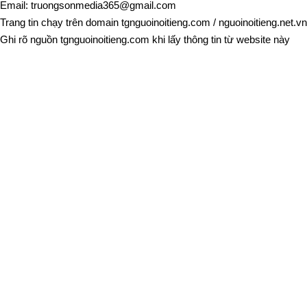
Email:
truongsonmedia365@gmail.com
Trang tin chạy trên domain
tgnguoinoitieng.com
/
nguoinoitieng.net.vn
Ghi rõ nguồn
tgnguoinoitieng.com
khi lấy thông tin từ website này