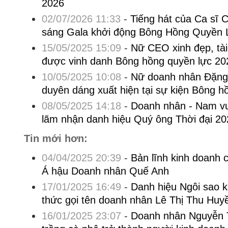
2026
02/07/2026 11:33
-
Tiếng hát của Ca sĩ 
sáng Gala khởi động Bông Hồng Quyền 
15/05/2025 15:09
-
Nữ CEO xinh đẹp, tà
được vinh danh Bông hồng quyền lực 20
10/05/2025 10:08
-
Nữ doanh nhân Đặng 
duyên dáng xuất hiện tại sự kiện Bông 
08/05/2025 14:18
-
Doanh nhân - Nam vư
lãm nhận danh hiệu Quý ông Thời đại 20
Tin mới hơn:
04/04/2025 20:39
-
Bản lĩnh kinh doanh 
Á hậu Doanh nhân Quế Anh
17/01/2025 16:49
-
Danh hiệu Ngôi sao k
thức gọi tên doanh nhân Lê Thị Thu Huy
16/01/2025 23:07
-
Doanh nhân Nguyễn T