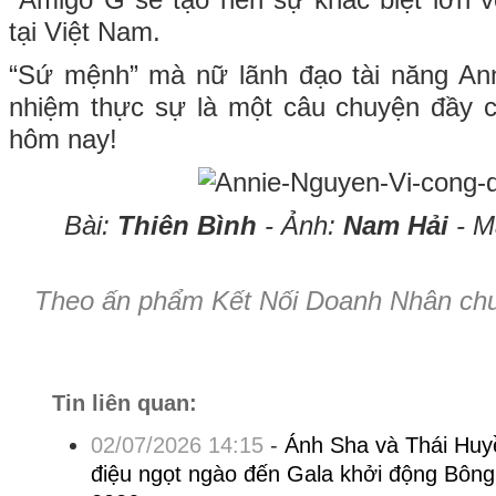
Amigo G sẽ tạo nên sự khác biệt lớn v
tại Việt Nam.
“Sứ mệnh” mà nữ lãnh đạo tài năng A
nhiệm thực sự là một câu chuyện đầy c
hôm nay!
Bài:
Thiên Bình
- Ảnh:
Nam Hải
- M
Theo ấn phẩm Kết Nối Doanh Nhân chu
Tin liên quan:
02/07/2026 14:15
-
Ánh Sha và Thái Huy
điệu ngọt ngào đến Gala khởi động Bôn