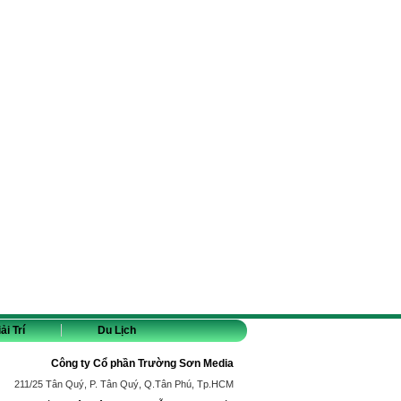
ải Trí
Du Lịch
Công ty Cổ phần Trường Sơn Media
211/25 Tân Quý, P. Tân Quý, Q.Tân Phú, Tp.HCM