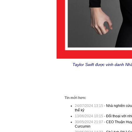
Taylor Swift được vinh danh Nh
Tin mới hơn:
24/07/2024 13:15
-
Nhà nghiên cứu 
thế kỷ
13/06/2024 10:15
-
Đối thoại với 
30/05/2024 21:07
-
CEO Thuận Huy
Curcumin