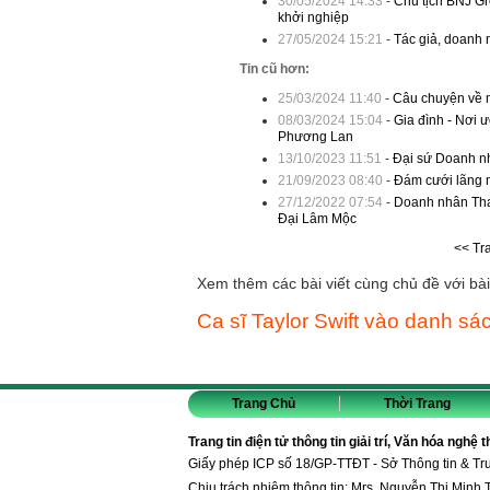
30/05/2024 14:33
-
Chủ tịch BNJ Gr
khởi nghiệp
27/05/2024 15:21
-
Tác giả, doanh 
Tin cũ hơn:
25/03/2024 11:40
-
Câu chuyện về m
08/03/2024 15:04
-
Gia đình - Nơi
Phương Lan
13/10/2023 11:51
-
Đại sứ Doanh nh
21/09/2023 08:40
-
Đám cưới lãng 
27/12/2022 07:54
-
Doanh nhân Than
Đại Lâm Mộc
<< Tr
Xem thêm các bài viết cùng chủ đề với bài 
Ca sĩ Taylor Swift vào danh sá
Trang Chủ
Thời Trang
Trang tin điện tử thông tin giải trí, Văn hóa nghệ 
Giấy phép ICP số 18/GP-TTĐT - Sở Thông tin & T
Chịu trách nhiệm thông tin: Mrs. Nguyễn Thị Minh 