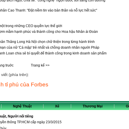
oup Bích Ngọc chia sẻ: “công nghệ” ngọn đuốc soi sáng con đường
nhân Cao Thanh: "Đặt niềm tin vào bản thân và nỗ lực hết sức"
ột trong những CEO quyền lực thế giới
 ươm mầm hạnh phúc và thành công cho Hoa hậu Nhân ái Đoàn
ân Thăng Long Hà Nội chọn chữ thiện trong từng hành trình
mạn của nữ 'Cá mập' trẻ nhất và chồng doanh nhân người Pháp
h Loan chia sẻ bí quyết để thành công trong kinh doanh sản phẩm
ang truớc
Trang kế >>
viết (phía trên):
ch tỉ phú của Forbes
Nghệ Thuật
Xế
Thương Mại
Gi
thuật, Người nổi tiếng
ruyền thông TP.HCM cấp ngày 23/3/2015
Thúy