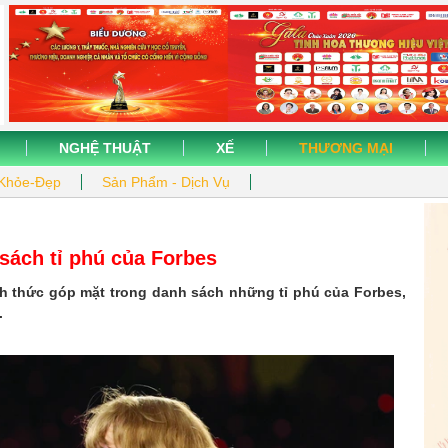
NGHỆ THUẬT
XẾ
THƯƠNG MẠI
Khỏe-Đẹp
Sản Phẩm - Dịch Vụ
 sách tỉ phú của Forbes
ính thức góp mặt trong danh sách những tỉ phú của Forbes,
.