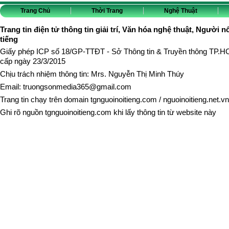
Trang Chủ
Thời Trang
Nghệ Thuật
Trang tin điện tử thông tin giải trí, Văn hóa nghệ thuật, Người n
tiếng
Giấy phép ICP số 18/GP-TTĐT - Sở Thông tin & Truyền thông TP.
cấp ngày 23/3/2015
Chịu trách nhiệm thông tin: Mrs. Nguyễn Thị Minh Thúy
Email:
truongsonmedia365@gmail.com
Trang tin chạy trên domain
tgnguoinoitieng.com
/
nguoinoitieng.net.vn
Ghi rõ nguồn
tgnguoinoitieng.com
khi lấy thông tin từ website này