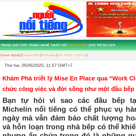
TRANG CHỦ
THỜI TRANG
NGHỆ THUẬT
XẾ
THƯƠNG MẠI
GIẢI TRÍ
DU LỊCH
Doanh Nghiệp
Doanh Nhân
Khỏe-Đẹp
Sản Phẩm - Dịch Vụ
Thứ hai, 05/05/2025, 11:57 GMT+7
Khám Phá triết lý Mise En Place qua “Work C
chức công việc và đời sống như một đầu bếp
Bạn tự hỏi vì sao các đầu bếp t
Michelin nổi tiếng có thể phục vụ h
ngày mà vẫn đảm bảo chất lượng ho
và hỗn loạn trong nhà bếp có thể kh
nhưng ẩn chứa trong đó là những quy