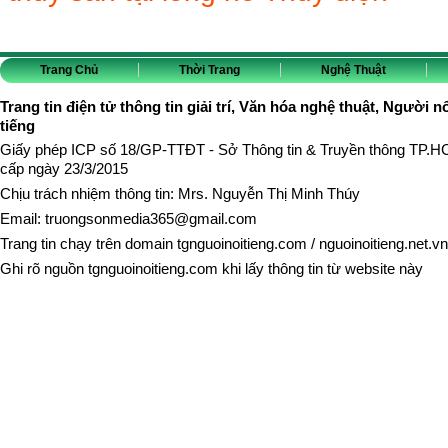
Trang Chủ
Thời Trang
Nghệ Thuật
Trang tin điện tử thông tin giải trí, Văn hóa nghệ thuật, Người n
tiếng
Giấy phép ICP số 18/GP-TTĐT - Sở Thông tin & Truyền thông TP.
cấp ngày 23/3/2015
Chịu trách nhiệm thông tin: Mrs. Nguyễn Thị Minh Thúy
Email:
truongsonmedia365@gmail.com
Trang tin chạy trên domain
tgnguoinoitieng.com
/
nguoinoitieng.net.vn
Ghi rõ nguồn
tgnguoinoitieng.com
khi lấy thông tin từ website này