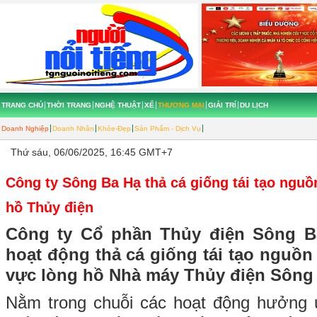
TRANG CHỦ
THỜI TRANG
NGHỆ THUẬT
XẾ
THƯƠNG MẠI
GIẢI TRÍ
DU LỊCH
Doanh Nghiệp
Doanh Nhân
Khỏe-Đẹp
Sản Phẩm - Dịch Vụ
Thứ sáu, 06/06/2025, 16:45 GMT+7
Công ty Sông Ba Hạ thả cá giống tái tạo nguồn
hồ Thủy điện
Công ty Cổ phần Thủy điện Sông B
hoạt động thả cá giống tái tạo nguồn 
vực lòng hồ Nhà máy Thủy điện Sông
Nằm trong chuỗi các hoạt động hưởng