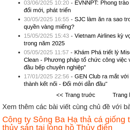
03/06/2025 10:20
-
EVNNPT: Phong trào t
đổi mới, phát triển
30/05/2025 16:55
-
SJC làm ăn ra sao t
quyền vàng miếng?
15/05/2025 15:43
-
Vietnam Airlines kỳ 
trong năm 2025
05/05/2025 11:57
-
Khám Phá triết lý Mi
Clean - Phương pháp tổ chức công việc 
đầu bếp chuyên nghiệp”
17/01/2025 22:56
-
GEN Club ra mắt với 
thành kết nối - Đổi mới dẫn đầu"
<< Trang truớc
Trang 
Xem thêm các bài viết cùng chủ đề với bài 
Công ty Sông Ba Hạ thả cá giống t
thủy sản tại lòng hồ Thủy điện