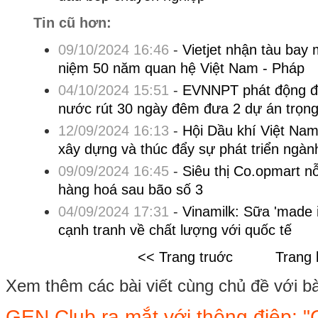
Tin cũ hơn:
09/10/2024 16:46
-
Vietjet nhận tàu bay
niệm 50 năm quan hệ Việt Nam - Pháp
04/10/2024 15:51
-
EVNNPT phát động đợ
nước rút 30 ngày đêm đưa 2 dự án trọn
12/09/2024 16:13
-
Hội Dầu khí Việt Nam
xây dựng và thúc đẩy sự phát triển ngàn
09/09/2024 16:45
-
Siêu thị Co.opmart n
hàng hoá sau bão số 3
04/09/2024 17:31
-
Vinamilk: Sữa 'made 
cạnh tranh về chất lượng với quốc tế
<< Trang truớc
Trang 
Xem thêm các bài viết cùng chủ đề với bài 
GEN Club ra mắt với thông điệp: "