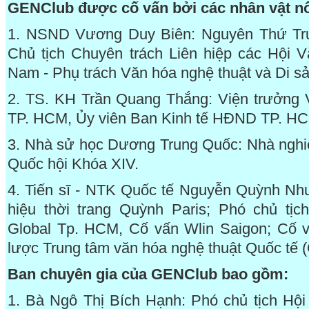
GENClub được cố vấn bởi các nhân vật nổ
1. NSND Vương Duy Biên: Nguyên Thứ T
Chủ tịch Chuyên trách Liên hiệp các Hội V
Nam - Phụ trách Văn hóa nghệ thuật và Di s
2. TS. KH Trần Quang Thắng: Viện trưởng V
TP. HCM, Ủy viên Ban Kinh tế HĐND TP. H
3. Nhà sử học Dương Trung Quốc: Nhà nghiê
Quốc hội Khóa XIV.
4. Tiến sĩ - NTK Quốc tế Nguyễn Quỳnh Nh
hiệu thời trang Quỳnh Paris; Phó chủ tị
Global Tp. HCM, Cố vấn Wlin Saigon; Cố v
lược Trung tâm văn hóa nghệ thuật Quốc tế 
Ban chuyên gia của GENClub bao gồm:
1. Bà Ngô Thị Bích Hạnh: Phó chủ tịch Hội