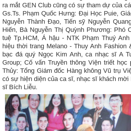
ra mắt GEN Club cũng có sự tham dự của cá
Gs.Ts. Phạm Quốc Hưng: Đại Học Puie, Giáo
Nguyễn Thành Đạo, Tiến sỹ Nguyễn Quan
Hiến, Bà Nguyễn Thị Quỳnh Phương: Phó C
tuệ Tp.HCM, Á hậu - NTK Phạm Thuý Anh 
hiệu thời trang Melano - Thuy Anh Fashion 
bạc đá quý Ngọc Kim Anh, ca nhạc sĩ A 
Group; Cố vấn Truyền thông Viện triết học
Thủy: Tổng Giám đốc Hàng không Vũ trụ Việ
có sự hiện diện của ca sĩ, nhạc sĩ khách mờ
sĩ Bích Liễu.