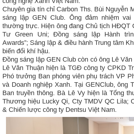
công nghệ Xanh Việt Nam.
Chuyên gia tín chỉ Carbon Ths. Bùi Nguyễn 
sáng lập GEN Club. Ông đảm nhiệm vai 
thường trực. Hiện ông đang Chủ tịch HĐQT
Tư Green Uni; Đồng sáng lập Hành trì
Awards”; Sáng lập & điều hành Trung tâm K
biến đổi khí hậu.
Đồng sáng lập GEN Club còn có ông Lê Văn 
Lê Văn Thuận hiện là TGĐ công ty CPKD Tr
Phó trưởng Ban phóng viên phụ trách VP Ph
và Doanh nghiệp Xanh. Tại GENClub, ông T
Ban truyền thông. Bà Lê Vy hiện là Tổng thư
Thương hiệu Lucky Qi, Cty TMDV QC Lila;
& Chiến lược công ty Dentsu Việt Nam.