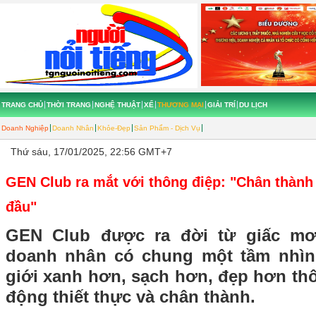
TRANG CHỦ
THỜI TRANG
NGHỆ THUẬT
XẾ
THƯƠNG MẠI
GIẢI TRÍ
DU LỊCH
Doanh Nghiệp
Doanh Nhân
Khỏe-Đẹp
Sản Phẩm - Dịch Vụ
Thứ sáu, 17/01/2025, 22:56 GMT+7
GEN Club ra mắt với thông điệp: "Chân thành 
đầu"
GEN Club được ra đời từ giấc m
doanh nhân có chung một tầm nhìn
giới xanh hơn, sạch hơn, đẹp hơn t
động thiết thực và chân thành.