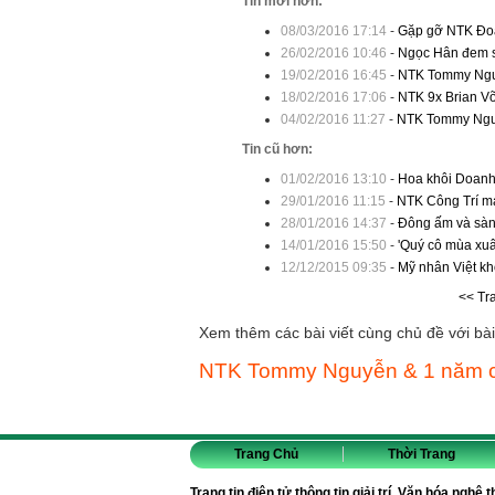
Tin mới hơn:
08/03/2016 17:14
-
Gặp gỡ NTK Đoàn
26/02/2016 10:46
-
Ngọc Hân đem s
19/02/2016 16:45
-
NTK Tommy Nguy
18/02/2016 17:06
-
NTK 9x Brian Võ
04/02/2016 11:27
-
NTK Tommy Nguy
Tin cũ hơn:
01/02/2016 13:10
-
Hoa khôi Doanh 
29/01/2016 11:15
-
NTK Công Trí ma
28/01/2016 14:37
-
Đông ấm và sành
14/01/2016 15:50
-
'Quý cô mùa xuâ
12/12/2015 09:35
-
Mỹ nhân Việt kh
<< Tr
Xem thêm các bài viết cùng chủ đề với bài 
NTK Tommy Nguyễn & 1 năm c
Trang Chủ
Thời Trang
Trang tin điện tử thông tin giải trí, Văn hóa nghệ 