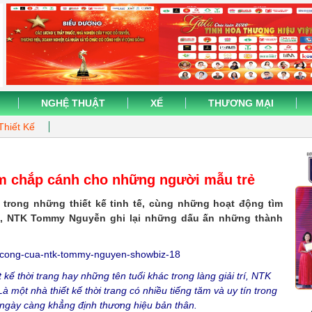
NGHỆ THUẬT
XẾ
THƯƠNG MẠI
Thiết Kế
 chắp cánh cho những người mẫu trẻ
 trong những thiết kế tinh tế, cùng những hoạt động tìm
ng, NTK Tommy Nguyễn ghi lại những dấu ấn những thành
ế thời trang hay những tên tuổi khác trong làng giải trí, NTK
một nhà thiết kế thời trang có nhiều tiếng tăm và uy tín trong
gày càng khẳng định thương hiệu bản thân.