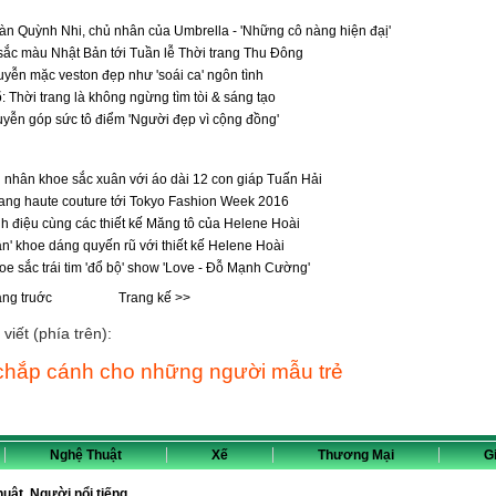
 Quỳnh Nhi, chủ nhân của Umbrella - 'Những cô nàng hiện đạị'
ắc màu Nhật Bản tới Tuần lễ Thời trang Thu Đông
ễn mặc veston đẹp như 'soái ca' ngôn tình
: Thời trang là không ngừng tìm tòi & sáng tạo
ễn góp sức tô điểm 'Người đẹp vì cộng đồng'
nhân khoe sắc xuân với áo dài 12 con giáp Tuấn Hải
ng haute couture tới Tokyo Fashion Week 2016
 điệu cùng các thiết kế Măng tô của Helene Hoài
n' khoe dáng quyến rũ với thiết kế Helene Hoài
oe sắc trái tim 'đổ bộ' show 'Love - Đỗ Mạnh Cường'
ang truớc
Trang kế >>
viết (phía trên):
hắp cánh cho những người mẫu trẻ
Nghệ Thuật
Xế
Thương Mại
Gi
thuật, Người nổi tiếng