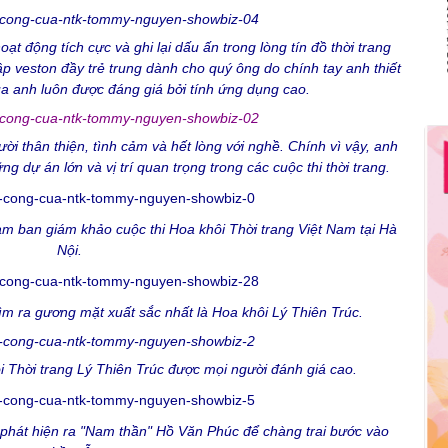
 động tích cực và ghi lại dấu ấn trong lòng tín đồ thời trang
 veston đầy trẻ trung dành cho quý ông do chính tay anh thiết
 anh luôn được đáng giá bởi tính ứng dụng cao.
 thân thiện, tình cảm và hết lòng với nghề.
Chính vì vậy, anh
 dự án lớn và vị trí quan trọng trong các cuộc thi thời trang.
 ban giám khảo cuộc thi Hoa khôi Thời trang Việt Nam tại Hà
Nội.
tìm ra gương mặt xuất sắc nhất là Hoa khôi Lý Thiên Trúc.
 Thời trang Lý Thiên Trúc được mọi người đánh giá cao.
át hiện ra "Nam thần" Hồ Văn Phúc để chàng trai bước vào