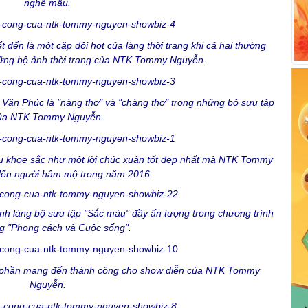
nghề mẫu.
 đến là một cặp đôi hot của làng thời trang khi cả hai thường
hững bộ ảnh thời trang của NTK Tommy Nguyễn.
Văn Phúc là "nàng thơ" và "chàng thơ" trong những bộ sưu tập
ủa NTK Tommy Nguyễn.
au khoe sắc như một lời chúc xuân tốt đẹp nhất mà NTK Tommy
đến người hâm mộ trong năm 2016.
h làng bộ sưu tập "Sắc màu" đầy ấn tượng trong chương trình
ng "Phong cách và Cuộc sống".
p phần mang đến thành công cho show diễn của NTK Tommy
Nguyễn.