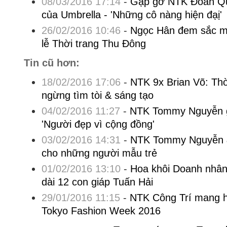
08/03/2016 17:14
-
Gặp gỡ NTK Đoàn Qu
của Umbrella - 'Những cô nàng hiện đạị'
26/02/2016 10:46
-
Ngọc Hân đem sắc m
lễ Thời trang Thu Đông
Tin cũ hơn:
18/02/2016 17:06
-
NTK 9x Brian Võ: Thờ
ngừng tìm tòi & sáng tạo
04/02/2016 11:27
-
NTK Tommy Nguyễn g
'Người đẹp vì cộng đồng'
03/02/2016 14:31
-
NTK Tommy Nguyễn 
cho những người mẫu trẻ
01/02/2016 13:10
-
Hoa khôi Doanh nhân
dài 12 con giáp Tuấn Hải
29/01/2016 11:15
-
NTK Công Trí mang ha
Tokyo Fashion Week 2016