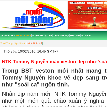
TRANG CHỦ
THỜI TRANG
NGHỆ THUẬT
XẾ
THƯƠNG MẠI
GIẢI TRÍ
DU LỊCH
Thời Trang
Người Mẫu
Nhà Thiết Kế
Thứ sáu, 19/02/2016, 16:45 GMT+7
NTK Tommy Nguyễn mặc veston đẹp như 'soái 
Trong BST veston mới nhất mang 
Tommy Nguyễn khoe vẻ đẹp sang trọ
như "soái ca" ngôn tình.
Nhân dịp năm mới, NTK Tommy Nguyễn 
như một món quà chào xuân ý nghĩa