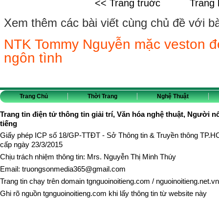
<< Trang truớc
Trang 
Xem thêm các bài viết cùng chủ đề với bài 
NTK Tommy Nguyễn mặc veston đẹp
ngôn tình
Trang Chủ
Thời Trang
Nghệ Thuật
Trang tin điện tử thông tin giải trí, Văn hóa nghệ thuật, Người n
tiếng
Giấy phép ICP số 18/GP-TTĐT - Sở Thông tin & Truyền thông TP.
cấp ngày 23/3/2015
Chịu trách nhiệm thông tin: Mrs. Nguyễn Thị Minh Thúy
Email:
truongsonmedia365@gmail.com
Trang tin chạy trên domain
tgnguoinoitieng.com
/
nguoinoitieng.net.vn
Ghi rõ nguồn
tgnguoinoitieng.com
khi lấy thông tin từ website này