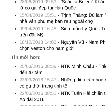
28/06/2019 09:53
-
'Soái ca Bolero' Khắc
lỡ cô gái đẹp tại Hàn Quốc
15/04/2019 15:51
-
Trịnh Thắng: Dù làm '
nhà vẫn phụ mẹ bán rau ngoài chợ
09/04/2019 16:48
-
Siêu mẫu Lý Quốc Tư
trên đất Mỹ
18/12/2018 14:03
-
Nguyên Vũ - Nam Pho
chọn veston cho nam giới
Tin mới hơn:
25/03/2016 08:38
-
NTK Minh Châu - Thiệ
đến từ tâm
23/03/2016 15:47
-
Những điều cần học 
có gu thời trang tinh tế
22/03/2016 08:52
-
NTK Tuấn Hải chiến th
Áo dài 2016