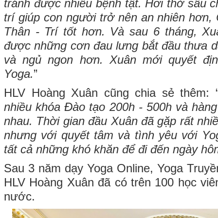
tránh được nhiều bệnh tật. Hơi thở sâu 
trí giúp con người trở nên an nhiên hơn
Thân - Trí tốt hơn. Và sau 6 tháng, X
được những cơn đau lưng bắt đầu thưa dầ
và ngủ ngon hơn. Xuân mới quyết đị
Yoga.
”
HLV Hoàng Xuân cũng chia sẻ thêm: 
nhiều khóa Đào tạo 200h - 500h và hàn
nhau. Thời gian đầu Xuân đã gặp rất nhi
nhưng với quyết tâm và tình yêu với Y
tất cả những khó khăn để đi đến ngày hô
Sau 3 năm dạy Yoga Online, Yoga Truyề
HLV Hoàng Xuân đã có trên 100 học viê
nước.