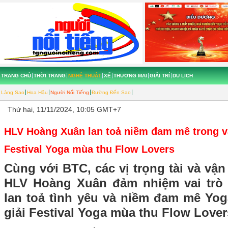
TRANG CHỦ
THỜI TRANG
NGHỆ THUẬT
XẾ
THƯƠNG MẠI
GIẢI TRÍ
DU LỊCH
Làng Sao
Hoa Hậu
Người Nổi Tiếng
Đường Đến Sao
Thứ hai, 11/11/2024, 10:05 GMT+7
HLV Hoàng Xuân lan toả niềm đam mê trong vai 
Festival Yoga mùa thu Flow Lovers
Cùng với BTC, các vị trọng tài và vận
HLV Hoàng Xuân đảm nhiệm vai trò 
lan toả tình yêu và niềm đam mê Yog
giải Festival Yoga mùa thu Flow Lover