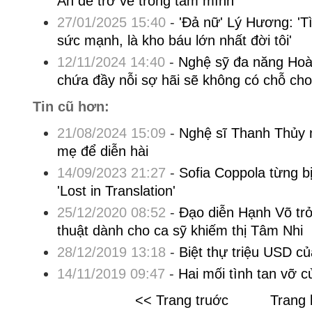
An để trở về trong tâm mình
27/01/2025 15:40
-
'Đả nữ' Lý Hương: 'T
sức mạnh, là kho báu lớn nhất đời tôi'
12/11/2024 14:40
-
Nghệ sỹ đa năng Hoà
chứa đầy nỗi sợ hãi sẽ không có chỗ ch
Tin cũ hơn:
21/08/2024 15:09
-
Nghệ sĩ Thanh Thủy 
mẹ để diễn hài
14/09/2023 21:27
-
Sofia Coppola từng b
'Lost in Translation'
25/12/2020 08:52
-
Đạo diễn Hạnh Võ trở
thuật dành cho ca sỹ khiếm thị Tâm Nhi
28/12/2019 13:18
-
Biệt thự triệu USD 
14/11/2019 09:47
-
Hai mối tình tan vỡ 
<< Trang truớc
Trang 