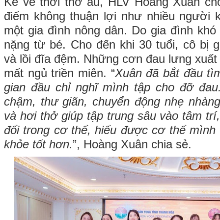
Kể về thời thơ ấu, HLV Hoàng Xuân cho
điểm không thuận lợi như nhiều người k
một gia đình nông dân. Do gia đình khó
nặng từ bé. Cho đến khi 30 tuổi, cô bị g
và lồi đĩa đệm. Những cơn đau lưng xuất
mất ngủ triền miên. “
Xuân đã bắt đầu tì
gian đầu chỉ nghĩ mình tập cho đỡ đau
chậm, thư giãn, chuyển động nhẹ nhàng
và hơi thở giúp tập trung sâu vào tâm trí
đổi trong cơ thể, hiểu được cơ thể mình 
khỏe tốt hơn.
”, Hoàng Xuân chia sẻ.