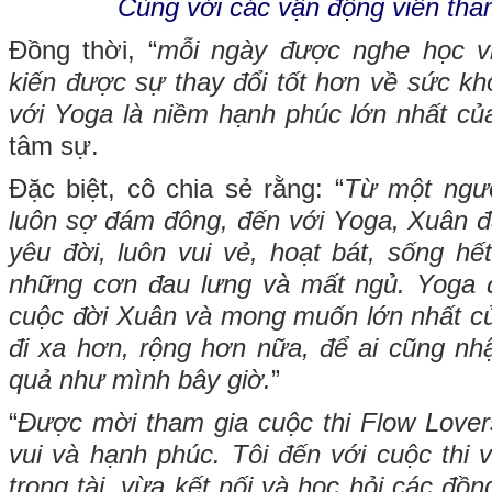
Cùng với các vận động viên tham
Đồng thời, “
mỗi ngày được nghe học v
kiến được sự thay đổi tốt hơn về sức kh
với Yoga là niềm hạnh phúc lớn nhất c
tâm sự.
Đặc biệt, cô chia sẻ rằng: “
Từ một người
luôn sợ đám đông, đến với Yoga, Xuân đ
yêu đời, luôn vui vẻ, hoạt bát, sống h
những cơn đau lưng và mất ngủ. Yoga đ
cuộc đời Xuân và mong muốn lớn nhất c
đi xa hơn, rộng hơn nữa, để ai cũng nhậ
quả như mình bây giờ.
”
“
Được mời tham gia cuộc thi Flow Lovers
vui và hạnh phúc. Tôi đến với cuộc thi 
trọng tài, vừa kết nối và học hỏi các đồn