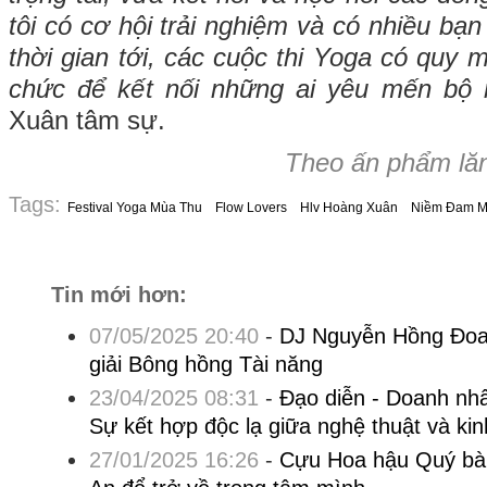
tôi có cơ hội trải nghiệm và có nhiều bạn
thời gian tới, các cuộc thi Yoga có quy m
chức để kết nối những ai yêu mến bộ 
Xuân tâm sự.
Theo ấn phẩm lăn
Tags:
Festival Yoga Mùa Thu
Flow Lovers
Hlv Hoàng Xuân
Niềm Đam M
Tin mới hơn:
07/05/2025 20:40
-
DJ Nguyễn Hồng Đoan
giải Bông hồng Tài năng
23/04/2025 08:31
-
Đạo diễn - Doanh nh
Sự kết hợp độc lạ giữa nghệ thuật và ki
27/01/2025 16:26
-
Cựu Hoa hậu Quý bà 