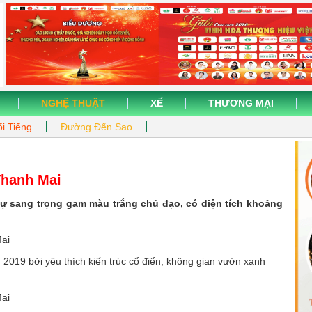
NGHỆ THUẬT
XẾ
THƯƠNG MẠI
i Tiếng
Đường Đến Sao
Thanh Mai
hự sang trọng gam màu trắng chủ đạo, có diện tích khoảng
019 bởi yêu thích kiến trúc cổ điển, không gian vườn xanh