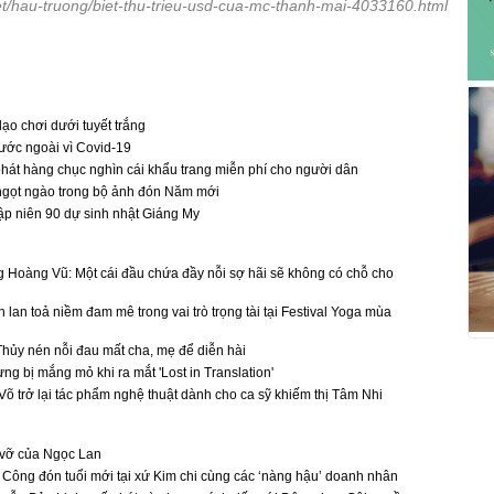
net/hau-truong/biet-thu-trieu-usd-cua-mc-thanh-mai-4033160.html
o chơi dưới tuyết trắng
nước ngoài vì Covid-19
át hàng chục nghìn cái khẩu trang miễn phí cho người dân
gọt ngào trong bộ ảnh đón Năm mới
p niên 90 dự sinh nhật Giáng My
 Hoàng Vũ: Một cái đầu chứa đầy nỗi sợ hãi sẽ không có chỗ cho
an toả niềm đam mê trong vai trò trọng tài tại Festival Yoga mùa
hủy nén nỗi đau mất cha, mẹ để diễn hài
ng bị mắng mỏ khi ra mắt 'Lost in Translation'
õ trở lại tác phẩm nghệ thuật dành cho ca sỹ khiếm thị Tâm Nhi
n vỡ của Ngọc Lan
ông đón tuổi mới tại xứ Kim chi cùng các ‘nàng hậu’ doanh nhân