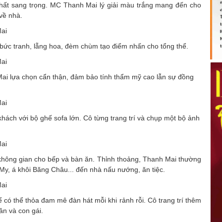
thất sang trọng. MC Thanh Mai lý giải màu trắng mang đến cho
 về nhà.
ức tranh, lẵng hoa, đèm chùm tạo điểm nhấn cho tổng thể.
Mai lựa chọn cẩn thận, đảm bảo tính thẩm mỹ cao lẫn sự đồng
hách với bộ ghế sofa lớn. Cô từng trang trí và chụp một bộ ảnh
không gian cho bếp và bàn ăn. Thỉnh thoảng, Thanh Mai thường
My, á khôi Băng Châu... đến nhà nấu nướng, ăn tiệc.
ó thể thỏa đam mê đàn hát mỗi khi rảnh rỗi. Cô trang trí thêm
n và con gái.