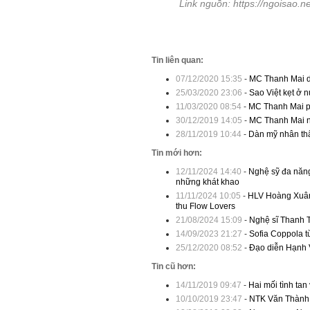
Link nguồn: https://ngoisao.
Tin liên quan:
07/12/2020 15:35
-
MC Thanh Mai dạ
25/03/2020 23:06
-
Sao Việt kẹt ở 
11/03/2020 08:54
-
MC Thanh Mai ph
30/12/2019 14:05
-
MC Thanh Mai n
28/11/2019 10:44
-
Dàn mỹ nhân thậ
Tin mới hơn:
12/11/2024 14:40
-
Nghệ sỹ đa năng
những khát khao
11/11/2024 10:05
-
HLV Hoàng Xuân l
thu Flow Lovers
21/08/2024 15:09
-
Nghệ sĩ Thanh T
14/09/2023 21:27
-
Sofia Coppola từ
25/12/2020 08:52
-
Đạo diễn Hạnh V
Tin cũ hơn:
14/11/2019 09:47
-
Hai mối tình ta
10/10/2019 23:47
-
NTK Văn Thành C