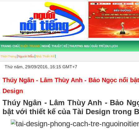
TRANG CHỦ
THỜI TRANG
NGHỆ THUẬT
XẾ
THƯƠNG MẠI
GIẢI TRÍ
DU LỊCH
Thời Trang
Người Mẫu
Nhà Thiết Kế
Thứ năm, 29/09/2016, 16:15 GMT+7
Thúy Ngân - Lâm Thùy Anh - Bảo Ngọc nổi bật 
Design
Thúy Ngân - Lâm Thùy Anh - Bảo Ngọc
bật với thiết kế của Tài Design trong