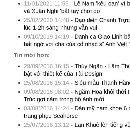
11/01/2021 11:55
-
Lê Nam 'kêu oan' vì
và Xuân Nghi 'bắt tay chơi dơ'
25/02/2020 14:48
-
Đạo diễn Chánh Trực 
lúc 1-2h sáng nhưng vẫn vui
09/10/2019 14:19
-
Danh ca Giao Linh bậ
bất ngờ với cha của cố nhạc sĩ Anh Việt
Tin mới hơn:
29/09/2016 16:15
-
Thúy Ngân - Lâm Thù
bật với thiết kế của Tài Design
25/08/2016 15:14
-
Siêu mẫu Thanh Hằng
09/08/2016 08:02
-
Ngắm Hoa khôi thời t
Trúc gợi cảm trong bộ ảnh mới
03/08/2016 14:24
-
Dàn mỹ nam khoe 6 m
trang phục Seahorse
25/07/2016 13:12
-
Lan Khuê lên tiếng về