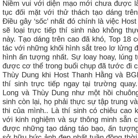
Niềm vui với diện mạo mới chưa được lâu
tục đối mặt với thử thách tạo dáng trên
Điều gây ‘sốc’ nhất đó chính là việc Ho
sẽ loại trực tiếp thí sinh nào không thực
này. Tạo dáng trên cao đã khó, Top 18 c
tác với những khối hình sắt treo lơ lửn
hình ấn tượng nhất. Sự loay hoay, lúng 
được cơ thể trong buổi chụp đã tước đi 
Thùy Dung khi Host Thanh Hằng và BGK 
thí sinh trực tiếp ngay tại trường quay
Long và Thùy Dung như một hồi chuông 
sinh còn lại, họ phải thực sự tập trung v
thi của mình.. Là thí sinh có chiêu cao
với kinh nghiệm và sự thông minh sẵn 
được những tạo dáng táo bạo, ấn tượng 
sở hữu bức ảnh đẹp nhất tuần đồng thời 