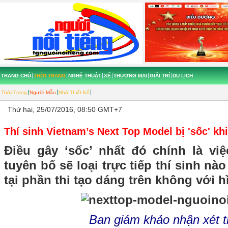
TRANG CHỦ
THỜI TRANG
NGHỆ THUẬT
XẾ
THƯƠNG MẠI
GIẢI TRÍ
DU LỊCH
Thời Trang
Người Mẫu
Nhà Thiết Kế
Thứ hai, 25/07/2016, 08:50 GMT+7
Thí sinh Vietnam’s Next Top Model bị 'sốc' khi
Điều gây ‘sốc’ nhất đó chính là v
tuyên bố sẽ loại trực tiếp thí sinh nà
tại phần thi tạo dáng trên không với h
Ban giám khảo nhận xét t