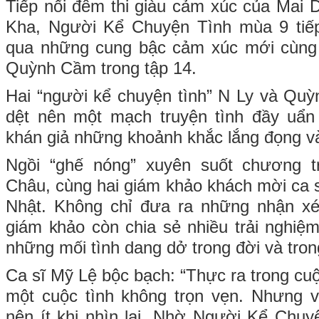
Tiếp nối đêm thi giàu cảm xúc của Mai
Kha, Người Kể Chuyện Tình mùa 9 tiếp
qua những cung bậc cảm xúc mới cùng 
Quỳnh Cầm trong tập 14.
Hai “người kể chuyện tình” N Ly và Qu
dệt nên một mạch truyện tình đầy uẩ
khán giả những khoảnh khắc lắng đọng v
Ngồi “ghế nóng” xuyên suốt chương t
Châu, cùng hai giám khảo khách mời ca s
Nhật. Không chỉ đưa ra những nhận x
giám khảo còn chia sẻ nhiều trải nghiệm
những mối tình dang dở trong đời và tro
Ca sĩ Mỹ Lệ bộc bạch: “Thực ra trong cuộ
một cuộc tình không trọn vẹn. Nhưng v
nên ít khi nhìn lại. Nhờ Người Kể Chuyệ