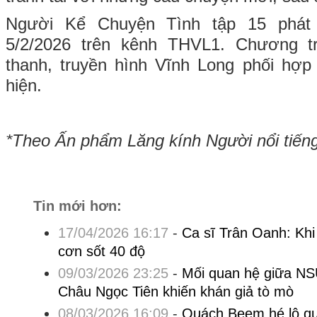
Người Kể Chuyện Tình tập 15 phá
5/2/2026 trên kênh THVL1. Chương t
thanh, truyền hình Vĩnh Long phối hợp
hiện.
*Theo Ấn phẩm Lăng kính Người nổi tiến
Tin mới hơn:
17/04/2026 16:17
-
Ca sĩ Trân Oanh: Kh
cơn sốt 40 độ
09/03/2026 23:25
-
Mối quan hệ giữa N
Châu Ngọc Tiên khiến khán giả tò mò
08/03/2026 16:09
-
Quách Beem hé lộ quá