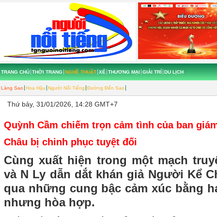
TRANG CHỦ
THỜI TRANG
NGHỆ THUẬT
XẾ
THƯƠNG MẠI
GIẢI TRÍ
DU LỊCH
Làng Sao
Hoa Hậu
Người Nổi Tiếng
Đường Đến Sao
Thứ bảy, 31/01/2026, 14:28 GMT+7
Quỳnh Cầm chiếm trọn cảm tình của ban giám
Châu bị chinh phục tuyệt đối
Cùng xuất hiện trong một mạch tru
và N Ly dẫn dắt khán giả Người Kể C
qua những cung bậc cảm xúc bằng ha
nhưng hòa hợp.