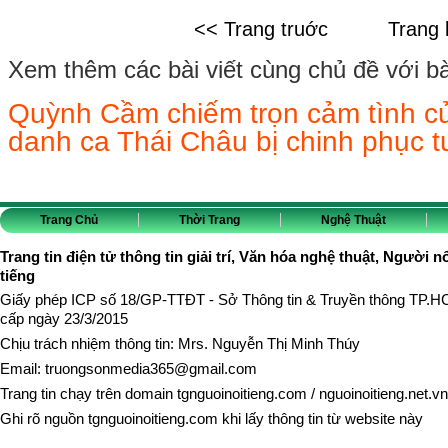
<< Trang truớc
Trang 
Xem thêm các bài viết cùng chủ đề với bài 
Quỳnh Cầm chiếm trọn cảm tình c
danh ca Thái Châu bị chinh phục t
Trang Chủ
Thời Trang
Nghệ Thuật
Trang tin điện tử thông tin giải trí, Văn hóa nghệ thuật, Người n
tiếng
Giấy phép ICP số 18/GP-TTĐT - Sở Thông tin & Truyền thông TP.
cấp ngày 23/3/2015
Chịu trách nhiệm thông tin: Mrs. Nguyễn Thị Minh Thúy
Email:
truongsonmedia365@gmail.com
Trang tin chạy trên domain
tgnguoinoitieng.com
/
nguoinoitieng.net.vn
Ghi rõ nguồn
tgnguoinoitieng.com
khi lấy thông tin từ website này