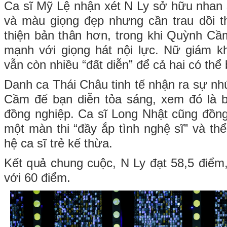
Ca sĩ Mỹ Lệ nhận xét N Ly sở hữu nhan 
và màu giọng đẹp nhưng cần trau dồi t
thiện bản thân hơn, trong khi Quỳnh Cầm
mạnh với giọng hát nội lực. Nữ giám k
vẫn còn nhiều “đất diễn” để cả hai có th
Danh ca Thái Châu tinh tế nhận ra sự 
Cầm để bạn diễn tỏa sáng, xem đó là b
đồng nghiệp. Ca sĩ Long Nhật cũng đồng 
một màn thi “đầy ắp tình nghệ sĩ” và thể
hệ ca sĩ trẻ kế thừa.
Kết quả chung cuộc, N Ly đạt 58,5 điể
với 60 điểm.