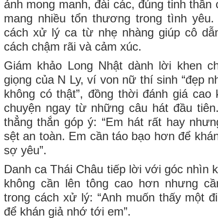
ảnh mong manh, đài các, đúng tinh thần
mang nhiều tổn thương trong tình yêu. 
cách xử lý ca từ nhẹ nhàng giúp cô dẫ
cách chậm rãi và cảm xúc.
Giám khảo Long Nhật dành lời khen ch
giọng của N Ly, ví von nữ thí sinh “đẹp 
không có thật”, đồng thời đánh giá cao
chuyện ngay từ những câu hát đầu tiên
thẳng thắn góp ý: “Em hát rất hay như
sệt an toàn. Em cần táo bạo hơn để khán
sợ yêu”.
Danh ca Thái Châu tiếp lời với góc nhìn k
không cần lên tông cao hơn nhưng cầ
trong cách xử lý: “Anh muốn thấy một đi
để khán giả nhớ tới em”.