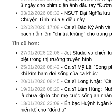
3 ngày cho phim điện ảnh đầu tay “Đườn
03/02/2026 08:32
-
NSƯT Đại Nghĩa lưu 
Chuyện Tình mùa 9 điều này
02/02/2026 17:08
-
Ca sĩ Đào Kỳ Anh và
bạch nỗi niềm "chi trả khủng" cho trang 
Tin cũ hơn:
27/01/2026 22:06
-
Jet Studio và chiến l
biệt trong thị trường truyền hình
25/01/2026 08:42
-
Ca sĩ Mỹ Lệ: 'Sòng p
khi kìm hãm đời sống của ca khúc'
20/01/2026 08:45
-
Ca sĩ Long Nhật: "Cà
19/01/2026 08:20
-
Ca sĩ Lâm Hùng: 'Nuối
là chưa kịp lo cho mẹ cuộc sống an nhàn
13/01/2026 23:09
-
Én bạc Huỳnh Ngân 
hiến kế cho “đối thủ”