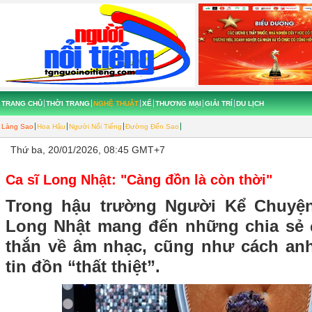
TRANG CHỦ
THỜI TRANG
NGHỆ THUẬT
XẾ
THƯƠNG MẠI
GIẢI TRÍ
DU LỊCH
Làng Sao
Hoa Hậu
Người Nổi Tiếng
Đường Đến Sao
Thứ ba, 20/01/2026, 08:45 GMT+7
Ca sĩ Long Nhật: "Càng đồn là còn thời"
Trong hậu trường Người Kể Chuyện
Long Nhật mang đến những chia sẻ 
thắn về âm nhạc, cũng như cách an
tin đồn “thất thiệt”.