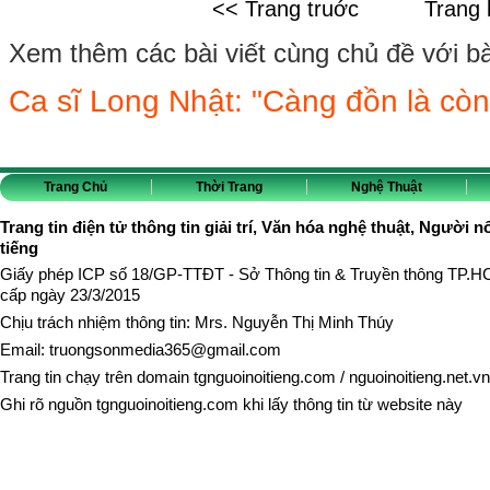
<< Trang truớc
Trang 
Xem thêm các bài viết cùng chủ đề với bài 
Ca sĩ Long Nhật: "Càng đồn là còn
Trang Chủ
Thời Trang
Nghệ Thuật
Trang tin điện tử thông tin giải trí, Văn hóa nghệ thuật, Người n
tiếng
Giấy phép ICP số 18/GP-TTĐT - Sở Thông tin & Truyền thông TP.
cấp ngày 23/3/2015
Chịu trách nhiệm thông tin: Mrs. Nguyễn Thị Minh Thúy
Email:
truongsonmedia365@gmail.com
Trang tin chạy trên domain
tgnguoinoitieng.com
/
nguoinoitieng.net.vn
Ghi rõ nguồn
tgnguoinoitieng.com
khi lấy thông tin từ website này