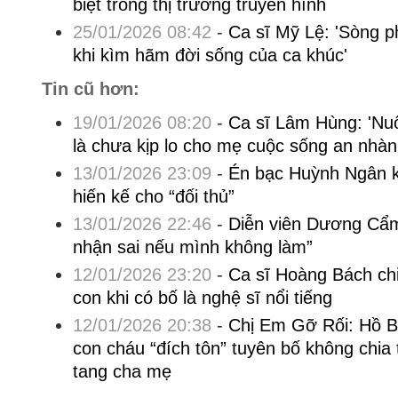
biệt trong thị trường truyền hình
25/01/2026 08:42
-
Ca sĩ Mỹ Lệ: 'Sòng p
khi kìm hãm đời sống của ca khúc'
Tin cũ hơn:
19/01/2026 08:20
-
Ca sĩ Lâm Hùng: 'Nuối
là chưa kịp lo cho mẹ cuộc sống an nhàn
13/01/2026 23:09
-
Én bạc Huỳnh Ngân 
hiến kế cho “đối thủ”
13/01/2026 22:46
-
Diễn viên Dương Cẩm
nhận sai nếu mình không làm”
12/01/2026 23:20
-
Ca sĩ Hoàng Bách ch
con khi có bố là nghệ sĩ nổi tiếng
12/01/2026 20:38
-
Chị Em Gỡ Rối: Hồ B
con cháu “đích tôn” tuyên bố không chia 
tang cha mẹ