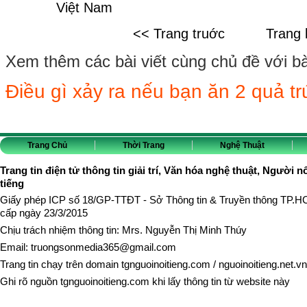
Việt Nam
<< Trang truớc
Trang 
Xem thêm các bài viết cùng chủ đề với bài 
Điều gì xảy ra nếu bạn ăn 2 quả t
Trang Chủ
Thời Trang
Nghệ Thuật
Trang tin điện tử thông tin giải trí, Văn hóa nghệ thuật, Người n
tiếng
Giấy phép ICP số 18/GP-TTĐT - Sở Thông tin & Truyền thông TP.
cấp ngày 23/3/2015
Chịu trách nhiệm thông tin: Mrs. Nguyễn Thị Minh Thúy
Email:
truongsonmedia365@gmail.com
Trang tin chạy trên domain
tgnguoinoitieng.com
/
nguoinoitieng.net.vn
Ghi rõ nguồn
tgnguoinoitieng.com
khi lấy thông tin từ website này