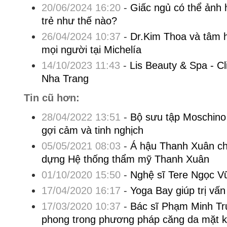
20/06/2024 16:20
-
Giấc ngủ có thể ảnh
trẻ như thế nào?
26/04/2024 10:37
-
Dr.Kim Thoa và tâm 
mọi người tại Michelía
14/10/2023 11:43
-
Lis Beauty & Spa - Cli
Nha Trang
Tin cũ hơn:
28/04/2022 13:51
-
Bộ sưu tập Moschino
gợi cảm và tinh nghịch
05/05/2021 08:03
-
Á hậu Thanh Xuân ch
dựng Hệ thống thẩm mỹ Thanh Xuân
01/10/2020 15:50
-
Nghệ sĩ Tere Ngọc Vũ
17/04/2020 16:17
-
Yoga Bay giúp trị vấn
17/03/2020 10:37
-
Bác sĩ Phạm Minh Tr
phong trong phương pháp căng da mặt kh