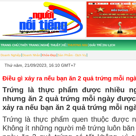
TRANG CHỦ
THỜI TRANG
NGHỆ THUẬT
XẾ
THƯƠNG MẠI
GIẢI TRÍ
DU LỊCH
Doanh Nghiệp
Doanh Nhân
Khỏe-Đẹp
Sản Phẩm - Dịch Vụ
Thứ năm, 21/09/2023, 16:10 GMT+7
Điều gì xảy ra nếu bạn ăn 2 quả trứng mỗi ng
Trứng là thực phẩm được nhiều ng
nhưng ăn 2 quả trứng mỗi ngày được 
xảy ra nếu bạn ăn 2 quả trứng mỗi ng
Trứng là thực phẩm quen thuộc được nh
Không ít những người mê trứng luôn băn 