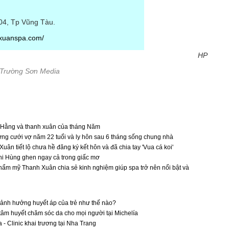
04, Tp Vũng Tàu.
hxuanspa.com/
HP
 Trường Sơn Media
Hằng và thanh xuân của tháng Năm
ừng cưới vợ năm 22 tuổi và ly hôn sau 6 tháng sống chung nhà
uân tiết lộ chưa hề đăng ký kết hôn và đã chia tay 'Vua cá koi'
hi Hùng ghen ngay cả trong giấc mơ
ẩm mỹ Thanh Xuân chia sẻ kinh nghiệm giúp spa trở nên nổi bật và
 ảnh hưởng huyết áp của trẻ như thế nào?
tâm huyết chăm sóc da cho mọi người tại Michelía
 - Clinic khai trương tại Nha Trang