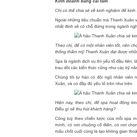
Kinh doanh bằng cái tâm
Chị có thể chia sẻ về kinh nghiệm để kin
Ngoài những tiêu chuẩn mà Thanh Xuân vừa
nhất định sẽ có chỗ đứng trong ngành ng
Theo chị, để có một nhân viên tốt, nên c
thống thẩm mỹ Thanh Xuân đạt được nhữn
Spa là ngành dịch vụ thì yếu tố đầu tiên, 
trau dồi các kiến thức cũng như các kỹ n
Chúng tôi tự hào có đội ngũ nhân viên
Xuân, và có đầy đủ yếu tố trên như trên.
Hiện nay, theo chị, để spa hoạt động k
Điều gì sẽ thu hút khách hàng?
Cũng tuỳ theo chiến lược của mỗi spa m
mình, có nơi chuộng cổ điển, có nơi chọ
mấu chốt cuối cùng là tạo không gian tho