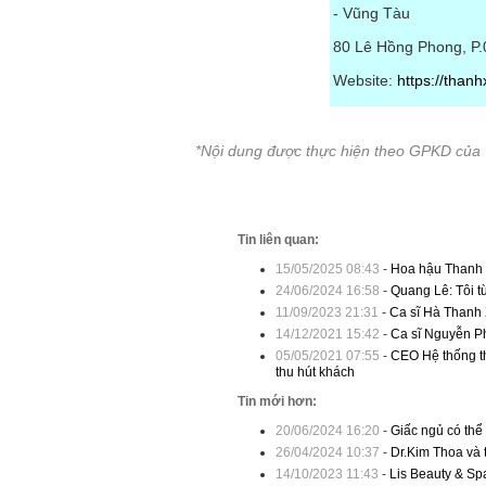
- Vũng Tàu
80 Lê Hồng Phong, P.
Website:
https://than
*Nội dung được thực hiện theo GPKD của
Tin liên quan:
15/05/2025 08:43
-
Hoa hậu Thanh 
24/06/2024 16:58
-
Quang Lê: Tôi t
11/09/2023 21:31
-
Ca sĩ Hà Thanh X
14/12/2021 15:42
-
Ca sĩ Nguyễn P
05/05/2021 07:55
-
CEO Hệ thống th
thu hút khách
Tin mới hơn:
20/06/2024 16:20
-
Giấc ngủ có thể
26/04/2024 10:37
-
Dr.Kim Thoa và 
14/10/2023 11:43
-
Lis Beauty & Spa