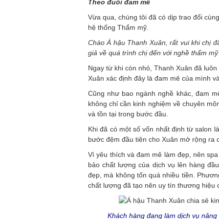
Theo đuổi đam mê
Vừa qua, chúng tôi đã có dịp trao đổi cùn
hệ thống Thẩm mỹ.
Chào Á hậu Thanh Xuân, rất vui khi chị đ
giả về quá trình chị đến với nghề thẩm m
Ngay từ khi còn nhỏ, Thanh Xuân đã luôn 
Xuân xác định đây là đam mê của mình và
Cũng như bao ngành nghề khác, đam mê 
không chỉ cần kinh nghiệm về chuyên môn
và tồn tại trong bước đầu.
Khi đã có một số vốn nhất định từ salon 
bước đệm đầu tiên cho Xuân mở rộng ra c
Vì yêu thích và đam mê làm đẹp, nên s
bảo chất lượng của dịch vụ lên hàng đầu
đẹp, mà không tốn quá nhiều tiền. Phươ
chất lượng đã tạo nên uy tín thương hiệ
Khách hàng đang làm dịch vụ nâng 