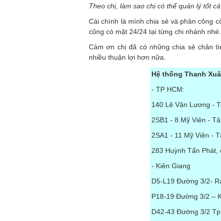
Theo chị, làm sao chị có thể quản lý tốt c
Cái chính là mình chia sẻ và phân công cô
cũng có mặt 24/24 tại từng chi nhánh nhé.
Cảm ơn chị đã có những chia sẻ chân tì
nhiều thuận lợi hơn nữa.
Hệ thống Thanh Xuâ
- TP HCM:
140 Lê Văn Lương - T
2SB1 - 8 Mỹ Viên - T
2SA1 - 11 Mỹ Viên - 
283 Huỳnh Tấn Phát, 
- Kiên Giang
D5-L19 Đường 3/2- Rạ
P18-19 Đường 3/2 – K
D42-43 Đường 3/2 Tp 