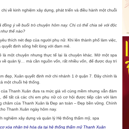
g chị về kinh nghiệm xây dựng, phát triển và điều hành một chuỗi
ã đồng ý về buổi trò chuyện hôm nay. Chị có thể chia sẻ với độc
ỹ như thế nào?
yêu thích nét đẹp của người phụ nữ. Khi lên thành phố làm việc,
 quyết định sống hết lòng với đam mê.
là một chuyện nhưng thực tế lại là chuyện khác. Mở một spa
 về quản lý… mà cần nguồn vốn, rất nhiều vốn, để được duy trì
làm đẹp, Xuân quyết định mở chi nhánh 1 ở quận 7. Đây chính là
ả một chuỗi hệ thống.
pa của Thanh Xuân đưa ra mức giá vô cùng mềm nhưng vẫn đảm
, để tất cả các chị em phụ nữ có cơ hội được tiếp cận với làm
ng châm của Thanh Xuân là Đẹp an toàn – Đẹp bền vững. Chính
u cho Thanh Xuân ngày hôm nay.
cơ xóa nhăn trẻ hóa da tại hệ thống thẩm mỹ Thanh Xuân