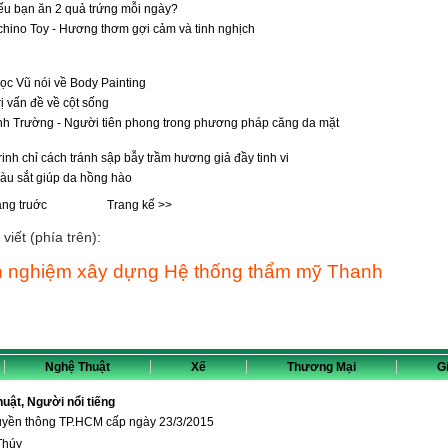
nếu bạn ăn 2 quả trứng mỗi ngày?
hino Toy - Hương thơm gợi cảm và tinh nghịch
ọc Vũ nói về Body Painting
ị vấn đề về cột sống
nh Trường - Người tiên phong trong phương pháp căng da mặt
rinh chỉ cách tránh sập bẫy trầm hương giả đầy tinh vi
àu sắt giúp da hồng hào
ang truớc
Trang kế >>
viết (phía trên):
nh nghiệm xây dựng Hệ thống thẩm mỹ Thanh
Nghệ Thuật
Xế
Thương Mại
Gi
thuật, Người nổi tiếng
ruyền thông TP.HCM cấp ngày 23/3/2015
Thúy