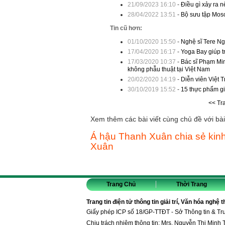
21/09/2023 16:10
-
Điều gì xảy ra 
28/04/2022 13:51
-
Bộ sưu tập Mosc
Tin cũ hơn:
01/10/2020 15:50
-
Nghệ sĩ Tere Ng
17/04/2020 16:17
-
Yoga Bay giúp tr
17/03/2020 10:37
-
Bác sĩ Phạm Mi
không phẫu thuật tại Việt Nam
20/02/2020 14:19
-
Diễn viên Việt T
30/10/2019 15:52
-
15 thực phẩm gi
<< Tr
Xem thêm các bài viết cùng chủ đề với bài 
Á hậu Thanh Xuân chia sẻ ki
Xuân
Trang Chủ
Thời Trang
Trang tin điện tử thông tin giải trí, Văn hóa nghệ 
Giấy phép ICP số 18/GP-TTĐT - Sở Thông tin & T
Chịu trách nhiệm thông tin: Mrs. Nguyễn Thị Minh 