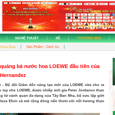
NGHỆ THUẬT
XẾ
THƯƠNG MẠI
Khỏe-Đẹp
Sản Phẩm - Dịch Vụ
 quảng bá nước hoa LOEWE đầu tiên của
 Hernandez
z - Bộ đôi Giám đốc sáng tạo mới của LOEWE vừa cho ra
u tay cho LOEWE, được nhiếp ảnh gia Peter Jordanov thực
ng từ cảnh quan đa dạng của Tây Ban Nha, bộ sưu tập giới
ileza Elixir và mở rộng dòng nến thơm với nốt hương thực