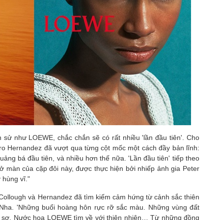
h sử như LOEWE, chắc chắn sẽ có rất nhiều 'lần đầu tiên'. Cho
ro Hernandez đã vượt qua từng cột mốc một cách đầy bản lĩnh:
uảng bá đầu tiên, và nhiều hơn thế nữa. 'Lần đầu tiên' tiếp theo
ở màn của cặp đôi này, được thực hiện bởi nhiếp ảnh gia Peter
 hùng vĩ."
cCollough và Hernandez đã tìm kiếm cảm hứng từ cảnh sắc thiên
 Nha. 'Những buổi hoàng hôn rực rỡ sắc màu. Những vùng đất
g sơ. Nước hoa LOEWE tìm về với thiên nhiên… Từ những đồng