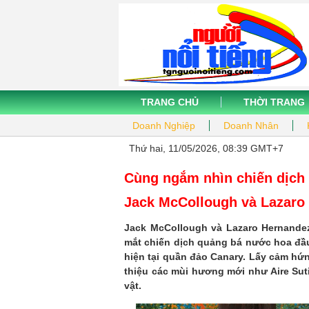
TRANG CHỦ
THỜI TRANG
Doanh Nghiệp
Doanh Nhân
Thứ hai, 11/05/2026, 08:39 GMT+7
Cùng ngắm nhìn chiến dịch
Jack McCollough và Lazaro
Jack McCollough và Lazaro Hernande
mắt chiến dịch quảng bá nước hoa đầ
hiện tại quần đảo Canary. Lấy cảm hứ
thiệu các mùi hương mới như Aire Sut
vật.