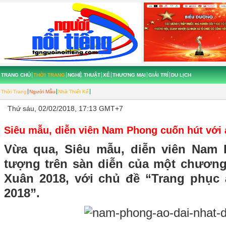
TRANG CHỦ
THỜI TRANG
NGHỆ THUẬT
XẾ
THƯƠNG MẠI
GIẢI TRÍ
DU LỊCH
Thời Trang
Người Mẫu
Nhà Thiết Kế
Thứ sáu, 02/02/2018, 17:13 GMT+7
Siêu mẫu, diễn viên Nam Phong cuốn hút với 
Vừa qua, Siêu mẫu, diễn viên Nam 
tượng trên sàn diễn của một chương 
Xuân 2018, với chủ đề “Trang phục 
2018”.