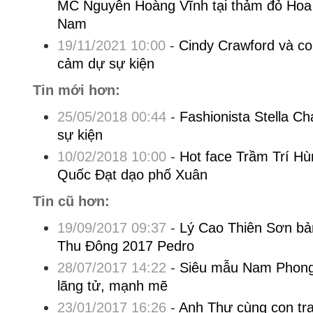
MC Nguyễn Hoàng Vĩnh tại thảm đỏ Hoa
Nam
19/11/2021 10:00
-
Cindy Crawford và con
cảm dự sự kiện
Tin mới hơn:
25/05/2018 00:44
-
Fashionista Stella Ch
sự kiện
10/02/2018 10:00
-
Hot face Trầm Trí H
Quốc Đạt dạo phố Xuân
Tin cũ hơn:
19/09/2017 09:37
-
Lý Cao Thiên Sơn bả
Thu Đông 2017 Pedro
28/07/2017 14:22
-
Siêu mẫu Nam Phong 
lãng tử, mạnh mẽ
23/01/2017 16:26
-
Anh Thư cùng con trai