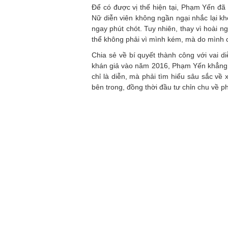
Để có được vị thế hiện tại, Phạm Yến đã 
Nữ diễn viên không ngần ngại nhắc lại kho
ngay phút chót. Tuy nhiên, thay vì hoài 
thể không phải vì mình kém, mà do mình 
Chia sẻ về bí quyết thành công với vai d
khán giả vào năm 2016, Phạm Yến khẳng đị
chỉ là diễn, mà phải tìm hiểu sâu sắc về
bên trong, đồng thời đầu tư chỉn chu về p