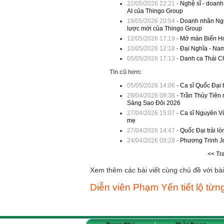
22/05/2026 22:21
-
Nghệ sĩ - doanh
AI của Thingo Group
19/05/2026 20:54
-
Doanh nhân Nguy
lược mới của Thingo Group
12/05/2026 17:19
-
Mở màn Biến Hóa
10/05/2026 12:18
-
Đại Nghĩa - Nam
05/05/2026 17:13
-
Danh ca Thái Ch
Tin cũ hơn:
05/05/2026 14:06
-
Ca sĩ Quốc Đại 
29/04/2026 08:38
-
Trần Thủy Tiên
Sáng Sao Đôi 2026
27/04/2026 15:07
-
Ca sĩ Nguyên Vũ
mẹ
27/04/2026 14:47
-
Quốc Đại trải lò
24/04/2026 09:28
-
Phương Trinh Jo
<< Tr
Xem thêm các bài viết cùng chủ đề với bài 
Diễn viên Phạm Yến tiết lộ từng