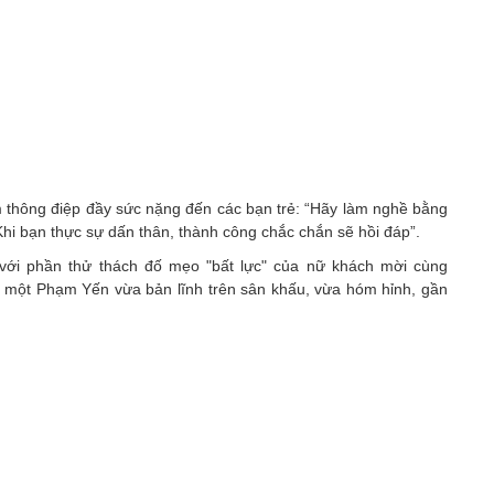
 thông điệp đầy sức nặng đến các bạn trẻ: “Hãy làm nghề bằng
 Khi bạn thực sự dấn thân, thành công chắc chắn sẽ hồi đáp”.
i với phần thử thách đố mẹo "bất lực" của nữ khách mời cùng
a một Phạm Yến vừa bản lĩnh trên sân khấu, vừa hóm hỉnh, gần