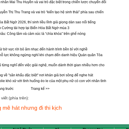
 nhân Mai Thu Huyền và vai trò đặc biệt trong chiến lược chuyển đổi
ễn Thị Thu Trang và vai trò “kiến tạo hệ sinh thái” phía sau chiến
 Bất Ngờ 2026, thí sinh liều lĩnh giả giọng dàn sao nổi tiếng
 Cường tái hợp tại Biến Hóa Bất Ngờ mùa 3
âu: Công tâm và cảm xúc là “chìa khóa” trên ghế nóng
từ bờ vực rời bỏ âm nhạc đến hành trình bền bỉ với nghề
 nỗ lực không ngừng nghỉ khi chạm đến danh hiệu Quán quân Tỏa
 từng nghĩ đến việc giải nghệ, muốn dành thời gian nhiều hơn cho
ng về "sân khấu đặc biệt" nơi khán giả bơi sông để nghe hát
lie khó xử với tình huống éo le của một phụ nữ có con với nhân tình
ang truớc
Trang kế >>
viết (phía trên):
 mê hát nhưng đi thi kịch