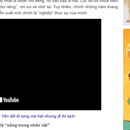
 nhất là được nổi tiếng, rồi sau này đi hát. Lúc đó tôi chưa hiểu
ù riêng”, chị vui vẻ nhớ lại. Tuy nhiên, chính những năm tháng
iễn xuất mới chính là "nghiệp" thực sự của mình.
Yến tiết lộ từng mê hát nhưng đi thi kịch:
t lý “sống trong nhân vật”