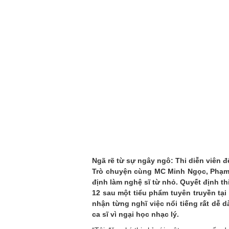
Ngã rẽ từ sự ngây ngô: Thi diễn viên để.
Trò chuyện cùng MC Minh Ngọc, Phạm Y
định làm nghệ sĩ từ nhỏ. Quyết định t
12 sau một tiểu phẩm tuyên truyền tại
nhận từng nghĩ việc nổi tiếng rất dễ 
ca sĩ vì ngại học nhạc lý.