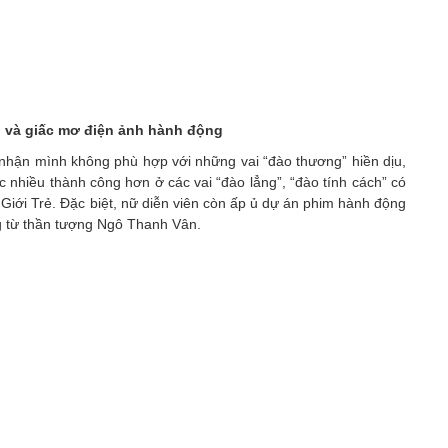
” và giấc mơ điện ảnh hành động
nhận mình không phù hợp với những vai “đào thương” hiền dịu,
ợc nhiều thành công hơn ở các vai “đào lẳng”, “đào tính cách” có
Giới Trẻ. Đặc biệt, nữ diễn viên còn ấp ủ dự án phim hành động
g từ thần tượng Ngô Thanh Vân.