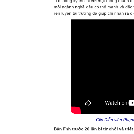
“Tôi đăng ký thi chỉ với một mong muốn duy
mỗi ngành nghề đều có thế mạnh và đặc th
rèn luyện tại trường đã giúp chị nhận ra d
Clip Diễn viên Phạm 
Bản lĩnh trước 20 lần bị từ chối và triế