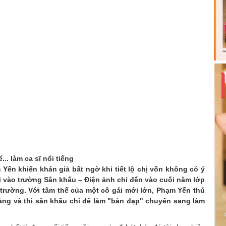
.. làm ca sĩ nổi tiếng
ến khiến khán giả bất ngờ khi tiết lộ chị vốn không có ý
hi vào trường Sân khấu – Điện ảnh chỉ đến vào cuối năm lớp
 trường. Với tâm thế của một cô gái mới lớn, Phạm Yến thú
dàng và thi sân khấu chỉ để làm "bàn đạp" chuyển sang làm