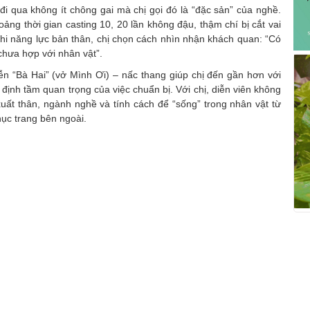
đi qua không ít chông gai mà chị gọi đó là “đặc sản” của nghề.
ảng thời gian casting 10, 20 lần không đậu, thậm chí bị cắt vai
nghi năng lực bản thân, chị chọn cách nhìn nhận khách quan: “Có
chưa hợp với nhân vật”.
iễn “Bà Hai” (vở Mình Ơi) – nấc thang giúp chị đến gần hơn với
nh tầm quan trọng của việc chuẩn bị. Với chị, diễn viên không
 xuất thân, ngành nghề và tính cách để “sống” trong nhân vật từ
hục trang bên ngoài.