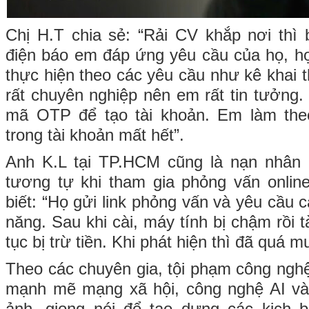
Chị H.T chia sẻ: “Rải CV khắp nơi thì
điện báo em đáp ứng yêu cầu của họ, h
thực hiện theo các yêu cầu như kê khai t
rất chuyên nghiệp nên em rất tin tưởng.
mã OTP để tạo tài khoản. Em làm theo
trong tài khoản mất hết”.
Anh K.L tại TP.HCM cũng là nạn nhân 
tương tự khi tham gia phỏng vấn online 
biết: “Họ gửi link phỏng vấn và yêu cầu 
năng. Sau khi cài, máy tính bị chậm rồi 
tục bị trừ tiền. Khi phát hiện thì đã quá m
Theo các chuyên gia, tội phạm công nghệ
mạnh mẽ mạng xã hội, công nghệ AI và 
ảnh, giọng nói để tạo dựng các kịch 