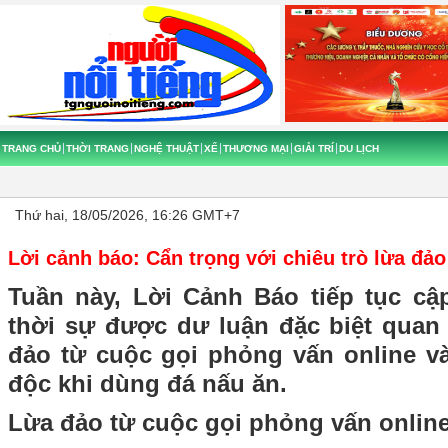
TRANG CHỦ
THỜI TRANG
NGHỆ THUẬT
XẾ
THƯƠNG MẠI
GIẢI TRÍ
DU LỊCH
Thứ hai, 18/05/2026, 16:26 GMT+7
Lời cảnh báo: Cẩn trọng với chiêu trò lừa đảo
Tuần này, Lời Cảnh Báo tiếp tục c
thời sự được dư luận đặc biệt quan 
đảo từ cuộc gọi phỏng vấn online v
độc khi dùng đá nấu ăn.
Lừa đảo từ cuộc gọi phỏng vấn onlin