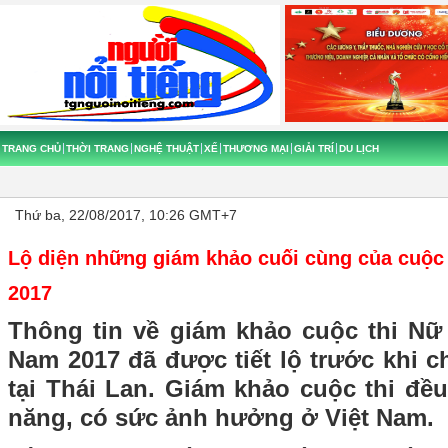
TRANG CHỦ
THỜI TRANG
NGHỆ THUẬT
XẾ
THƯƠNG MẠI
GIẢI TRÍ
DU LỊCH
Thứ ba, 22/08/2017, 10:26 GMT+7
Lộ diện những giám khảo cuối cùng của cuộc
2017
Thông tin về giám khảo cuộc thi Nữ
Nam 2017 đã được tiết lộ trước khi 
tại Thái Lan. Giám khảo cuộc thi đề
năng, có sức ảnh hưởng ở Việt Nam.