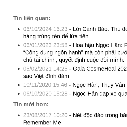
Tin liên quan:
06/10/2024 16:23
-
Lời Cảnh Báo: Thủ đo
hàng trùng tên để lừa tiền
06/01/2023 23:58
-
Hoa hậu Ngọc Hân: P
“Công dung ngôn hạnh” mà còn phải bước
chủ tài chính, quyết định cuộc đời mình.
05/02/2021 14:25
-
Gala CosmeHeal 2020
sao Việt đình đám
10/11/2020 15:46
-
Ngọc Hân, Thụy Vân '
06/10/2020 15:28
-
Ngọc Hân đạp xe q
Tin mới hơn:
23/08/2017 10:20
-
Nét độc đáo trong bả
Remember Me