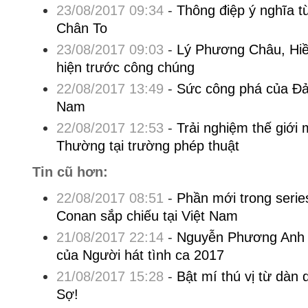
23/08/2017 09:34
-
Thông điệp ý nghĩa t
Chân To
23/08/2017 09:03
-
Lý Phương Châu, Hiề
hiện trước công chúng
22/08/2017 13:49
-
Sức công phá của Đảo
Nam
22/08/2017 12:53
-
Trải nghiệm thế giới
Thường tại trường phép thuật
Tin cũ hơn:
22/08/2017 08:51
-
Phần mới trong seri
Conan sắp chiếu tại Việt Nam
21/08/2017 22:14
-
Nguyễn Phương Anh 
của Người hát tình ca 2017
21/08/2017 15:28
-
Bật mí thú vị từ dàn 
Sợ!