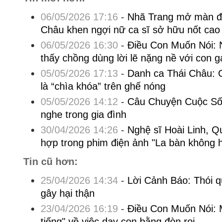
06/05/2026 17:16
-
Nhã Trang mở màn đ
Châu khen ngợi nữ ca sĩ sở hữu nốt cao
06/05/2026 16:30
-
Điều Con Muốn Nói: 
thấy chồng dùng lời lẽ nặng nề với con g
05/05/2026 17:13
-
Danh ca Thái Châu: 
là “chìa khóa” trên ghế nóng
05/05/2026 14:12
-
Câu Chuyện Cuộc Sốn
nghe trong gia đình
30/04/2026 14:26
-
Nghệ sĩ Hoài Linh, Q
hợp trong phim điện ảnh "La bàn không
Tin cũ hơn:
25/04/2026 14:34
-
Lời Cảnh Báo: Thói 
gây hại thận
23/04/2026 16:19
-
Điều Con Muốn Nói: 
tiếng" về việc dạy con bằng đòn roi