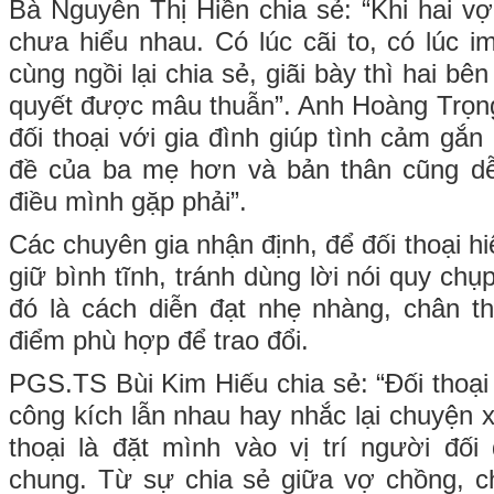
Bà Nguyễn Thị Hiền chia sẻ: “Khi hai vợ
chưa hiểu nhau. Có lúc cãi to, có lúc i
cùng ngồi lại chia sẻ, giãi bày thì hai bê
quyết được mâu thuẫn”. Anh Hoàng Trọng
đối thoại với gia đình giúp tình cảm gắn
đề của ba mẹ hơn và bản thân cũng d
điều mình gặp phải”.
Các chuyên gia nhận định, để đối thoại h
giữ bình tĩnh, tránh dùng lời nói quy chụ
đó là cách diễn đạt nhẹ nhàng, chân t
điểm phù hợp để trao đổi.
PGS.TS Bùi Kim Hiếu chia sẻ: “Đối thoại
công kích lẫn nhau hay nhắc lại chuyện 
thoại là đặt mình vào vị trí người đối 
chung. Từ sự chia sẻ giữa vợ chồng, c