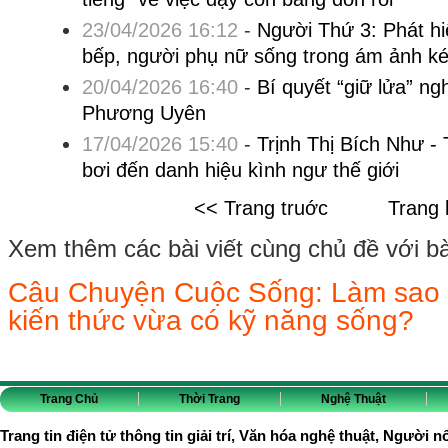
23/04/2026 16:12
-
Người Thứ 3: Phát hi
bếp, người phụ nữ sống trong ám ảnh ké
20/04/2026 16:40
-
Bí quyết “giữ lửa” n
Phương Uyên
17/04/2026 15:40
-
Trịnh Thị Bích Như -
bơi đến danh hiệu kình ngư thế giới
<< Trang truớc
Trang 
Xem thêm các bài viết cùng chủ đề với bài 
Câu Chuyện Cuộc Sống: Làm sao đ
kiến thức vừa có kỹ năng sống?
Trang Chủ
Thời Trang
Nghệ Thuật
Trang tin điện tử thông tin giải trí, Văn hóa nghệ thuật, Người n