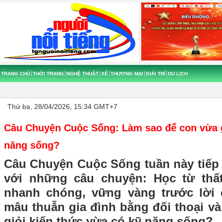
TRANG CHỦ
THỜI TRANG
NGHỆ THUẬT
XẾ
THƯƠNG MẠI
GIẢI TRÍ
DU LỊCH
Thứ ba, 28/04/2026, 15:34 GMT+7
Câu Chuyện Cuộc Sống: Làm sao để con vừa g
năng sống?
Câu Chuyện Cuộc Sống tuần này tiếp 
với những câu chuyện: Học từ thất
nhanh chóng, vững vàng trước lời ch
mâu thuẫn gia đình bằng đối thoại v
giỏi kiến thức vừa có kỹ năng sống?