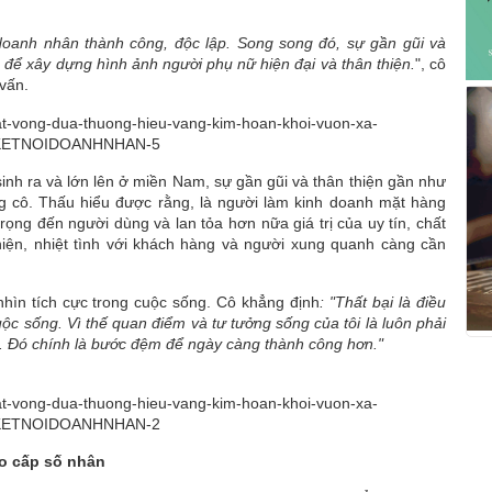
oanh nhân thành công, độc lập. Song song đó, sự gần gũi và
g để xây dựng hình ảnh người phụ nữ hiện đại và thân thiện.
", cô
vấn.
sinh ra và lớn lên ở miền Nam, sự gần gũi và thân thiện gần như
ng cô. Thấu hiểu được rằng, là người làm kinh doanh mặt hàng
ọng đến người dùng và lan tỏa hơn nữa giá trị của uy tín, chất
thiện, nhiệt tình với khách hàng và người xung quanh càng cần
hìn tích cực trong cuộc sống. Cô khẳng định
: "Thất bại là điều
uộc sống. Vì thế quan điểm và tư tưởng sống của tôi là luôn phải
c. Đó chính là bước đệm để ngày càng thành công hơn."
eo cấp số nhân