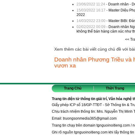
23/06/2022 11:24
-
Doanh nhân - Dư
15/03/2022 16:17
-
Master Diệu Ph
2022
14/03/2022 23:00
-
Master BiBi: Đá
02/02/2022 00:09
-
Doanh nhân Ngu
không thể bán hàng cảm xúc như th
<< Tr
Xem thêm các bài viết cùng chủ đề với bài 
Doanh nhân Phương Triều và h
vươn xa
Trang Chủ
Thời Trang
Trang tin điện tử thông tin giải trí, Văn hóa nghệ 
Giấy phép ICP số 18/GP-TTĐT - Sở Thông tin & T
Chịu trách nhiệm thông tin: Mrs. Nguyễn Thị Minh 
Email:
truongsonmedia365@gmail.com
Trang tin chạy trên domain
tgnguoinoitieng.com
/
n
Ghi rõ nguồn
tgnguoinoitieng.com
khi lấy thông tin