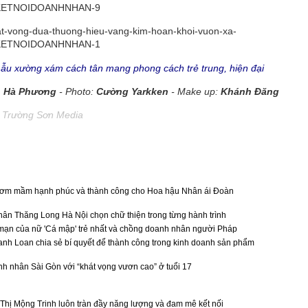
m
ẫu xường xám cách tân mang phong cách trẻ trung, hiện đại
Hà Phương
- Photo:
Cường Yarkken
-
Make up:
Khánh Đăng
a Trường Sơn Media
 ươm mầm hạnh phúc và thành công cho Hoa hậu Nhân ái Đoàn
ân Thăng Long Hà Nội chọn chữ thiện trong từng hành trình
mạn của nữ 'Cá mập' trẻ nhất và chồng doanh nhân người Pháp
h Loan chia sẻ bí quyết để thành công trong kinh doanh sản phẩm
h nhân Sài Gòn với “khát vọng vươn cao” ở tuổi 17
hị Mộng Trinh luôn tràn đầy năng lượng và đam mê kết nối