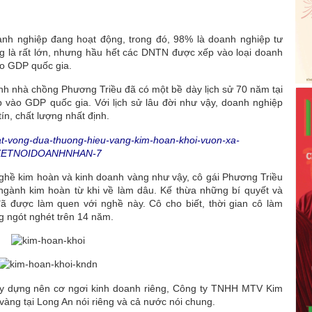
nh nghiệp đang hoạt động, trong đó, 98% là doanh nghiệp tư
 là rất lớn, nhưng hầu hết các DNTN được xếp vào loại doanh
o GDP quốc gia.
nh nhà chồng Phương Triều đã có một bề dày lịch sử 70 năm tại
vào GDP quốc gia. Với lịch sử lâu đời như vậy, doanh nghiệp
ín, chất lượng nhất định.
ghề kim hoàn và kinh doanh vàng như vậy, cô gái Phương Triều
ngành kim hoàn từ khi về làm dâu. Kế thừa những bí quyết và
đã được làm quen với nghề này. Cô cho biết, thời gian cô làm
g ngót nghét trên 14 năm.
ây dựng nên cơ ngơi kinh doanh riêng, Công ty TNHH MTV Kim
 vàng tại Long An nói riêng và cả nước nói chung.