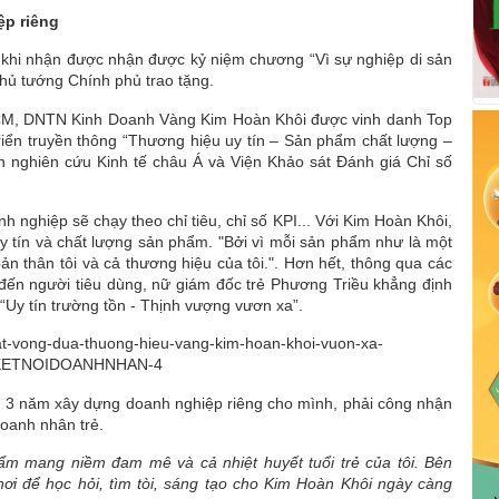
ệp riêng
 khi nhận được nhận được kỷ niệm chương “Vì sự nghiệp di sản
hủ tướng Chính phủ trao tặng.
HCM, DNTN Kinh Doanh Vàng Kim Hoàn Khôi được vinh danh Top
riển truyền thông “Thương hiệu uy tín – Sản phẩm chất lượng –
ện nghiên cứu Kinh tế châu Á và Viện Khảo sát Đánh giá Chỉ số
 nghiệp sẽ chạy theo chỉ tiêu, chỉ số KPI... Với Kim Hoàn Khôi,
y tín và chất lượng sản phẩm. "Bởi vì mỗi sản phẩm như là một
bản thân tôi và cả thương hiệu của tôi.". Hơn hết, thông qua các
đến người tiêu dùng, nữ giám đốc trẻ Phương Triều khẳng định
Uy tín trường tồn - Thịnh vượng vươn xa”.
 3 năm xây dựng doanh nghiệp riêng cho mình, phải công nhận
oanh nhân trẻ.
hẩm mang niềm đam mê và cả nhiệt huyết tuổi trẻ của tôi. Bên
nơi để học hỏi, tìm tòi, sáng tạo cho Kim Hoàn Khôi ngày càng