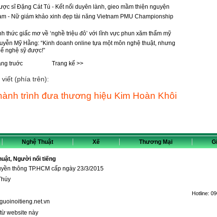
ợc sĩ Đặng Cát Tú - Kết nối duyên lành, gieo mầm thiện nguyện
ạm - Nữ giám khảo xinh đẹp tài năng Vietnam PMU Championship
nh thức giấc mơ về ‘nghề triệu đô’ với lĩnh vực phun xăm thẩm mỹ
yễn Mỹ Hằng: “Kinh doanh online tựa một môn nghệ thuật, nhưng
ể nghệ sỹ được!”
ang truớc
Trang kế >>
viết (phía trên):
ành trình đưa thương hiệu Kim Hoàn Khôi
Nghệ Thuật
Xế
Thương Mại
Gi
thuật, Người nổi tiếng
ruyền thông TP.HCM cấp ngày 23/3/2015
Thúy
Hotline:
09
guoinoitieng.net.vn
 từ website này