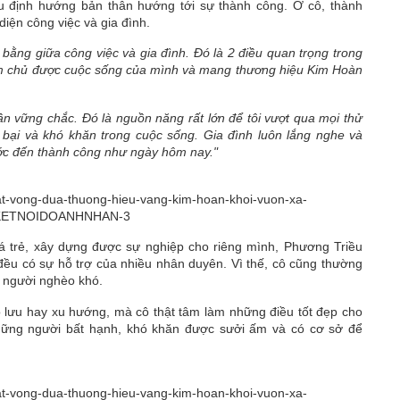
u định hướng bản thân hướng tới sự thành công. Ở cô, thành
diện công việc và gia đình.
 bằng giữa công việc và gia đình. Đó là 2 điều quan trọng trong
 làm chủ được cuộc sống của mình và mang thương hiệu Kim Hoàn
thần vững chắc. Đó là nguồn năng rất lớn để tôi vượt qua mọi thử
 bại và khó khăn trong cuộc sống. Gia đình luôn lắng nghe và
ước đến thành công như ngày hôm nay."
á trẻ, xây dựng được sự nghiệp cho riêng mình, Phương Triều
ều có sự hỗ trợ của nhiều nhân duyên. Vì thế, cô cũng thường
ỡ người nghèo khó.
o lưu hay xu hướng, mà cô thật tâm làm những điều tốt đẹp cho
những người bất hạnh, khó khăn được sưởi ấm và có cơ sở để