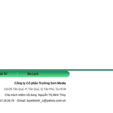
ải Trí
Du Lịch
Công ty Cổ phần Trường Sơn Media
211/25 Tân Quý, P. Tân Quý, Q.Tân Phú, Tp.HCM
Chịu trách nhiệm nội dung: Nguyễn Thị Minh Thúy
- Email: tuyetminh_u@yahoo.com.vn
07.28.09.78