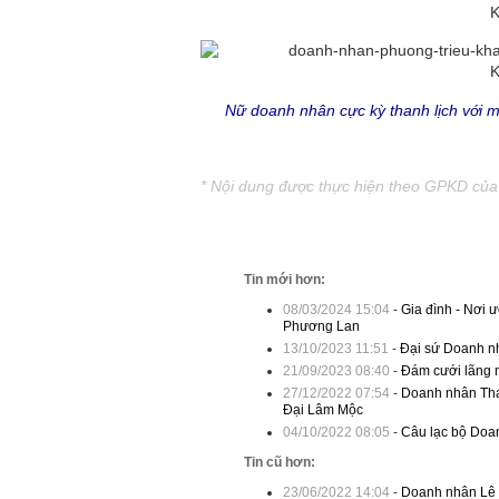
Nữ doanh nhân cực kỳ thanh lịch với 
* Nội dung được thực hiện theo GPKD củ
Tin mới hơn:
08/03/2024 15:04
-
Gia đình - Nơi
Phương Lan
13/10/2023 11:51
-
Đại sứ Doanh nh
21/09/2023 08:40
-
Đám cưới lãng 
27/12/2022 07:54
-
Doanh nhân Than
Đại Lâm Mộc
04/10/2022 08:05
-
Câu lạc bộ Doan
Tin cũ hơn:
23/06/2022 14:04
-
Doanh nhân Lê T