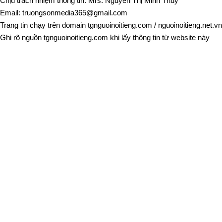
Chịu trách nhiệm thông tin: Mrs. Nguyễn Thị Minh Thúy
Email:
truongsonmedia365@gmail.com
Trang tin chạy trên domain
tgnguoinoitieng.com
/
nguoinoitieng.net.vn
Ghi rõ nguồn
tgnguoinoitieng.com
khi lấy thông tin từ website này