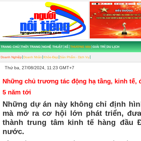
TRANG CHỦ
THỜI TRANG
NGHỆ THUẬT
XẾ
THƯƠNG MẠI
GIẢI TRÍ
DU LỊCH
Doanh Nghiệp
Doanh Nhân
Khỏe-Đẹp
Sản Phẩm - Dịch Vụ
Thứ ba, 27/08/2024, 11:23 GMT+7
Những chủ trương tác động hạ tầng, kinh tế, 
5 năm tới
Những dự án này không chỉ định hình
mà mở ra cơ hội lớn phát triển, đư
thành trung tâm kinh tế hàng đầu
nước.