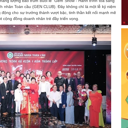
 năng lượng bao trùm buổi lễ “Gem Show - Hành trình tỏa sáng”
nh nhân Toàn cầu (GEN CLUB). Đây không chỉ là một lễ kỷ niệm
 động cho sự trưởng thành vượt bậc, tinh thần kết nối mạnh mẽ
t cộng đồng doanh nhân trẻ đầy triển vọng.