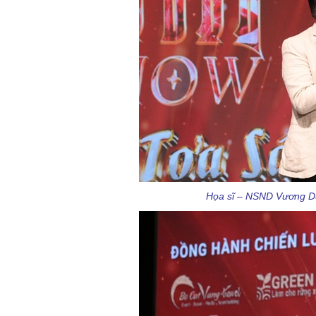
Họa sĩ – NSND Vương Du