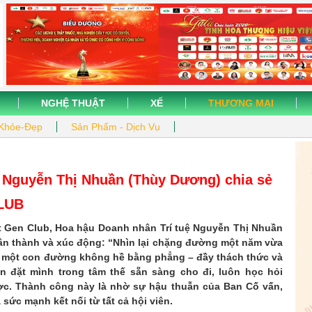
NGHỆ THUẬT
XẾ
THƯƠNG MẠI
Khỏe-Đẹp
Sản Phẩm - Dịch Vụ
 Nguyễn Thị Nhuần (Thùy Dương) chia sẻ
CLUB
ắt Gen Club, Hoa hậu Doanh nhân Trí tuệ Nguyễn Thị Nhuần
ân thành và xúc động: “Nhìn lại chặng đường một năm vừa
n một con đường không hề bằng phẳng – đầy thách thức và
ôn đặt mình trong tâm thế sẵn sàng cho đi, luôn học hỏi
ợc. Thành công này là nhờ sự hậu thuẫn của Ban Cố vấn,
sức mạnh kết nối từ tất cả hội viên.