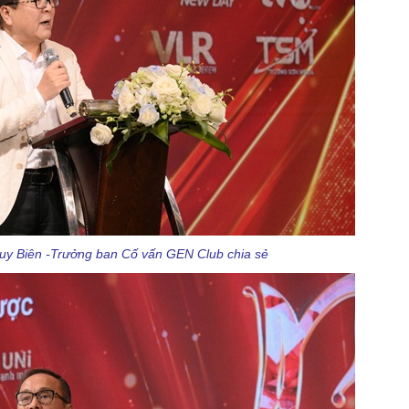
y Biên -Trưởng ban Cố vấn GEN Club chia sẻ