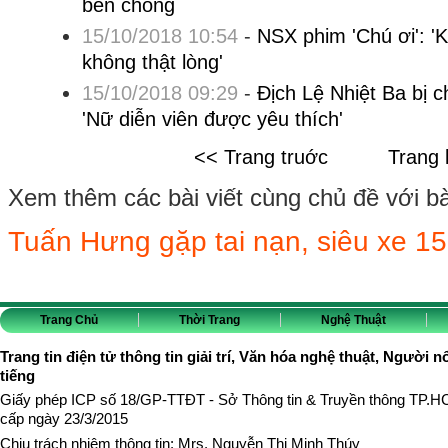
bên chồng
15/10/2018 10:54
-
NSX phim 'Chú ơi': 'K
không thật lòng'
15/10/2018 09:29
-
Địch Lệ Nhiệt Ba bị ch
'Nữ diễn viên được yêu thích'
<< Trang truớc
Trang 
Xem thêm các bài viết cùng chủ đề với bài 
Tuấn Hưng gặp tai nạn, siêu xe 15
Trang Chủ
Thời Trang
Nghệ Thuật
Trang tin điện tử thông tin giải trí, Văn hóa nghệ thuật, Người n
tiếng
Giấy phép ICP số 18/GP-TTĐT - Sở Thông tin & Truyền thông TP.
cấp ngày 23/3/2015
Chịu trách nhiệm thông tin: Mrs. Nguyễn Thị Minh Thúy