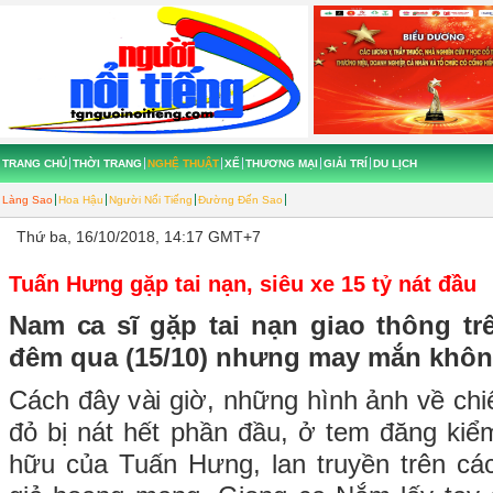
TRANG CHỦ
THỜI TRANG
NGHỆ THUẬT
XẾ
THƯƠNG MẠI
GIẢI TRÍ
DU LỊCH
Làng Sao
Hoa Hậu
Người Nổi Tiếng
Đường Đến Sao
Thứ ba, 16/10/2018, 14:17 GMT+7
Tuấn Hưng gặp tai nạn, siêu xe 15 tỷ nát đầu
Nam ca sĩ gặp tai nạn giao thông t
đêm qua (15/10) nhưng may mắn khôn
Cách đây vài giờ, những hình ảnh về chi
đỏ bị nát hết phần đầu, ở tem đăng kiể
hữu của Tuấn Hưng, lan truyền trên cá