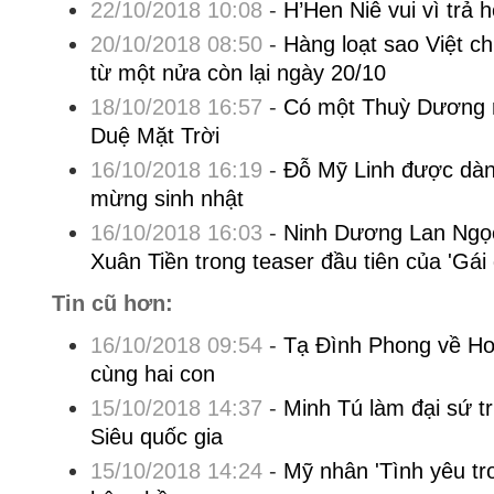
22/10/2018 10:08
-
H’Hen Niê vui vì trả 
20/10/2018 08:50
-
Hàng loạt sao Việt c
từ một nửa còn lại ngày 20/10
18/10/2018 16:57
-
Có một Thuỳ Dương r
Duệ Mặt Trời
16/10/2018 16:19
-
Đỗ Mỹ Linh được dàn
mừng sinh nhật
16/10/2018 16:03
-
Ninh Dương Lan Ngọc
Xuân Tiền trong teaser đầu tiên của 'Gái 
Tin cũ hơn:
16/10/2018 09:54
-
Tạ Đình Phong về H
cùng hai con
15/10/2018 14:37
-
Minh Tú làm đại sứ t
Siêu quốc gia
15/10/2018 14:24
-
Mỹ nhân 'Tình yêu tr