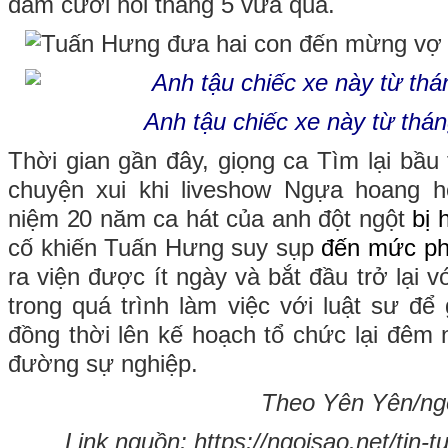
đám cưới hồi tháng 5 vừa qua.
Anh tậu chiếc xe này từ thá
Thời gian gần đây, giọng ca Tìm lại bầu t
chuyện xui khi liveshow Ngựa hoang 
niệm 20 năm ca hát của anh đột ngột
bị 
cố khiến Tuấn Hưng suy sụp
đến mức ph
ra viện được ít ngày và bắt đầu trở lại 
trong quá trình làm việc với luật sư để 
đồng thời lên kế hoạch tổ chức lại đêm
đường sự nghiệp.
Theo Yên Yên/ngo
Link nguồn: https://ngoisao.net/tin-