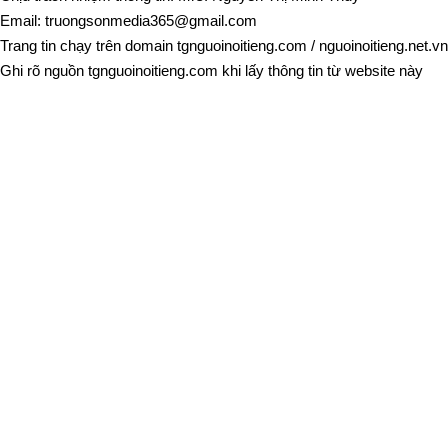
Email:
truongsonmedia365@gmail.com
Trang tin chạy trên domain
tgnguoinoitieng.com
/
nguoinoitieng.net.vn
Ghi rõ nguồn
tgnguoinoitieng.com
khi lấy thông tin từ website này