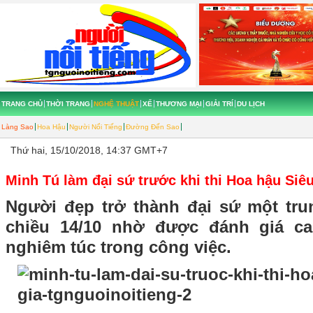
TRANG CHỦ
THỜI TRANG
NGHỆ THUẬT
XẾ
THƯƠNG MẠI
GIẢI TRÍ
DU LỊCH
Làng Sao
Hoa Hậu
Người Nổi Tiếng
Đường Đến Sao
Thứ hai, 15/10/2018, 14:37 GMT+7
Minh Tú làm đại sứ trước khi thi Hoa hậu Siê
Người đẹp trở thành đại sứ một tr
chiều 14/10 nhờ được đánh giá c
nghiêm túc trong công việc.