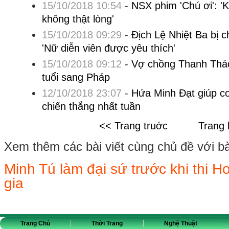
15/10/2018 10:54
-
NSX phim 'Chú ơi': 'K
không thật lòng'
15/10/2018 09:29
-
Địch Lệ Nhiệt Ba bị ch
'Nữ diễn viên được yêu thích'
15/10/2018 09:12
-
Vợ chồng Thanh Thảo
tuổi sang Pháp
12/10/2018 23:07
-
Hứa Minh Đạt giúp co
chiến thắng nhất tuần
<< Trang truớc
Trang 
Xem thêm các bài viết cùng chủ đề với bài 
Minh Tú làm đại sứ trước khi thi 
gia
Trang Chủ
Thời Trang
Nghệ Thuật