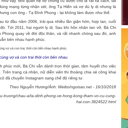
 như vậy. Mối quan hệ vợ chồng cũ được cho là rất xa cách, tất
i dùng mạng từng nhận xét, ông Tạ Hiển và vợ dù ly dị nhưng là
, nhưng con ông - Tạ Đình Phong - lại không làm được như thế.
 từ đầu năm 2006, trải qua nhiều lần giận hờn, hợp tan, cuối
ó. Tới 2011, hai người ly dị. Sau khi hôn nhân tan vỡ, Bá Chi
nh Phong quay về đời độc thân, và rất nhanh chóng sau đó, anh
i vẫn bên nhau hạnh phúc.
ùng vợ và con trai thời còn bên nhau.
 phúc mới, Bá Chi vẫn dành trọn thời gian, tâm huyết cho việc
. Trên trang cá nhân, nữ diễn viên thi thoảng chia sẻ công khai
, cô đã chuyển Instagram sang chế độ riêng tư.
Theo Nguyễn Hương/Ảnh: Weibo/ngoisao.net - 16/10/2018
/hau-truong/chau-a/ta-dinh-phong-ve-hong-kong-tham-vo-cu-cung-
hai-con-3824522.html