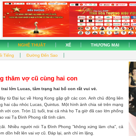
NGHỆ THUẬT
XẾ
THƯƠNG MẠI
i Tiếng
Đường Đến Sao
g thăm vợ cũ cùng hai con
ai lớn Lucas, tâm trạng hai bố con rất vui vẻ.
ây từ Đại lục về Hong Kong gặp gỡ các con. Anh chủ động liên
g hai cậu nhóc Lucas, Quintus. Một hình ảnh chia sẻ trên mạng
h với con. Tròn 11 tuổi, trai cả nhà họ Tạ giờ đã cao lớn phổng
ào vai Tạ Đình Phong rất tình cảm.
 cãi. Nhiều người nói Tạ Đình Phong "không xứng làm cha", cả
m dồn hết lên vai vợ cũ. Đáp lại, anh chỉ im lặng.