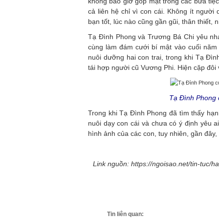
không bao giờ góp mặt trong các bữa tiệc
cả liên hệ chỉ vì con cái. Không ít ngườ
bạn tốt, lúc nào cũng gần gũi, thân thiết
Tạ Đình Phong và Trương Bá Chi yêu nhau
cùng làm đám cưới bí mật vào cuối năm đ
nuôi dưỡng hai con trai, trong khi Tạ Đì
tái hợp người cũ Vương Phi. Hiện cặp đô
Tạ Đình Phong c
Trong khi Tạ Đình Phong đã tìm thấy hạnh
nuôi dạy con cái và chưa có ý định yêu ai
hình ảnh của các con, tuy nhiên, gần đây
Link nguồn: https://ngoisao.net/tin-tuc
Tin liên quan: