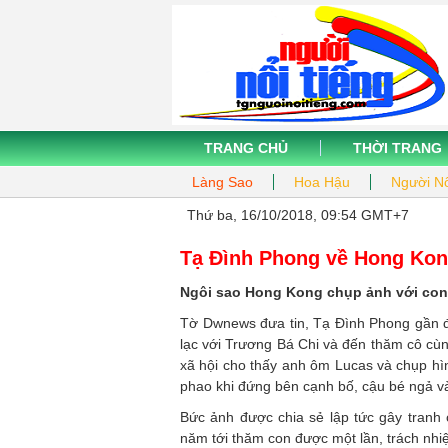
TRANG CHỦ
THỜI TRANG
Làng Sao
Hoa Hậu
Người Nổ
Thứ ba, 16/10/2018, 09:54 GMT+7
Tạ Đình Phong về Hong Kon
Ngôi sao Hong Kong chụp ảnh với con tr
Tờ Dwnews đưa tin, Tạ Đình Phong gần đ
lạc với Trương Bá Chi và đến thăm cô cùn
xã hội cho thấy anh ôm Lucas và chụp hìn
phao khi đứng bên cạnh bố, cậu bé ngả v
Bức ảnh được chia sẻ lập tức gây tranh
năm tới thăm con được một lần, trách nhiệ