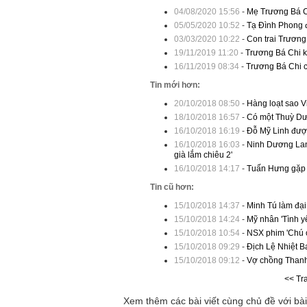
04/08/2020 15:56
-
Mẹ Trương Bá Chi
05/05/2020 10:52
-
Tạ Đình Phong đ
03/03/2020 10:22
-
Con trai Trươn
19/11/2019 11:20
-
Trương Bá Chi k
16/11/2019 08:34
-
Trương Bá Chi c
Tin mới hơn:
20/10/2018 08:50
-
Hàng loạt sao V
18/10/2018 16:57
-
Có một Thuỳ Dươ
16/10/2018 16:19
-
Đỗ Mỹ Linh đượ
16/10/2018 16:03
-
Ninh Dương Lan 
già lắm chiêu 2'
16/10/2018 14:17
-
Tuấn Hưng gặp t
Tin cũ hơn:
15/10/2018 14:37
-
Minh Tú làm đại
15/10/2018 14:24
-
Mỹ nhân 'Tình y
15/10/2018 10:54
-
NSX phim 'Chú ơi
15/10/2018 09:29
-
Địch Lệ Nhiệt Ba
15/10/2018 09:12
-
Vợ chồng Thanh 
<< Tr
Xem thêm các bài viết cùng chủ đề với bài 