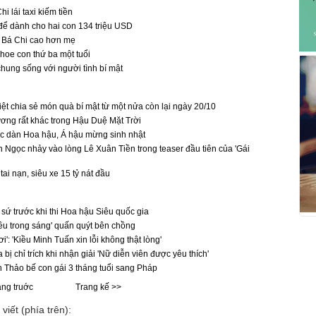
 lái taxi kiếm tiền
ể dành cho hai con 134 triệu USD
g Bá Chi cao hơn mẹ
hoe con thứ ba một tuổi
hung sống với người tình bí mật
iệt chia sẻ món quà bí mật từ một nửa còn lại ngày 20/10
ng rất khác trong Hậu Duệ Mặt Trời
c dàn Hoa hậu, Á hậu mừng sinh nhật
Ngọc nhảy vào lòng Lê Xuân Tiền trong teaser đầu tiên của 'Gái
ai nạn, siêu xe 15 tỷ nát đầu
 sứ trước khi thi Hoa hậu Siêu quốc gia
êu trong sáng' quấn quýt bên chồng
': 'Kiều Minh Tuấn xin lỗi không thật lòng'
 bị chỉ trích khi nhận giải 'Nữ diễn viên được yêu thích'
Thảo bế con gái 3 tháng tuổi sang Pháp
ang truớc
Trang kế >>
viết (phía trên):