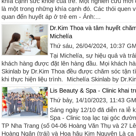
khía cạnh sức khỏe của trẻ. Một nghiên cứu mới đã
là một trong những khía cạnh đó. Các thói quen về
quan đến huyết áp ở trẻ em - Ảnh:...
Dr.Kim Thoa và tâm huyết chăm
Michelía
Thứ sáu, 26/04/2024, 10:37 G
Tại Michelía, sự hiệu quả và tr
khách hàng được đặt lên hàng đầu. Mọi khách hàn
Skinlab by Dr.Kim Thoa đều được chăm sóc tận tì
khi thực hiện liệu trình. Michelía Skinlab by Dr.Ki
Lis Beauty & Spa - Clinic khai 
Thứ bảy, 14/10/2023, 11:43 G
Sáng ngày 12/10 đã diễn ra lễ k
Spa - Clinic toạ lạc tại góc đư
TP Nha Trang (số 04-06 Hoàng Văn Thụ và 27 Lê
Hoàng Ngân (trái) và Hoa hậu Kim Nguyên Là ca 