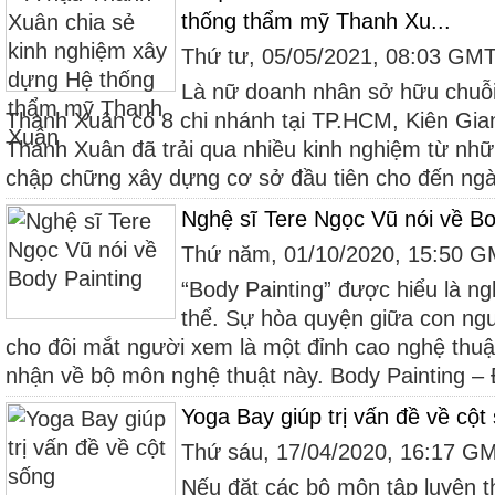
thống thẩm mỹ Thanh Xu...
Thứ tư, 05/05/2021, 08:03 GM
Là nữ doanh nhân sở hữu chuỗ
Thanh Xuân có 8 chi nhánh tại TP.HCM, Kiên Gia
Thanh Xuân đã trải qua nhiều kinh nghiệm từ nh
chập chững xây dựng cơ sở đầu tiên cho đến ngày
Nghệ sĩ Tere Ngọc Vũ nói về Bo
Thứ năm, 01/10/2020, 15:50 
“Body Painting” được hiểu là ng
thể. Sự hòa quyện giữa con ngư
cho đôi mắt người xem là một đỉnh cao nghệ thuậ
nhận về bộ môn nghệ thuật này. Body Painting – Đ
Yoga Bay giúp trị vấn đề về cột
Thứ sáu, 17/04/2020, 16:17 G
Nếu đặt các bộ môn tập luyện th