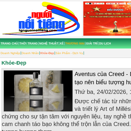
TRANG CHỦ
THỜI TRANG
NGHỆ THUẬT
XẾ
THƯƠNG MẠI
GIẢI TRÍ
DU LỊCH
Doanh Nghiệp
Doanh Nhân
Khỏe-Đẹp
Sản Phẩm - Dịch Vụ
Khỏe-Đẹp
Aventus của Creed - 
tạo nên biểu tượng h
Thứ ba, 24/02/2026,
Được chế tác từ nhữn
và triết lý Art of Mill
chứng cho sự tận tâm với nguyên liệu, tay nghề
cam chanh táo bạo không thể trộn lẫn của Creed.