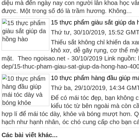
diệu mà đến ngày nay con người lẫn khoa học vẫn
được. Một trong số đó là trầm hương. Không...
15 thực phẩm giàu sắt giúp da
Thứ tư, 30/10/2019, 15:52 GM
Thiếu sắt không chỉ khiến da x
khô xơ, dễ gãy rụng, cơ thể mệ
mặt. Theo ngoisao.net - 30/10/2019 Link nguồn: h
dep/15-thuc-pham-giau-sat-giup-da-hong-hao-40
10 thực phẩm hàng đầu giúp má
Thứ ba, 29/10/2019, 14:34 GM
Để có mái tóc đẹp, bạn không c
kiểu tóc từ bên ngoài mà còn c
hợp lí để mái tóc dày, khỏe và bóng mượt hơn. Q
hạch như hạnh nhân, óc chó cung cấp cho bạn cá
Các bài viết khác...