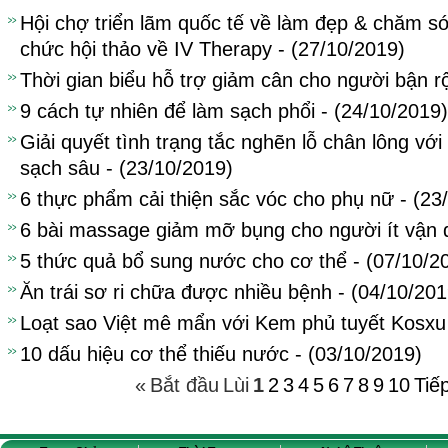
Hội chợ triển lãm quốc tế về làm đẹp & chăm s
chức hội thảo về IV Therapy - (27/10/2019)
Thời gian biểu hỗ trợ giảm cân cho người bận r
9 cách tự nhiên để làm sạch phổi - (24/10/2019)
Giải quyết tình trạng tắc nghẽn lỗ chân lông với 
sạch sâu - (23/10/2019)
6 thực phẩm cải thiện sắc vóc cho phụ nữ - (23
6 bài massage giảm mỡ bụng cho người ít vận 
5 thức quả bổ sung nước cho cơ thể - (07/10/2
Ăn trái sơ ri chữa được nhiều bệnh - (04/10/201
Loạt sao Việt mê mẩn với Kem phủ tuyết Kosxu 
10 dấu hiệu cơ thể thiếu nước - (03/10/2019)
«
Bắt đầu
Lùi
1
2
3
4
5
6
7
8
9
10
Tiế