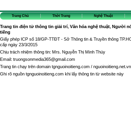
Trang Chủ
Thời Trang
Nghệ Thuật
Trang tin điện tử thông tin giải trí, Văn hóa nghệ thuật, Người n
tiếng
Giấy phép ICP số 18/GP-TTĐT - Sở Thông tin & Truyền thông TP.
cấp ngày 23/3/2015
Chịu trách nhiệm thông tin: Mrs. Nguyễn Thị Minh Thúy
Email:
truongsonmedia365@gmail.com
Trang tin chạy trên domain
tgnguoinoitieng.com
/
nguoinoitieng.net.vn
Ghi rõ nguồn
tgnguoinoitieng.com
khi lấy thông tin từ website này