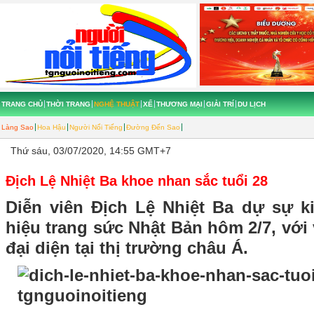
TRANG CHỦ
THỜI TRANG
NGHỆ THUẬT
XẾ
THƯƠNG MẠI
GIẢI TRÍ
DU LỊCH
Làng Sao
Hoa Hậu
Người Nổi Tiếng
Đường Đến Sao
Thứ sáu, 03/07/2020, 14:55 GMT+7
Địch Lệ Nhiệt Ba khoe nhan sắc tuổi 28
Diễn viên Địch Lệ Nhiệt Ba dự sự 
hiệu trang sức Nhật Bản hôm 2/7, với 
đại diện tại thị trường châu Á.