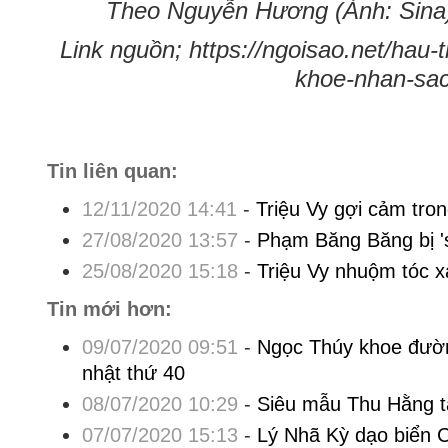
Theo Nguyễn Hương (Ảnh: Sina)
Link nguồn; https://ngoisao.net/hau-t
khoe-nhan-sac
Tin liên quan:
12/11/2020 14:41
-
Triệu Vy gợi cảm tro
27/08/2020 13:57
-
Phạm Băng Băng bị 's
25/08/2020 15:18
-
Triệu Vy nhuộm tóc 
Tin mới hơn:
09/07/2020 09:51
-
Ngọc Thúy khoe đườ
nhật thứ 40
08/07/2020 10:29
-
Siêu mẫu Thu Hằng tá
07/07/2020 15:13
-
Lý Nhã Kỳ dạo biển 